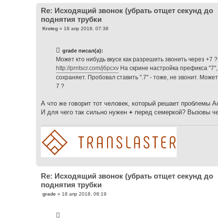
Re: Исходящий звонок (убрать отщет секунд до
поднятия трубки
С
Kroteg
»
18 апр 2018, 07:38
о
о
б
grade писал(а):
щ
е
Может кто нибудь вкусе как разрешить звонить через +7 ?
н
http://prntscr.com/j6pcxv
На скрине настройка префикса "7", 
и
е
сохраняет. Пробовал ставить ".7" - тоже, не звонит. Мож
7 ?
А что же говорит тот человек, который решает проблемы А
И для чего так сильно нужен
+
перед семеркой? Вызовы че
Re: Исходящий звонок (убрать отщет секунд до
поднятия трубки
С
grade
»
18 апр 2018, 08:19
о
о
б
щ