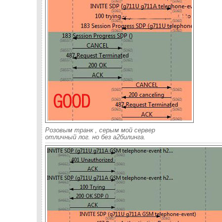
Розовым транк , серым мой сервер
отличный лог. но без а2билинга.