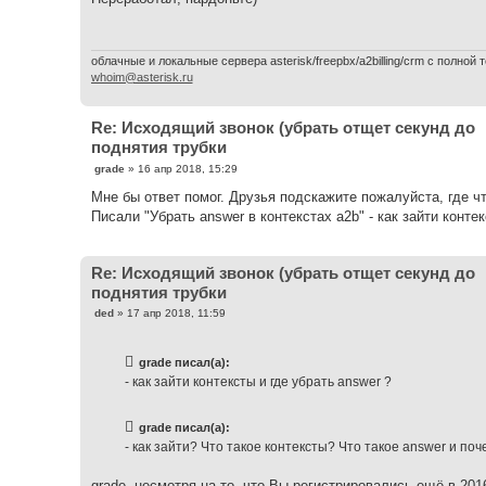
б
щ
е
н
и
облачные и локальные сервера asterisk/freepbx/a2billing/crm с полной т
е
whoim@asterisk.ru
Re: Исходящий звонок (убрать отщет секунд до
поднятия трубки
С
grade
»
16 апр 2018, 15:29
о
о
Мне бы ответ помог. Друзья подскажите пожалуйста, где ч
б
Писали "Убрать answer в контекстах a2b" - как зайти контек
щ
е
н
и
Re: Исходящий звонок (убрать отщет секунд до
е
поднятия трубки
С
ded
»
17 апр 2018, 11:59
о
о
б
grade писал(а):
щ
е
- как зайти контексты и где убрать answer ?
н
и
е
grade писал(а):
- как зайти? Что такое контексты? Что такое answer и поч
grade, несмотря на то, что Вы регистрировались ещё в 201