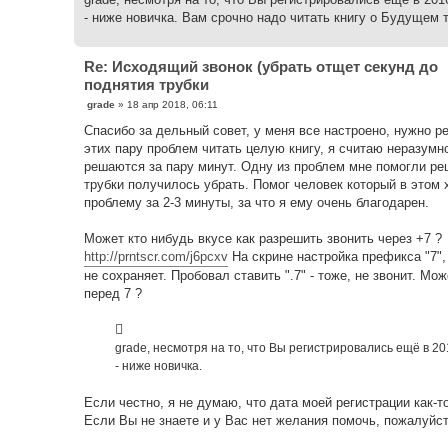
- ниже новичка. Вам срочно надо читать книгу о Будущем 
Re: Исходящий звонок (убрать отщет секунд до
поднятия трубки
С
grade
»
18 апр 2018, 06:11
о
о
Спасибо за дельный совет, у меня все настроено, нужно ре
б
этих пару проблем читать целую книгу, я считаю неразумн
щ
е
решаются за пару минут. Одну из проблем мне помогли ре
н
трубки получилось убрать. Помог человек который в этом 
и
е
проблему за 2-3 минуты, за что я ему очень благодарен.
Может кто нибудь вкусе как разрешить звонить через +7 ?
http://prntscr.com/j6pcxv
На скрине настройка префикса "7", 
не сохраняет. Пробовал ставить ".7" - тоже, не звонит. М
перед 7 ?
grade, несмотря на то, что Вы регистрировались ещё в 20
- ниже новичка.
Если честно, я не думаю, что дата моей регистрации как-т
Если Вы не знаете и у Вас нет желания помочь, пожалуйста