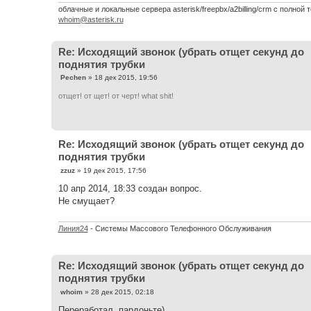
и
облачные и локальные сервера asterisk/freepbx/a2billing/crm с полной т
е
whoim@asterisk.ru
Re: Исходящий звонок (убрать отщет секунд до
поднятия трубки
С
Pechen
»
18 дек 2015, 19:56
о
о
отщет! от щет! от черт! what shit!
б
щ
е
н
и
Re: Исходящий звонок (убрать отщет секунд до
е
поднятия трубки
С
zzuz
»
19 дек 2015, 17:56
о
о
10 апр 2014, 18:33 создан вопрос.
б
Не смущает?
щ
е
н
и
Линия24
- Системы Массового Телефонного Обслуживания
е
Re: Исходящий звонок (убрать отщет секунд до
поднятия трубки
С
whoim
»
28 дек 2015, 02:18
о
о
Переработал, пардоньте)