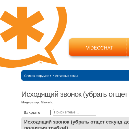
VIDEOCHAT
Список форумов
‹
•
Активные темы
Исходящий звонок (убрать отщет 
Модератор:
Glukinho
Поиск
Расширенный 
Закрыто
Исходящий звонок (убрать отщет секунд д
поднятия трубки!)