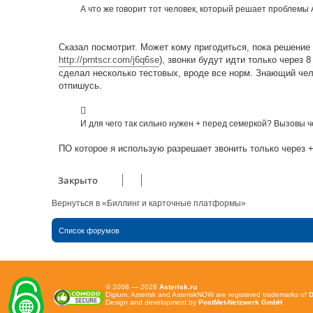
е
А что же говорит тот человек, который решает проблемы 
н
и
е
Сказал посмотрит. Может кому пригодиться, пока решени
http://prntscr.com/j6q6se
), звонки будут идти только через 8
сделал несколько тестовых, вроде все норм. Знающий чело
отпишусь.
И для чего так сильно нужен + перед семеркой? Вызовы ч
ПО которое я использую разрешает звонить только через +
Закрыто
Вернуться в «Биллинг и карточные платформы»
Список форумов
© 2008 — 2026
Asterisk.ru
Digium, Asterisk and AsteriskNOW are registered trademarks of
D
Design and development by
PostMet-Netzwerk GmbH