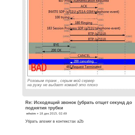
Розовым транк , серым мой сервер
на ружу не выдает команд это плохо
Re: Исходящий звонок (убрать отщет секунд до
поднятия трубки
С
whoim
»
18 дек 2015, 02:49
о
о
Убрать answer в контекстах a2b
б
щ
е
н