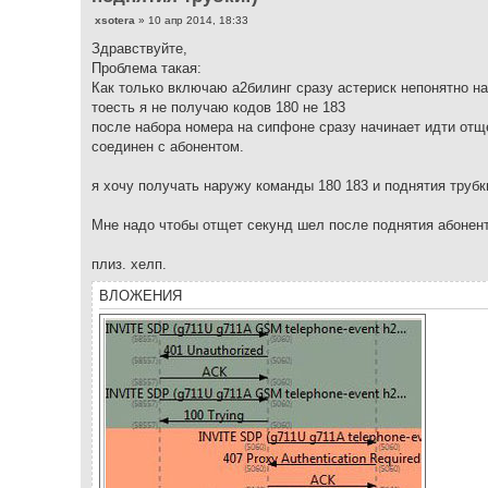
С
xsotera
»
10 апр 2014, 18:33
о
о
Здравствуйте,
б
Проблема такая:
щ
е
Как только включаю а2билинг сразу астериск непонятно н
н
тоесть я не получаю кодов 180 не 183
и
е
после набора номера на сипфоне сразу начинает идти отщ
соединен с абонентом.
я хочу получать наружу команды 180 183 и поднятия труб
Мне надо чтобы отщет секунд шел после поднятия абонент
плиз. хелп.
ВЛОЖЕНИЯ