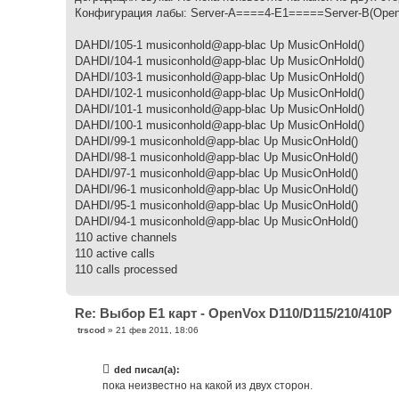
Конфигурация лабы: Server-A====4-E1=====Server-B(Ope
DAHDI/105-1 musiconhold@app-blac Up MusicOnHold()
DAHDI/104-1 musiconhold@app-blac Up MusicOnHold()
DAHDI/103-1 musiconhold@app-blac Up MusicOnHold()
DAHDI/102-1 musiconhold@app-blac Up MusicOnHold()
DAHDI/101-1 musiconhold@app-blac Up MusicOnHold()
DAHDI/100-1 musiconhold@app-blac Up MusicOnHold()
DAHDI/99-1 musiconhold@app-blac Up MusicOnHold()
DAHDI/98-1 musiconhold@app-blac Up MusicOnHold()
DAHDI/97-1 musiconhold@app-blac Up MusicOnHold()
DAHDI/96-1 musiconhold@app-blac Up MusicOnHold()
DAHDI/95-1 musiconhold@app-blac Up MusicOnHold()
DAHDI/94-1 musiconhold@app-blac Up MusicOnHold()
110 active channels
110 active calls
110 calls processed
Re: Выбор Е1 карт - OpenVox D110/D115/210/410P
С
trscod
»
21 фев 2011, 18:06
о
о
б
ded писал(а):
щ
е
пока неизвестно на какой из двух сторон.
н