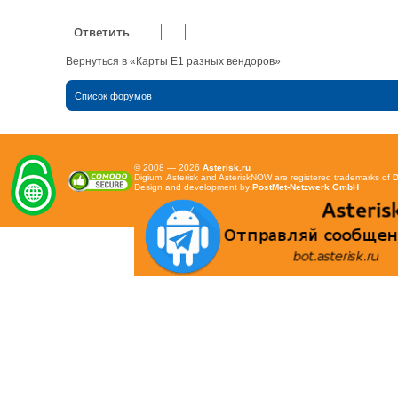
Ответить
Вернуться в «Карты Е1 разных вендоров»
Список форумов
© 2008 — 2026
Asterisk.ru
Digium, Asterisk and AsteriskNOW are registered trademarks of
D
Design and development by
PostMet-Netzwerk GmbH