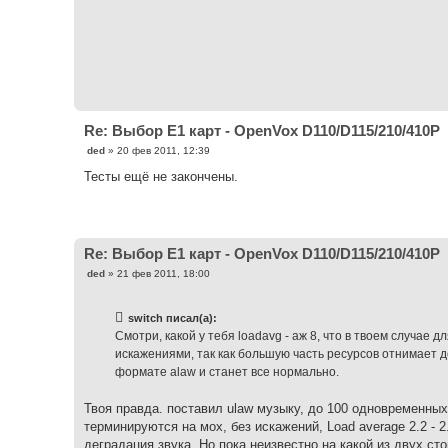
щ
е
н
и
е
Re: Выбор Е1 карт - OpenVox D110/D115/210/410P
С
ded
»
20 фев 2011, 12:39
о
о
Тесты ещё не закончены.
б
щ
е
н
и
е
Re: Выбор Е1 карт - OpenVox D110/D115/210/410P
С
ded
»
21 фев 2011, 18:00
о
о
б
switch писал(а):
щ
е
Смотри, какой у тебя loadavg - аж 8, что в твоем случае 
н
искажениями, так как большую часть ресурсов отнимает д
и
е
формате alaw и станет все нормально.
Твоя правда. поставил ulaw музыку, до 100 одновременных
терминируются на мох, без искажений, Load average 2.2 - 2
деградация звука. Но пока неизвестно на какой из двух сто