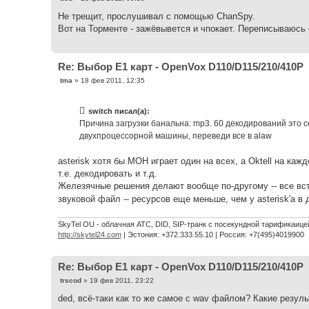
о
о
Не трещит, прослушивал с помощью ChanSpy.
б
Вот на Торменте - зажёвывется и чпокает. Переписываюсь 
щ
е
н
и
е
Re: Выбор Е1 карт - OpenVox D110/D115/210/410P
С
tma
»
18 фев 2011, 12:35
о
о
б
switch писал(а):
щ
е
Причина загрузки банальна: mp3. 60 декодирований это 
н
двухпроцессорной машины, переведи все в alaw
и
е
asterisk хотя бы MOH играет один на всех, а Oktell на каж
т.е. декодировать и т.д.
Железячные решения делают вообще по-другому -- все вс
звуковой файл -- ресурсов еще меньше, чем у asterisk'а 
SkyTel OU - облачная АТС, DID, SIP-транк с посекундной тарификаице
http://skytel24.com
| Эстония: +372.333.55.10 | Россия: +7(495)4019900
Re: Выбор Е1 карт - OpenVox D110/D115/210/410P
С
trscod
»
19 фев 2011, 23:22
о
о
ded, всё-таки как то же самое с wav файлом? Какие резуль
б