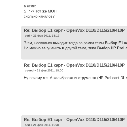
и
е
а если:
SIP -> тот же MOH
сколько каналов?
Re: Выбор Е1 карт - OpenVox D110/D115/210/410P
С
ded
»
21 фев 2011, 18:17
о
о
Э-эм, несколько выходит тогда за рамки темы
Выбор Е1 ка
б
Но можно забубенить в другой теме, типа
Выбор HP ProLoa
щ
е
н
и
е
Re: Выбор Е1 карт - OpenVox D110/D115/210/410P
С
trscod
»
21 фев 2011, 18:50
о
о
Ну почему же. А калибровка инструмента (HP ProLoant DL s
б
щ
е
н
и
е
Re: Выбор Е1 карт - OpenVox D110/D115/210/410P
С
ded
»
21 фев 2011, 19:31