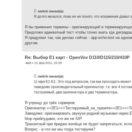
о
о
б
switch писал(а):
щ
е
Я долго мучался, пока не не понял, что искажения давал
н
и
е
Я бы применил термины - оригинирующий и терминирующий.
Предложи адекватный тест чтобы точно знать где деграда
Я придумал так, как делаю сейчас - app-echo-test на одном 
другом.
Re: Выбор Е1 карт - OpenVox D110/D115/210/410P
С
ded
»
21 фев 2011, 20:26
о
о
б
switch писал(а):
щ
е
1) звук Е1-Е1: Это под вопросом, так как проседать может
н
заведомо производительный оригинатор. т.е. все 4 поток
и
е
теструемый, два оригинатора и два терминатора.
Я упрощу до трёх серверов:
Оригинатор ==2E1==>Тестируемый_на_тразите==2E1==>Терми
Заведомо: оригинировать звукуки родной музыкаки через Е
htop приблудами, это же не SIP.
Транзитный при бридже вообще не будет напрягаться, если
Вопрос - а что же мы тогда тестируем?