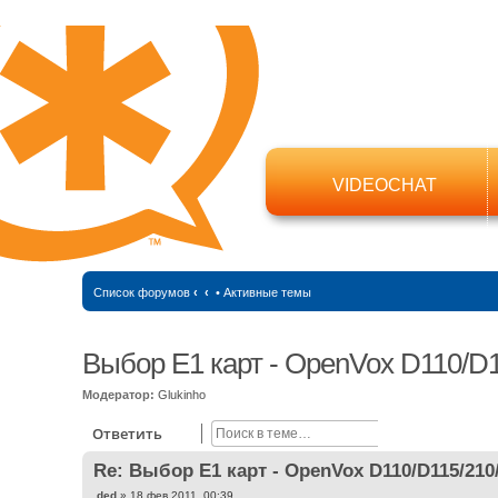
VIDEOCHAT
Список форумов
‹
‹
•
Активные темы
Выбор Е1 карт - OpenVox D110/D
Модератор:
Glukinho
Поиск
Расширенный
Ответить
Re: Выбор Е1 карт - OpenVox D110/D115/210
С
ded
»
18 фев 2011, 00:39