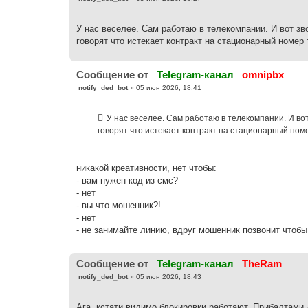
о
о
б
У нас веселее. Сам работаю в телекомпании. И вот зв
щ
е
говорят что истекает контракт на стационарный номер 
н
и
е
Cообщение от
Telegram-канал
omnipbx
С
notify_ded_bot
»
05 июн 2026, 18:41
о
о
б
У нас веселее. Сам работаю в телекомпании. И во
щ
е
говорят что истекает контракт на стационарный ном
н
и
е
никакой креативности, нет чтобы:
- вам нужен код из смс?
- нет
- вы что мошeнник?!
- нет
- не занимайте линию, вдруг мошенник позвонит чтобы
Cообщение от
Telegram-канал
TheRam
С
notify_ded_bot
»
05 июн 2026, 18:43
о
о
б
Ага, кстати видимо блокировки работают. Прибалтами 