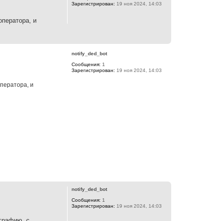
Зарегистрирован:
19 ноя 2024, 14:03
оператора, и
В
е
р
notify_ded_bot
н
Сообщения:
1
у
Зарегистрирован:
19 ноя 2024, 14:03
т
ь
ператора, и
с
я
к
н
а
ч
а
л
у
В
е
р
notify_ded_bot
н
Сообщения:
1
у
Зарегистрирован:
19 ноя 2024, 14:03
т
ь
ографию, с