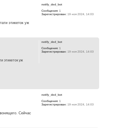
н
р
а
notify_ded_bot
н
ч
Сообщения:
1
у
а
Зарегистрирован:
19 ноя 2024, 14:03
т
л
ь
у
тати этикеток уж
с
я
к
В
н
е
а
р
notify_ded_bot
ч
н
а
Сообщения:
1
у
л
Зарегистрирован:
19 ноя 2024, 14:03
т
у
ь
ти этикеток уж
с
я
к
н
а
ч
а
В
л
е
у
р
notify_ded_bot
н
Сообщения:
1
у
Зарегистрирован:
19 ноя 2024, 14:03
т
ь
звонящего. Сейчас
с
я
к
В
н
е