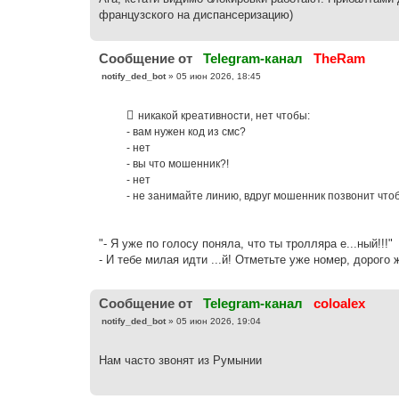
щ
е
французского на диспансеризацию)
н
и
е
Cообщение от
Telegram-канал
TheRam
С
notify_ded_bot
»
05 июн 2026, 18:45
о
о
б
никакой креативности, нет чтобы:
щ
е
- вам нужен код из смс?
н
- нет
и
е
- вы что мошeнник?!
- нет
- не занимайте линию, вдруг мошенник позвонит чтоб
"- Я уже по голосу поняла, что ты тролляра е...ный!!!"
- И тебе милая идти ...й! Отметьте уже номер, дорого 
Cообщение от
Telegram-канал
coloalex
С
notify_ded_bot
»
05 июн 2026, 19:04
о
о
б
Нам часто звонят из Румынии
щ
е
н
и