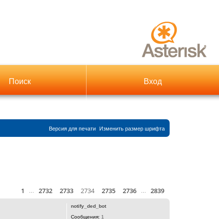
Поиск
Вход
Версия для печати
Изменить размер шрифта
1
2732
2733
2734
2735
2736
2839
Страница
Пред.
2734
из
2839
След.
й
…
…
notify_ded_bot
Сообщения:
1