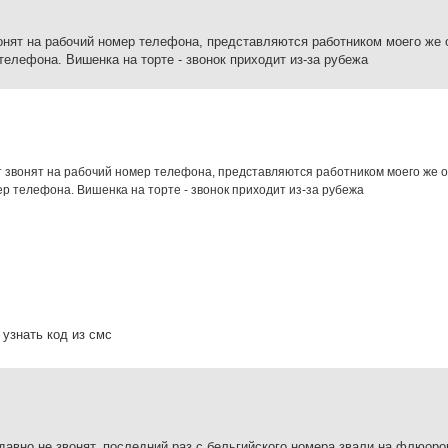
онят на рабочий номер телефона, представляются работником моего же 
телефона. Вишенка на торте - звонок приходит из-за рубежа
т звонят на рабочий номер телефона, представляются работником моего же о
ер телефона. Вишенка на торте - звонок приходит из-за рубежа
 узнать код из смс
давно не звонят, последний раз с бельгийского номера звали на флюор