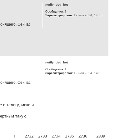
а
р
notify_ded_bot
ч
н
а
Сообщения:
1
у
л
Зарегистрирован:
19 ноя 2024, 14:03
т
у
ь
вонящего. Сейчас
с
я
к
н
а
ч
а
В
л
е
у
р
notify_ded_bot
н
Сообщения:
1
у
Зарегистрирован:
19 ноя 2024, 14:03
т
ь
вонящего. Сейчас
с
я
к
н
а
ч
е в телегу, макс и
а
л
мертным такую
у
В
е
1
2732
2733
2734
2735
2736
2839
Страница
Пред.
2734
из
2839
р
След.
й
…
…