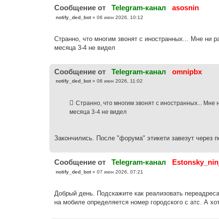
е
Cообщение от
Telegram-канал
asosnin
С
notify_ded_bot
»
06 июн 2026, 10:12
о
о
б
Странно, что многим звонят с иностранных... Мне ни р
щ
е
месяца 3-4 не видел
н
и
е
Cообщение от
Telegram-канал
omnipbx
С
notify_ded_bot
»
06 июн 2026, 11:02
о
о
б
Странно, что многим звонят с иностранных... Мне н
щ
е
месяца 3-4 не видел
н
и
е
Закончились. После "форума" этикети завезут через 
Cообщение от
Telegram-канал
Estonsky_nin
С
notify_ded_bot
»
07 июн 2026, 07:21
о
о
б
Добрый день. Подскажите как реализовать переадреса
щ
е
на мобиле определяется номер городского с атс. А хо
н
и
е