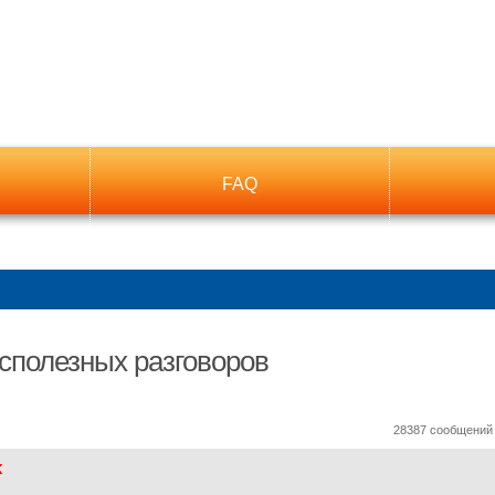
FAQ
сполезных разговоров
ный поиск
28387 сообщени
x