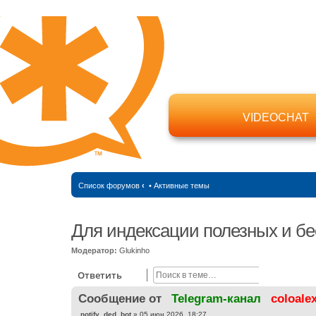
VIDEOCHAT
Список форумов
‹
•
Активные темы
Для индексации полезных и бе
Модератор:
Glukinho
Поиск
Расширен
Ответить
Cообщение от
Telegram-канал
coloale
С
notify_ded_bot
»
05 июн 2026, 18:27