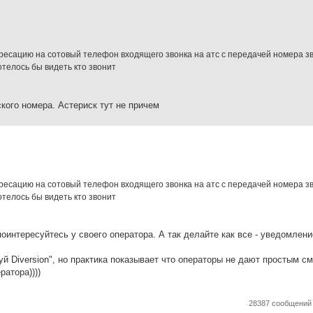
ресацию на сотовый телефон входящего звонка на атс с передачей номера з
отелось бы видеть кто звонит
ского номера. Астериск тут не причем
ресацию на сотовый телефон входящего звонка на атс с передачей номера з
отелось бы видеть кто звонит
о поинтересуйтесь у своего оператора. А так делайте как все - уведомлени
й Diversion", но практика показывает что операторы не дают простым с
ратора))))
28387 сообщени