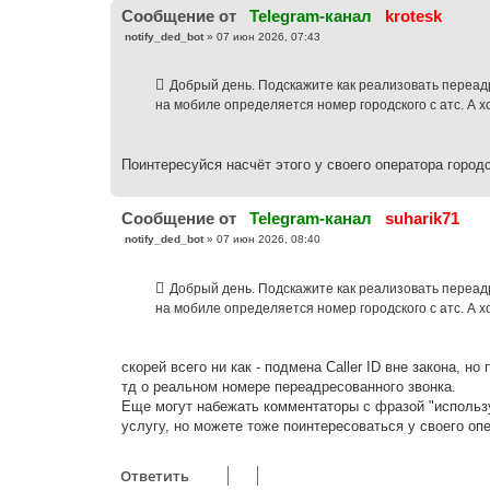
Cообщение от
Telegram-канал
krotesk
С
notify_ded_bot
»
07 июн 2026, 07:43
о
о
б
Добрый день. Подскажите как реализовать переад
щ
е
на мобиле определяется номер городского с атс. А х
н
и
е
Поинтересуйся насчёт этого у своего оператора город
Cообщение от
Telegram-канал
suharik71
С
notify_ded_bot
»
07 июн 2026, 08:40
о
о
б
Добрый день. Подскажите как реализовать переад
щ
е
на мобиле определяется номер городского с атс. А х
н
и
е
скорей всего ни как - подмена Caller ID вне закона, н
тд о реальном номере переадресованного звонка.
Еще могут набежать комментаторы с фразой "использу
услугу, но можете тоже поинтересоваться у своего опе
Ответить