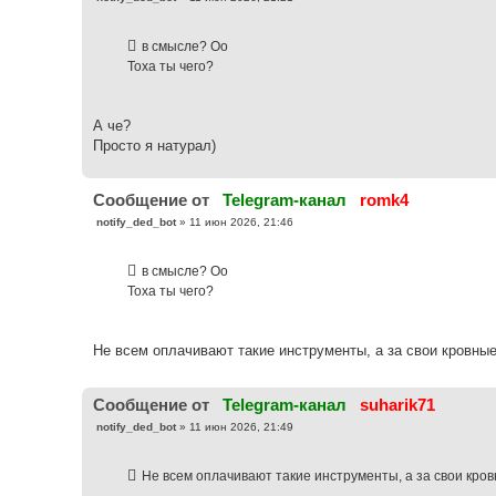
о
о
б
в смысле? Оо
щ
е
Тоха ты чего?
н
и
е
А че?
Просто я натурал)
Cообщение от
Telegram-канал
romk4
С
notify_ded_bot
»
11 июн 2026, 21:46
о
о
б
в смысле? Оо
щ
е
Тоха ты чего?
н
и
е
Не всем оплачивают такие инструменты, а за свои кровные 
Cообщение от
Telegram-канал
suharik71
С
notify_ded_bot
»
11 июн 2026, 21:49
о
о
б
Не всем оплачивают такие инструменты, а за свои кровн
щ
е