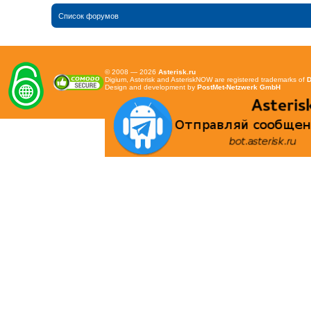
Список форумов
© 2008 — 2026
Asterisk.ru
Digium, Asterisk and AsteriskNOW are registered trademarks of
D
Design and development by
PostMet-Netzwerk GmbH