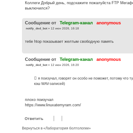
б
Коллеги Добрый день, подскажите пожалуйста FTP Мегафон
щ
е
выключился?
н
и
е
Cообщение от
Telegram-канал
anonymous
С
notify_ded_bot
»
12 июн 2026, 16:18
о
о
б
тебе htop показывает желтым свободную память
щ
е
н
и
е
Cообщение от
Telegram-канал
anonymous
С
notify_ded_bot
»
12 июн 2026, 16:20
о
о
б
я поизучал, говорят он особо не поможет, потому что 
щ
е
кэш WAV-записей)
н
и
е
плохо поизучал
https://www.linuxatemyram.com/
Ответить
Вернуться в «Лаборатория болтологии»