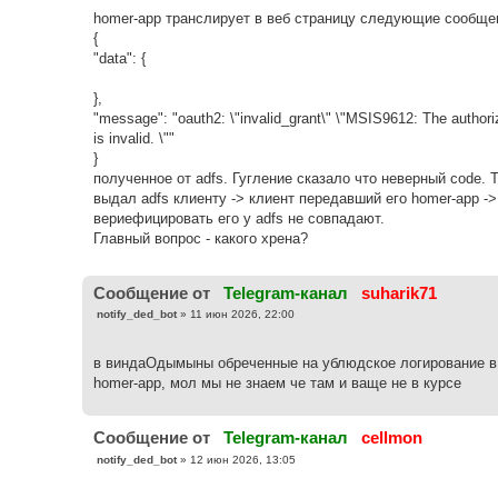
б
homer-app транслирует в веб страницу следующие сообще
щ
е
{
н
"data": {
и
е
},
"message": "oauth2: \"invalid_grant\" \"MSIS9612: The authoriz
is invalid. \""
}
полученное от adfs. Гугление сказало что неверный code. 
выдал adfs клиенту -> клиент передавший его homer-app -
вериефицировать его у adfs не совпадают.
Главный вопрос - какого хрена?
Cообщение от
Telegram-канал
suharik71
С
notify_ded_bot
»
11 июн 2026, 22:00
о
о
б
в виндаОдымыны обреченные на ублюдское логирование в 
щ
е
homer-app, мол мы не знаем че там и ваще не в курсе
н
и
е
Cообщение от
Telegram-канал
cellmon
С
notify_ded_bot
»
12 июн 2026, 13:05
о
о