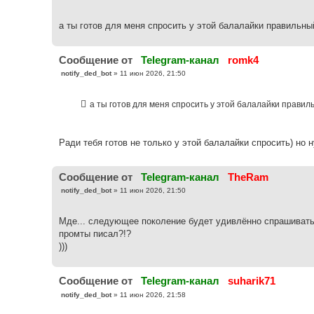
н
и
е
а ты готов для меня спросить у этой балалайки правильны
Cообщение от
Telegram-канал
romk4
С
notify_ded_bot
»
11 июн 2026, 21:50
о
о
б
а ты готов для меня спросить у этой балалайки правил
щ
е
н
и
е
Ради тебя готов не только у этой балалайки спросить) но 
Cообщение от
Telegram-канал
TheRam
С
notify_ded_bot
»
11 июн 2026, 21:50
о
о
б
Мде... следующее поколение будет удивлённо спрашивать 
щ
е
промты писал?!?
н
)))
и
е
Cообщение от
Telegram-канал
suharik71
С
notify_ded_bot
»
11 июн 2026, 21:58
о
о