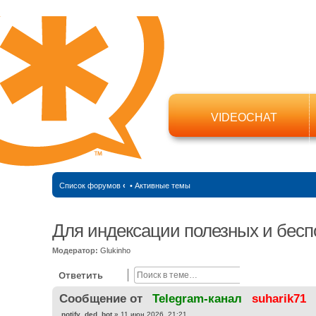
VIDEOCHAT
Список форумов
‹
•
Активные темы
Для индексации полезных и бесп
Модератор:
Glukinho
Поиск
Расширенный
Ответить
Cообщение от
Telegram-канал
suharik71
С
notify_ded_bot
»
11 июн 2026, 21:21