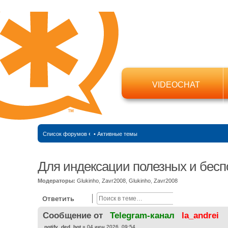
VIDEOCHAT
Список форумов
‹
•
Активные темы
Для индексации полезных и бесп
Модераторы:
Glukinho
,
Zavr2008
,
Glukinho
,
Zavr2008
Поиск
Расширенный
Ответить
Cообщение от
Telegram-канал
la_andrei
С
notify_ded_bot
»
04 июн 2026, 09:54