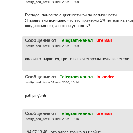
С
notify_ded_bot
»
04 июн 2026, 10:08
о
о
б
Господа, помогите с диагностикой по возможности.
щ
е
Я правильно понимаю, что это примерно 2% потерь на вхо
н
соединения нет, а потери уже есть?
и
е
Cообщение от
Telegram-канал
ureman
С
notify_ded_bot
»
04 июн 2026, 10:09
о
о
б
билайн отпирается, грит с нашей стороны пули вылетели
щ
е
н
и
е
Cообщение от
Telegram-канал
la_andrei
С
notify_ded_bot
»
04 июн 2026, 10:14
о
о
б
pathping\mtr
щ
е
н
и
е
Cообщение от
Telegram-канал
ureman
С
notify_ded_bot
»
04 июн 2026, 10:16
о
о
б
194.67.13.48 - это адрес транка в билайне
щ