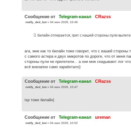
е
н
и
е
Cообщение от
Telegram-канал
CRazss
С
notify_ded_bot
»
04 июн 2026, 10:46
о
о
б
билайн отпирается, грит с нашей стороны пули вылете
щ
е
н
и
е
ага, мне как то билайн тоже говорит, что с вашей стороны
с самого астера и двух микротов по дороге, что от меня па
стороны пули не прилетели... а они мне скидывают лог что
всё внезапно само заработало)
Cообщение от
Telegram-канал
CRazss
С
notify_ded_bot
»
04 июн 2026, 10:47
о
о
б
isp тоже билайн)
щ
е
н
и
е
Cообщение от
Telegram-канал
ureman
С
notify_ded_bot
»
04 июн 2026, 10:52
о
о