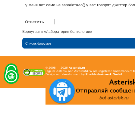
б
у меня вот само не заработало(( у вас говорят джиттер бол
щ
е
н
и
е
Ответить
Вернуться в «Лаборатория болтологии»
Список форумов
© 2008 — 2026
Asterisk.ru
Digium, Asterisk and AsteriskNOW are registered trademarks of
D
Design and development by
PostMet-Netzwerk GmbH