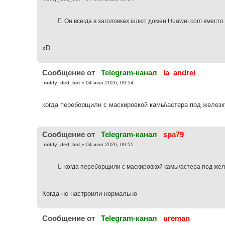
о
о
б
Он всегда в заголовках шлют домен Huawei.com вместо
щ
е
н
и
е
xD
Cообщение от
Telegram-канал
la_andrei
С
notify_ded_bot
»
04 июн 2026, 09:54
о
о
б
когда переборщили с маскировкой камы\астера под железк
щ
е
н
и
е
Cообщение от
Telegram-канал
spa79
С
notify_ded_bot
»
04 июн 2026, 09:55
о
о
б
когда переборщили с маскировкой камы\астера под жел
щ
е
н
и
е
Когда не настроили нормально
Cообщение от
Telegram-канал
ureman