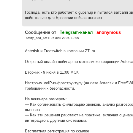
о
о
б
Господа, есть кто работает с gupshup и пытался ватсапп з
щ
е
войс только для Бразилии сейчас активен..
н
и
е
Cообщение от
Telegram-канал
anonymous
С
notify_ded_bot
»
05 июн 2026, 10:05
о
о
б
Asterisk и Freeswitch в компании ZT. ru
щ
е
н
Открытый онлайн-вебинар по мотивам конференции Asterco
и
е
Вторник - 9 июня в 11:00 МСК
Настроим VoIP-инфраструктуру (на базе Asterisk и FreeSW
требований к безопасности.
На вебинаре разберем:
— Как организовать фильтрацию звонков, анализ разговор
вызовов.
— Как эти решения работают на практике, включая сценар
интеграцию с другими системами.
Бесплатная регистрация по ссылке