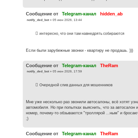
н
и
е
Cообщение от
Telegram-канал
hidden_ab
С
notify_ded_bot
»
05 июн 2026, 13:44
о
о
б
интересно, что они там навнедрять собираются
щ
е
н
и
е
Если были зарубежные звонки - квартиру не продашь. )))
Cообщение от
Telegram-канал
TheRam
С
notify_ded_bot
»
05 июн 2026, 17:59
о
о
б
Очередной слив данных для мошенников
щ
е
н
и
е
Мне уже несколько раз звонили автосалоны, всё хотят узн
автомобиля. Но при попытках выяснить, что за автосалон и
номер, почему-то обзываются "троллярой ...ным" и бросают
;)
Cообщение от
Telegram-канал
TheRam