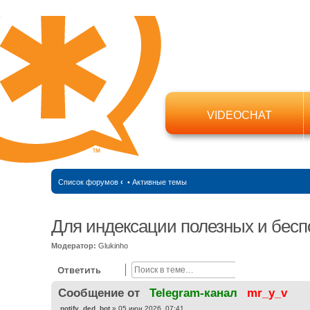
VIDEOCHAT
Список форумов
‹
•
Активные темы
Для индексации полезных и бесп
Модератор:
Glukinho
Поиск
Расширенный
Ответить
Cообщение от
Telegram-канал
mr_y_v
С
notify_ded_bot
»
05 июн 2026, 07:41