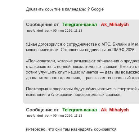
Добавить событие в календарь: ? Google
Cообщение от
Telegram-канал
Ak_Mihalych
С
notify_ded_bot
»
05 июн 2026, 11:13
о
о
б
❗️Циан договорился о сотрудничестве с МТС, Билайн и М
щ
е
мошенничеством. Соглашения подписаны на ПМЭФ-2026.
н
и
е
«Пользователи, которые размещают объявления о продаже
сталкиваются с волной нежелательных звонков. Вместе 
хотим улучшить опыт наших клиентов — дать им возможно
дополнительного давления», – рассказал генеральный дир
Платформа и операторы будут обмениваться экспертизой 
выявления и блокировки подозрительных звонков.
Cообщение от
Telegram-канал
Ak_Mihalych
С
notify_ded_bot
»
05 июн 2026, 11:13
о
о
б
интересно, что они там навнедрять собираются
щ
е
н