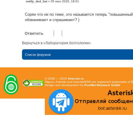
С
notify_ded_bot
»
05 июн 2026, 18:01
о
о
б
Сорян что не по теме, это называется теперь "повышенны
щ
е
обзванивают и спрашивают? )
н
и
е
Ответить
Вернуться в «Лаборатория болтологии»
Список форумов
© 2008 — 2026
Asterisk.ru
Digium, Asterisk and AsteriskNOW are registered trademarks of
D
Design and development by
PostMet-Netzwerk GmbH