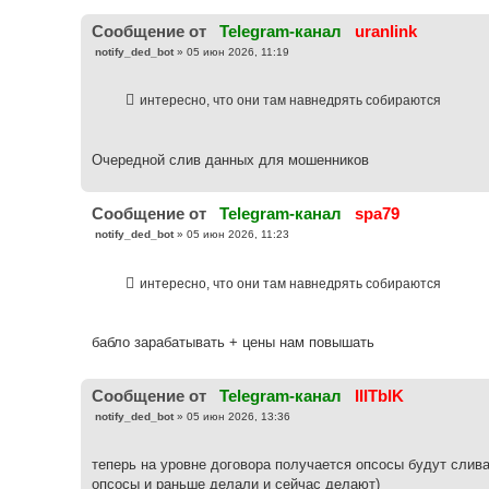
и
е
Cообщение от
Telegram-канал
uranlink
С
notify_ded_bot
»
05 июн 2026, 11:19
о
о
б
интересно, что они там навнедрять собираются
щ
е
н
и
е
Очередной слив данных для мошенников
Cообщение от
Telegram-канал
spa79
С
notify_ded_bot
»
05 июн 2026, 11:23
о
о
б
интересно, что они там навнедрять собираются
щ
е
н
и
е
бабло зарабатывать + цены нам повышать
Cообщение от
Telegram-канал
IIITbIK
С
notify_ded_bot
»
05 июн 2026, 13:36
о
о
б
теперь на уровне договора получается опсосы будут слив
щ
е
опсосы и раньше делали и сейчас делают)