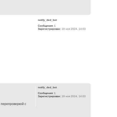
л
у
В
е
р
notify_ded_bot
н
Сообщения:
1
у
Зарегистрирован:
19 ноя 2024, 14:03
т
ь
с
я
к
н
а
ч
а
л
у
В
е
р
notify_ded_bot
н
Сообщения:
1
у
Зарегистрирован:
19 ноя 2024, 14:03
т
ь
 перепроверкой с
с
я
к
н