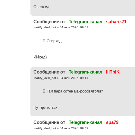
е
Оверхед
Cообщение от
Telegram-канал
suharik71
С
notify_ded_bot
»
04 июн 2026, 09:41
о
о
б
Оверхед
щ
е
н
и
е
ИИхед)
Cообщение от
Telegram-канал
IIITbIK
С
notify_ded_bot
»
04 июн 2026, 09:41
о
о
б
Там пара сотен макросов чтоли?
щ
е
н
и
е
Ну где-то так
Cообщение от
Telegram-канал
spa79
С
notify_ded_bot
»
04 июн 2026, 09:49
о