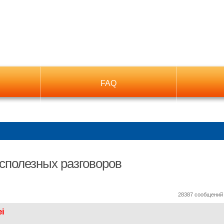
FAQ
сполезных разговоров
ный поиск
28387 сообщени
ei