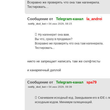
Всеравно же проверять что она там нагенерила.
Тестировать...
Cообщение от
Telegram-канал
la_andrei
С
notify_ded_bot
»
04 июн 2026, 08:15
о
о
б
Ну нагенерит она вам.
щ
е
Вы что, сразу в продакшн?
н
Всеравно же проверять что она там нагенерила.
и
е
Тестировать...
никто не запрещает написать там же селфтесты
и канареечный деплой
Cообщение от
Telegram-канал
spa79
С
notify_ded_bot
»
04 июн 2026, 09:39
о
о
б
Скачиваем исходный код. Закидываем его в IDE с
щ
е
исходным кодом. Минимум галюцинаций.
н
и