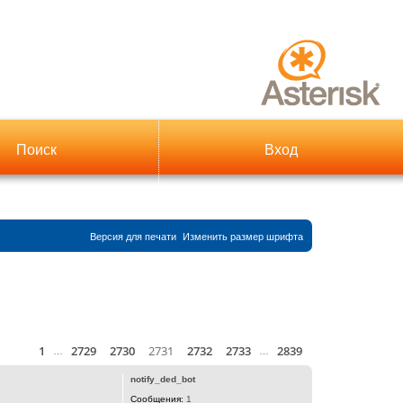
Поиск
Вход
Версия для печати
Изменить размер шрифта
1
2729
2730
2731
2732
2733
2839
Страница
Пред.
2731
из
2839
След.
й
…
…
notify_ded_bot
Сообщения:
1