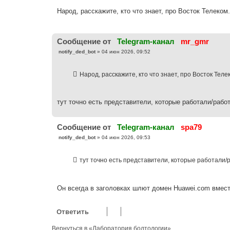
о
б
Народ, расскажите, кто что знает, про Восток Телеком
щ
е
н
и
е
Cообщение от
Telegram-канал
mr_gmr
С
notify_ded_bot
»
04 июн 2026, 09:52
о
о
б
Народ, расскажите, кто что знает, про Восток Теле
щ
е
н
и
е
тут точно есть представители, которые работали/работ
Cообщение от
Telegram-канал
spa79
С
notify_ded_bot
»
04 июн 2026, 09:53
о
о
б
тут точно есть представители, которые работали/р
щ
е
н
и
е
Он всегда в заголовках шлют домен Huawei.com вмест
Ответить
Вернуться в «Лаборатория болтологии»