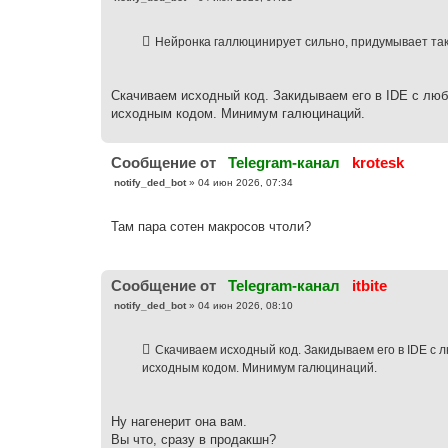
о
о
б
Нейронка галлюцинирует сильно, придумывает тако
щ
е
н
и
е
Скачиваем исходный код. Закидываем его в IDE с лю
исходным кодом. Минимум галюцинаций.
Cообщение от
Telegram-канал
krotesk
С
notify_ded_bot
»
04 июн 2026, 07:34
о
о
б
Там пара сотен макросов чтоли?
щ
е
н
и
е
Cообщение от
Telegram-канал
itbite
С
notify_ded_bot
»
04 июн 2026, 08:10
о
о
б
Скачиваем исходный код. Закидываем его в IDE с
щ
е
исходным кодом. Минимум галюцинаций.
н
и
е
Ну нагенерит она вам.
Вы что, сразу в продакшн?