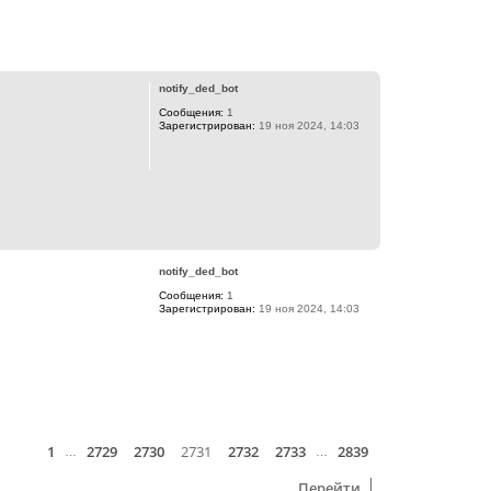
ь
с
я
В
к
е
н
р
а
notify_ded_bot
н
ч
Сообщения:
1
у
а
Зарегистрирован:
19 ноя 2024, 14:03
т
л
ь
у
с
я
к
н
а
В
ч
е
а
р
л
notify_ded_bot
н
у
Сообщения:
1
у
Зарегистрирован:
19 ноя 2024, 14:03
т
ь
с
я
к
н
а
В
ч
е
а
1
2729
2730
2731
2732
2733
2839
Страница
Пред.
2731
из
2839
р
След.
л
й
…
…
н
у
у
Перейти