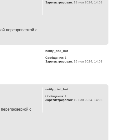
Зарегистрирован:
19 ноя 2024, 14:03
ой перепроверкой с
В
е
р
notify_ded_bot
н
Сообщения:
1
у
Зарегистрирован:
19 ноя 2024, 14:03
т
ь
с
я
В
к
е
н
р
а
notify_ded_bot
н
ч
Сообщения:
1
у
а
Зарегистрирован:
19 ноя 2024, 14:03
т
л
ь
у
 перепроверкой с
с
я
к
н
а
ч
а