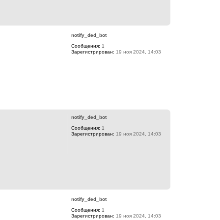
а
ч
а
В
л
е
у
р
notify_ded_bot
н
Сообщения:
1
у
Зарегистрирован:
19 ноя 2024, 14:03
т
ь
с
я
к
н
а
В
ч
е
а
р
л
notify_ded_bot
н
у
Сообщения:
1
у
Зарегистрирован:
19 ноя 2024, 14:03
т
ь
с
я
к
н
а
В
ч
е
а
р
л
notify_ded_bot
н
у
Сообщения:
1
у
Зарегистрирован:
19 ноя 2024, 14:03
т