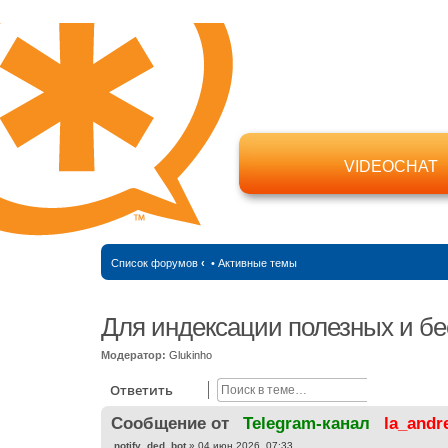
VIDEOCHAT
Список форумов
‹
•
Активные темы
Для индексации полезных и бе
Модератор:
Glukinho
Поиск
Расширен
Ответить
Cообщение от
Telegram-канал
la_andr
С
notify_ded_bot
»
04 июн 2026, 07:33