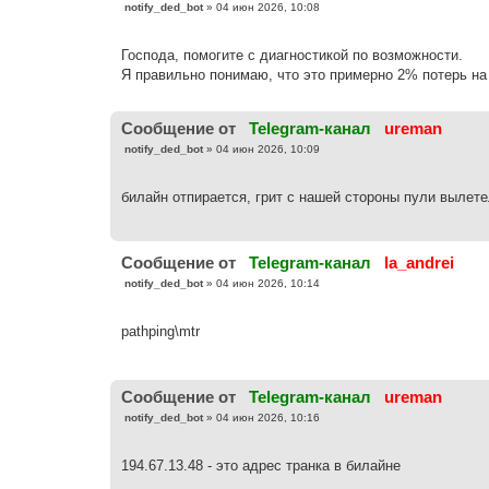
С
notify_ded_bot
»
04 июн 2026, 10:08
о
о
б
Господа, помогите с диагностикой по возможности.
щ
е
Я правильно понимаю, что это примерно 2% потерь на 
н
и
е
Cообщение от
Telegram-канал
ureman
С
notify_ded_bot
»
04 июн 2026, 10:09
о
о
б
билайн отпирается, грит с нашей стороны пули вылет
щ
е
н
и
е
Cообщение от
Telegram-канал
la_andrei
С
notify_ded_bot
»
04 июн 2026, 10:14
о
о
б
pathping\mtr
щ
е
н
и
е
Cообщение от
Telegram-канал
ureman
С
notify_ded_bot
»
04 июн 2026, 10:16
о
о
б
194.67.13.48 - это адрес транка в билайне
щ
е