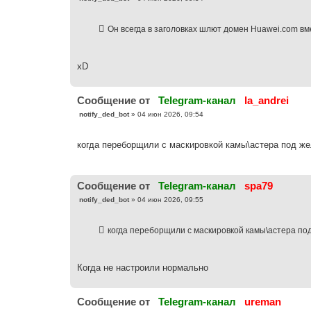
о
о
б
Он всегда в заголовках шлют домен Huawei.com вм
щ
е
н
и
е
xD
Cообщение от
Telegram-канал
la_andrei
С
notify_ded_bot
»
04 июн 2026, 09:54
о
о
б
когда переборщили с маскировкой камы\астера под же
щ
е
н
и
е
Cообщение от
Telegram-канал
spa79
С
notify_ded_bot
»
04 июн 2026, 09:55
о
о
б
когда переборщили с маскировкой камы\астера по
щ
е
н
и
е
Когда не настроили нормально
Cообщение от
Telegram-канал
ureman