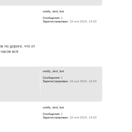
В
к
е
н
р
а
notify_ded_bot
н
ч
Сообщения:
1
у
а
Зарегистрирован:
19 ноя 2024, 14:03
т
л
ь
у
с
я
к
н
в по дороге, что от
а
ч
 часов всё
а
л
В
у
е
р
notify_ded_bot
н
Сообщения:
1
у
Зарегистрирован:
19 ноя 2024, 14:03
т
ь
с
я
В
к
е
н
р
а
notify_ded_bot
н
ч
Сообщения:
1
у
а
Зарегистрирован:
19 ноя 2024, 14:03
т
л
ь
у
с
я