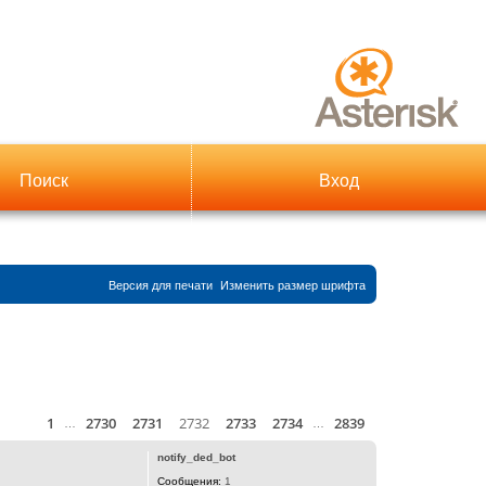
Поиск
Вход
Версия для печати
Изменить размер шрифта
1
2730
2731
2732
2733
2734
2839
Страница
Пред.
2732
из
2839
След.
й
…
…
notify_ded_bot
Сообщения:
1