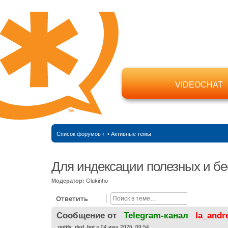
VIDEOCHAT
Список форумов
‹
•
Активные темы
Для индексации полезных и бе
Модератор:
Glukinho
Поиск
Расширен
Ответить
Cообщение от
Telegram-канал
la_andr
С
notify_ded_bot
»
04 июн 2026, 09:54