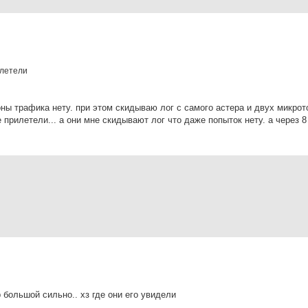
ылетели
роны трафика нету. при этом скидываю лог с самого астера и двух микрото
е прилетели... а они мне скидывают лог что даже попыток нету. а через 8
р большой сильно.. хз где они его увидели