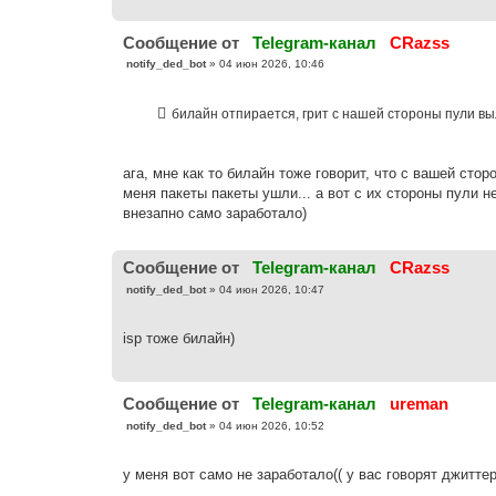
н
и
е
Cообщение от
Telegram-канал
CRazss
С
notify_ded_bot
»
04 июн 2026, 10:46
о
о
б
билайн отпирается, грит с нашей стороны пули в
щ
е
н
и
е
ага, мне как то билайн тоже говорит, что с вашей сто
меня пакеты пакеты ушли... а вот с их стороны пули н
внезапно само заработало)
Cообщение от
Telegram-канал
CRazss
С
notify_ded_bot
»
04 июн 2026, 10:47
о
о
б
isp тоже билайн)
щ
е
н
и
е
Cообщение от
Telegram-канал
ureman
С
notify_ded_bot
»
04 июн 2026, 10:52
о
о
б
у меня вот само не заработало(( у вас говорят джитте
щ
е