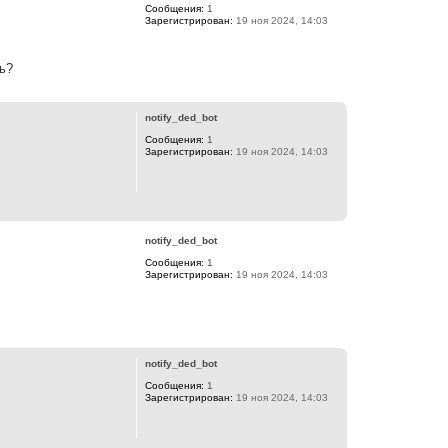
Сообщения:
1
у
Зарегистрирован:
19 ноя 2024, 14:03
т
ь
с
я
ь?
к
В
н
е
а
р
notify_ded_bot
ч
н
а
Сообщения:
1
у
л
Зарегистрирован:
19 ноя 2024, 14:03
т
у
ь
с
я
В
к
е
н
р
а
notify_ded_bot
н
ч
Сообщения:
1
у
а
Зарегистрирован:
19 ноя 2024, 14:03
т
л
ь
у
с
я
В
к
е
н
р
а
notify_ded_bot
н
ч
Сообщения:
1
у
а
Зарегистрирован:
19 ноя 2024, 14:03
т
л
ь
у
с
я