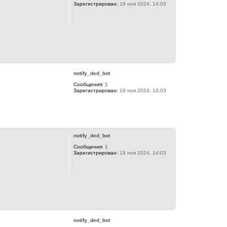
Зарегистрирован:
19 ноя 2024, 14:03
В
е
р
notify_ded_bot
н
Сообщения:
1
у
Зарегистрирован:
19 ноя 2024, 14:03
т
ь
с
я
В
к
е
н
р
а
notify_ded_bot
н
ч
Сообщения:
1
у
а
Зарегистрирован:
19 ноя 2024, 14:03
т
л
ь
у
с
я
к
н
а
В
ч
е
а
р
л
notify_ded_bot
н
у