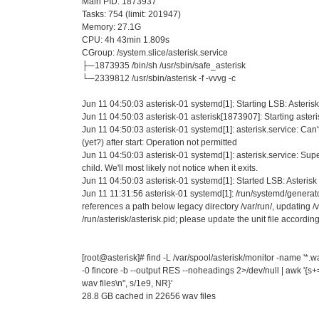
Main PID: 1873937
Tasks: 754 (limit: 201947)
Memory: 27.1G
CPU: 4h 43min 1.809s
CGroup: /system.slice/asterisk.service
├─1873935 /bin/sh /usr/sbin/safe_asterisk
└─2339812 /usr/sbin/asterisk -f -vvvg -c
Jun 11 04:50:03 asterisk-01 systemd[1]: Starting LSB: Asterisk
Jun 11 04:50:03 asterisk-01 asterisk[1873907]: Starting asteri
Jun 11 04:50:03 asterisk-01 systemd[1]: asterisk.service: Can't
(yet?) after start: Operation not permitted
Jun 11 04:50:03 asterisk-01 systemd[1]: asterisk.service: Su
child. We'll most likely not notice when it exits.
Jun 11 04:50:03 asterisk-01 systemd[1]: Started LSB: Asterisk
Jun 11 11:31:56 asterisk-01 systemd[1]: /run/systemd/generator
references a path below legacy directory /var/run/, updating /v
/run/asterisk/asterisk.pid; please update the unit file according
[root@asterisk]# find -L /var/spool/asterisk/monitor -name '*.w
-0 fincore -b --output RES --noheadings 2>/dev/null | awk '{s
wav files\n", s/1e9, NR}'
28.8 GB cached in 22656 wav files