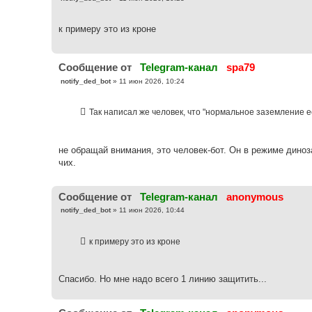
о
о
б
к примеру это из кроне
щ
е
н
и
е
Cообщение от
Telegram-канал
spa79
С
notify_ded_bot
»
11 июн 2026, 10:24
о
о
б
Так написал же человек, что "нормальное заземление ес
щ
е
н
и
е
не обращай внимания, это человек-бот. Он в режиме диноз
чих.
Cообщение от
Telegram-канал
anonymous
С
notify_ded_bot
»
11 июн 2026, 10:44
о
о
б
к примеру это из кроне
щ
е
н
и
е
Спасибо. Но мне надо всего 1 линию защитить...