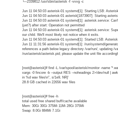
└─2339812 /usr/sbin/asterisk -f -vvvg -c
Jun 11 04:50:03 asterisk-01 systemd[1]: Starting LSB: Asteris
Jun 11 04:50:03 asterisk-01 asterisk[1873907]: Starting asteris
Jun 11 04:50:03 asterisk-01 systemd[1]: asterisk.service: Can't 
(yet?) after start: Operation not permitted
Jun 11 04:50:03 asterisk-01 systemd[1]: asterisk.service: Sup
our child. We'll most likely not notice when it exits.
Jun 11 04:50:03 asterisk-01 systemd[1]: Started LSB: Asteris
Jun 11 11:31:56 asterisk-01 systemd[1]: /run/systemd/generator
references a path below legacy directory /var/run/, updating /va
/run/asterisk/asterisk.pid; please update the unit file accordingl
[root@asterisk]# find -L /var/spool/asterisk/monitor -name '*.wa
xargs -0 fincore -b --output RES --noheadings 2>/dev/null | a
in %d wav files\n", s/1e9, NR}'
28.8 GB cached in 22656 wav files
[root@asterisk]# free -h
total used free shared buff/cache available
Mem: 30Gi 30Gi 375Mi 11Mi 28Gi 375Mi
Swap: 8.0Gi 884Mi 7.1Gi