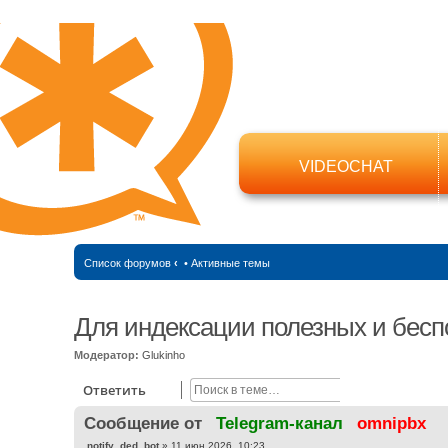
VIDEOCHAT
Список форумов
‹
•
Активные темы
Для индексации полезных и бесп
Модератор:
Glukinho
Поиск
Расширенный
Ответить
Cообщение от
Telegram-канал
omnipbx
С
notify_ded_bot
»
11 июн 2026, 10:23