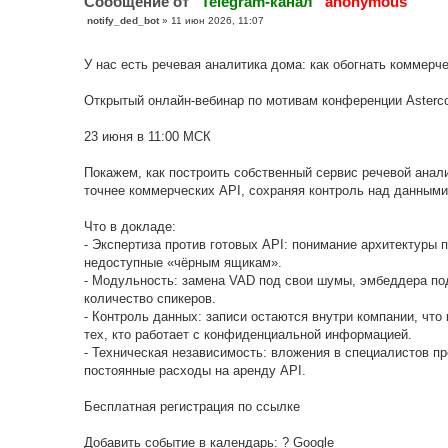
Cообщение от
Telegram-канал
anonymous
С
notify_ded_bot
»
11 июн 2026, 11:07
о
о
б
У нас есть речевая аналитика дома: как обогнать коммерче
щ
е
н
Открытый онлайн-вебинар по мотивам конференции Asterco
и
е
23 июня в 11:00 МСК
Покажем, как построить собственный сервис речевой анали
точнее коммерческих API, сохраняя контроль над данными
Что в докладе:
- Экспертиза против готовых API: понимание архитектуры 
недоступные «чёрным ящикам».
- Модульность: замена VAD под свои шумы, эмбеддера под
количество спикеров.
- Контроль данных: записи остаются внутри компании, что 
тех, кто работает с конфиденциальной информацией.
- Техническая независимость: вложения в специалистов пр
постоянные расходы на аренду API.
Бесплатная регистрация по ссылке
Добавить событие в календарь: ? Google