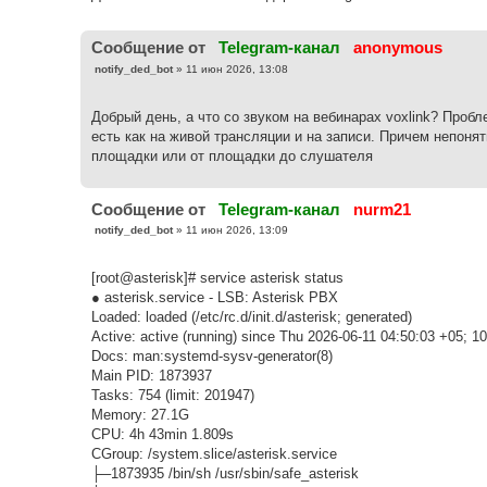
Cообщение от
Telegram-канал
anonymous
С
notify_ded_bot
»
11 июн 2026, 13:08
о
о
б
Добрый день, а что со звуком на вебинарах voxlink? Пробл
щ
е
есть как на живой трансляции и на записи. Причем непонят
н
площадки или от площадки до слушателя
и
е
Cообщение от
Telegram-канал
nurm21
С
notify_ded_bot
»
11 июн 2026, 13:09
о
о
б
[root@asterisk]# service asterisk status
щ
е
● asterisk.service - LSB: Asterisk PBX
н
Loaded: loaded (/etc/rc.d/init.d/asterisk; generated)
и
е
Active: active (running) since Thu 2026-06-11 04:50:03 +05; 1
Docs: man:systemd-sysv-generator(8)
Main PID: 1873937
Tasks: 754 (limit: 201947)
Memory: 27.1G
CPU: 4h 43min 1.809s
CGroup: /system.slice/asterisk.service
├─1873935 /bin/sh /usr/sbin/safe_asterisk