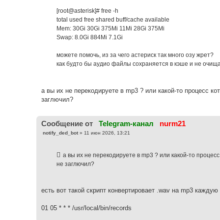
[root@asterisk]# free -h
total used free shared buff/cache available
Mem: 30Gi 30Gi 375Mi 11Mi 28Gi 375Mi
Swap: 8.0Gi 884Mi 7.1Gi
можете помочь, из за чего астериск так много озу жрет?
как будто бы аудио файлы сохраняется в кэше и не очищ
а вы их не перекодируете в mp3 ? или какой-то процесс к
заглючил?
Cообщение от
Telegram-канал
nurm21
С
notify_ded_bot
»
11 июн 2026, 13:21
о
о
б
а вы их не перекодируете в mp3 ? или какой-то процес
щ
е
не заглючил?
н
и
е
есть вот такой скрипт конвертировает .wav на mp3 каждую
01 05 * * * /usr/local/bin/records