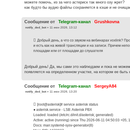
можете помочь, из за чего астериск так много озу жрет?
как будто бы аудио файлы сохраняется в кэше и не очища
Cообщение от
Telegram-канал
Grushkovna
С
notify_ded_bot
»
11 июн 2026, 13:12
о
о
б
Добрый день, а что со звуком на вебинарах voxlink? П
щ
е
и есть как на живой трансляции и на записи. Причем непо
н
площадки или от площадки до слушателя
и
е
Добрый день! Да, мы сами это наблюдаем и пока не можем
появляется на определенном участке, на котором ее быть 
Cообщение от
Telegram-канал
SergeyA84
С
notify_ded_bot
»
11 июн 2026, 13:20
о
о
б
[root@asterisk]# service asterisk status
щ
е
● asterisk.service - LSB: Asterisk PBX
н
Loaded: loaded (/etc/rc.d/init.d/asterisk; generated)
и
е
Active: active (running) since Thu 2026-06-11 04:50:03 +05; 
Docs: man:systemd-sysv-generator(8)