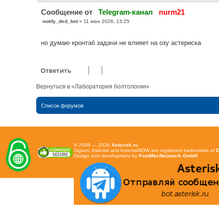
Cообщение от
Telegram-канал
nurm21
С
notify_ded_bot
»
11 июн 2026, 13:25
о
о
б
но думаю кронтаб задачи не влияет на озу астериска
щ
е
н
и
е
Ответить
Вернуться в «Лаборатория болтологии»
Список форумов
© 2008 — 2026
Asterisk.ru
Digium, Asterisk and AsteriskNOW are registered trademarks of
D
Design and development by
PostMet-Netzwerk GmbH