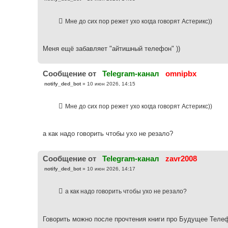
о
о
б
Мне до сих пор режет ухо когда говорят Астерикс))
щ
е
н
и
е
Меня ещё забавляет "айтишный телефон" ))
Cообщение от
Telegram-канал
omnipbx
С
notify_ded_bot
»
10 июн 2026, 14:15
о
о
б
Мне до сих пор режет ухо когда говорят Астерикс))
щ
е
н
и
е
а как надо говорить чтобы ухо не резало?
Cообщение от
Telegram-канал
zavr2008
С
notify_ded_bot
»
10 июн 2026, 14:17
о
о
б
а как надо говорить чтобы ухо не резало?
щ
е
н
и
е
Говорить можно после прочтения книги про Будущее Телеф