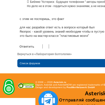
Библию "Астериск : Будущее телефонии " авторы преобра
щ
е
Но дело не в этом - гордиться нужно знаниями, а не незн
н
и
е
с этим не поспоришь, это факт
для нас разрабов ответ есть в вопросе который был
#вопрос - какой уровень знаний необходим чтобы в пустую 
это было на мастер-классе "пластиковые мозги"
Ответить
Вернуться в «Лаборатория болтологии»
Список форумов
© 2008 — 2026
Asterisk.ru
Digium, Asterisk and AsteriskNOW are registered trademarks of
D
Design and development by
PostMet-Netzwerk GmbH