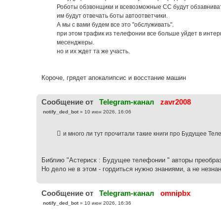
е
Роботы обзвонщики и всевозможные СС будут обзавнивать
н
им будут отвечать боты автоответчики.
и
е
А мы с вами будем все это "обслуживать".
при этом трафик из телефонии все больше уйдет в инте
месенджеры.
но и их ждет та же участь.
Короче, грядет апокалипсис и восстание машин
Cообщение от
Telegram-канал
zavr2008
С
notify_ded_bot
»
10 июн 2026, 16:06
о
о
б
и много ли тут прочитали такие книги про Будущее Тел
щ
е
н
и
е
Библию "Астериск : Будущее телефонии " авторы преобразов
Но дело не в этом - гордиться нужно знаниями, а не незна
Cообщение от
Telegram-канал
omnipbx
С
notify_ded_bot
»
10 июн 2026, 16:36
о
о
б