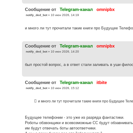
Cообщение от
Telegram-канал
omnipbx
С
notify_ded_bot
»
10 июн 2026, 14:19
о
о
б
и много ли тут прочитали такие книги про Будущее Телефо
щ
е
н
и
е
Cообщение от
Telegram-канал
omnipbx
С
notify_ded_bot
»
10 июн 2026, 14:20
о
о
б
был простой вопрос, а в ответ стали заливать в уши фил
щ
е
н
и
е
Cообщение от
Telegram-канал
itbite
С
notify_ded_bot
»
10 июн 2026, 15:12
о
о
б
и много ли тут прочитали такие книги про Будущее Тел
щ
е
н
и
е
Будущее телефонии - это уже из разряда фантастики.
Роботы обзвонщики и всевозможные СС будут обзавнивать с
им будут отвечать боты автоответчики.