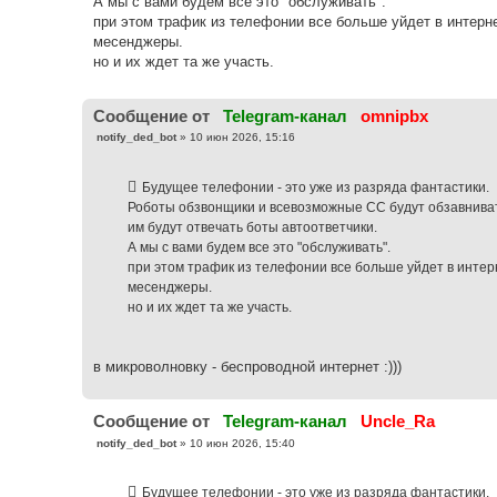
А мы с вами будем все это "обслуживать".
при этом трафик из телефонии все больше уйдет в интерн
месенджеры.
но и их ждет та же участь.
Cообщение от
Telegram-канал
omnipbx
С
notify_ded_bot
»
10 июн 2026, 15:16
о
о
б
Будущее телефонии - это уже из разряда фантастики.
щ
е
Роботы обзвонщики и всевозможные СС будут обзавнивать
н
им будут отвечать боты автоответчики.
и
е
А мы с вами будем все это "обслуживать".
при этом трафик из телефонии все больше уйдет в инте
месенджеры.
но и их ждет та же участь.
в микроволновку - беспроводной интернет :)))
Cообщение от
Telegram-канал
Uncle_Ra
С
notify_ded_bot
»
10 июн 2026, 15:40
о
о
б
Будущее телефонии - это уже из разряда фантастики.
щ