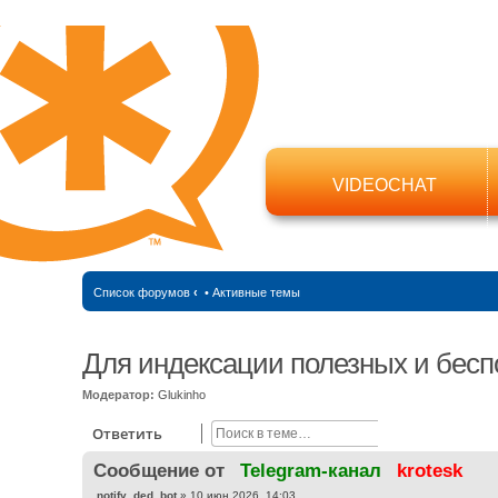
VIDEOCHAT
Список форумов
‹
•
Активные темы
Для индексации полезных и бесп
Модератор:
Glukinho
Поиск
Расширенный
Ответить
Cообщение от
Telegram-канал
krotesk
С
notify_ded_bot
»
10 июн 2026, 14:03