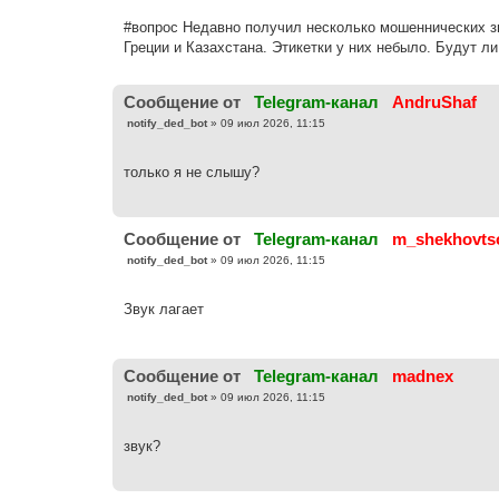
о
б
#вопрос Недавно получил несколько мошеннических зво
щ
е
Греции и Казахстана. Этикетки у них небыло. Будут ли
н
и
е
Cообщение от
Telegram-канал
AndruShaf
С
notify_ded_bot
»
09 июл 2026, 11:15
о
о
б
только я не слышу?
щ
е
н
и
е
Cообщение от
Telegram-канал
m_shekhovts
С
notify_ded_bot
»
09 июл 2026, 11:15
о
о
б
Звук лагает
щ
е
н
и
е
Cообщение от
Telegram-канал
madnex
С
notify_ded_bot
»
09 июл 2026, 11:15
о
о
б
звук?
щ
е
н
и