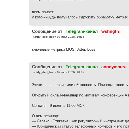
о
о
б
всем привет.
щ
е
у кого-нибудь получалось сдружить обработку метрик
н
и
е
Cообщение от
Telegram-канал
wshngtn
С
notify_ded_bot
»
08 июл 2026, 16:15
о
о
б
ключевые метрики MOS, Jitter, Loss
щ
е
н
и
е
Cообщение от
Telegram-канал
anonymous
С
notify_ded_bot
»
09 июл 2026, 10:02
о
о
б
Этикетка — сервис или обязанность. Принадлежность
щ
е
н
Открытый онлайн-вебинар по мотивам конференции As
и
е
Сегодня - 9 июля в 11:00 МСК
О чем вебинар:
— Сервис «Этикетка» как регуляторный инструмент дл
— Юридический статус телефонных номеров и его пра