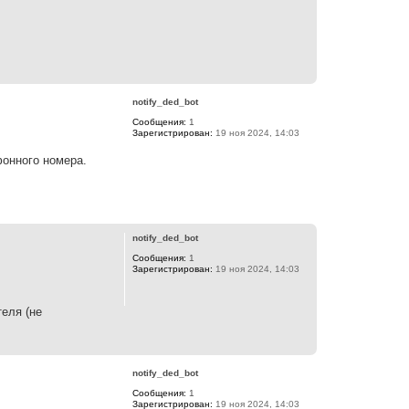
В
е
р
notify_ded_bot
н
Сообщения:
1
у
Зарегистрирован:
19 ноя 2024, 14:03
т
ь
фонного номера.
с
я
к
н
В
а
е
ч
р
а
notify_ded_bot
н
л
Сообщения:
1
у
у
Зарегистрирован:
19 ноя 2024, 14:03
т
ь
с
я
теля (не
к
н
В
а
е
ч
р
а
notify_ded_bot
н
л
Сообщения:
1
у
у
Зарегистрирован:
19 ноя 2024, 14:03
т