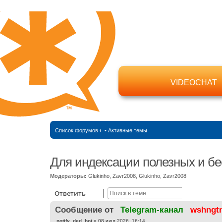
VIDEOCHAT
Список форумов
‹
•
Активные темы
Для индексации полезных и бе
Модераторы:
Glukinho
,
Zavr2008
,
Glukinho
,
Zavr2008
Поиск
Расширен
Ответить
Cообщение от
Telegram-канал
wshngt
С
notify_ded_bot
»
08 июл 2026, 16:14