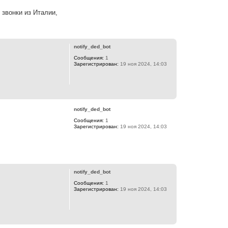
ь
 звонки из Италии,
с
я
к
В
н
е
а
р
notify_ded_bot
ч
н
а
Сообщения:
1
у
л
Зарегистрирован:
19 ноя 2024, 14:03
т
у
ь
с
я
В
к
е
н
р
а
notify_ded_bot
н
ч
Сообщения:
1
у
а
Зарегистрирован:
19 ноя 2024, 14:03
т
л
ь
у
с
я
В
к
е
н
р
а
notify_ded_bot
н
ч
Сообщения:
1
у
а
Зарегистрирован:
19 ноя 2024, 14:03
т
л
ь
у
с
я
В
к
е
н