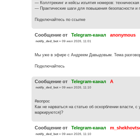
— Коллтрекинг и кейсы изъятия номеров: техническая 
— Практические шаги для повышения безопасности и п
Подключайтесь по ссылке
Cообщение от
Telegram-канал
anonymous
С
notify_ded_bot
»
09 июл 2026, 11:01
о
о
б
Мы уже в эфире с Андреем Давыдовым. Тема разговор
щ
е
н
Подключайтесь
и
е
Cообщение от
Telegram-канал
A
С
notify_ded_bot
»
09 июл 2026, 11:10
о
о
б
#вопрос
щ
е
Как не нарваться на статью об оскорблении власти, с
н
маркируются)?
и
е
Cообщение от
Telegram-канал
m_shekhovts
С
notify_ded_bot
»
09 июл 2026, 11:10
о