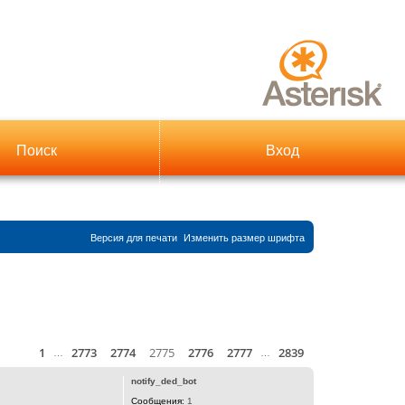
Поиск
Вход
Версия для печати
Изменить размер шрифта
1
2773
2774
2775
2776
2777
2839
Страница
Пред.
2775
из
2839
След.
й
…
…
notify_ded_bot
Сообщения:
1