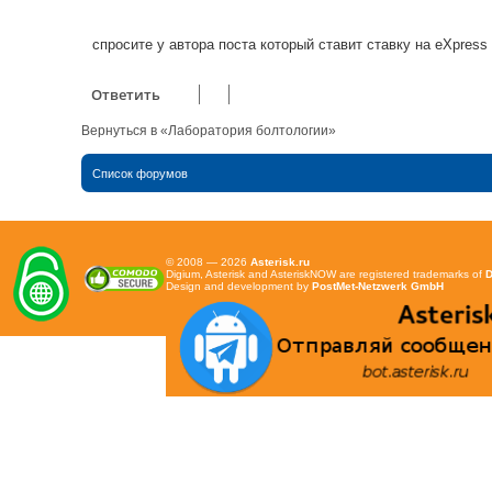
е
н
и
е
спросите у автора поста который ставит ставку на eXpress
Ответить
Вернуться в «Лаборатория болтологии»
Список форумов
© 2008 — 2026
Asterisk.ru
Digium, Asterisk and AsteriskNOW are registered trademarks of
D
Design and development by
PostMet-Netzwerk GmbH