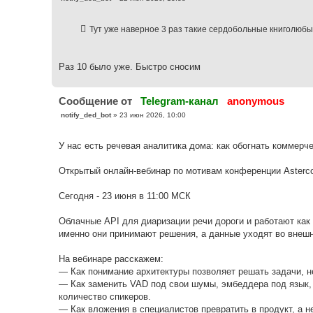
о
о
б
Тут уже наверное 3 раз такие сердобольные книголюбы
щ
е
н
и
е
Раз 10 было уже. Быстро сносим
Cообщение от
Telegram-канал
anonymous
С
notify_ded_bot
»
23 июн 2026, 10:00
о
о
б
У нас есть речевая аналитика дома: как обогнать коммерче
щ
е
н
Открытый онлайн-вебинар по мотивам конференции Asterco
и
е
Сегодня - 23 июня в 11:00 МСК
Облачные API для диаризации речи дороги и работают как 
именно они принимают решения, а данные уходят во вне
На вебинаре расскажем:
— Как понимание архитектуры позволяет решать задачи, 
— Как заменить VAD под свои шумы, эмбеддера под язык, 
количество спикеров.
— Как вложения в специалистов превратить в продукт, а н