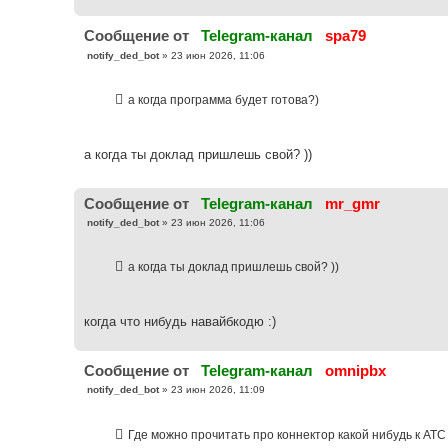
Cообщение от
Telegram-канал
spa79
С
notify_ded_bot
»
23 июн 2026, 11:06
о
о
б
а когда программа будет готова?)
щ
е
н
и
е
а когда ты доклад пришлешь свой? ))
Cообщение от
Telegram-канал
mr_gmr
С
notify_ded_bot
»
23 июн 2026, 11:06
о
о
б
а когда ты доклад пришлешь свой? ))
щ
е
н
и
е
когда что нибудь навайбкодю :)
Cообщение от
Telegram-канал
omnipbx
С
notify_ded_bot
»
23 июн 2026, 11:09
о
о
б
Где можно прочитать про коннектор какой нибудь к АТС
щ