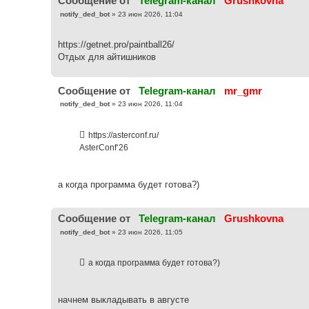
Cообщение от
Telegram-канал
Grushkovna
С
notify_ded_bot
»
23 июн 2026, 11:04
о
о
б
https://getnet.pro/paintball26/
щ
е
Отдых для айтишников
н
и
е
Cообщение от
Telegram-канал
mr_gmr
С
notify_ded_bot
»
23 июн 2026, 11:04
о
о
б
https://asterconf.ru/
щ
е
AsterConf‘26
н
и
е
а когда программа будет готова?)
Cообщение от
Telegram-канал
Grushkovna
С
notify_ded_bot
»
23 июн 2026, 11:05
о
о
б
а когда программа будет готова?)
щ
е
н
и
е
начнем выкладывать в августе