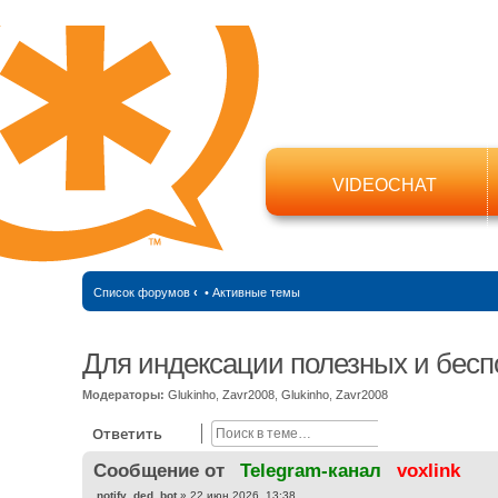
VIDEOCHAT
Список форумов
‹
•
Активные темы
Для индексации полезных и бесп
Модераторы:
Glukinho
,
Zavr2008
,
Glukinho
,
Zavr2008
Поиск
Расширенный
Ответить
Cообщение от
Telegram-канал
voxlink
С
notify_ded_bot
»
22 июн 2026, 13:38