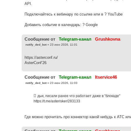
API.
Подключайтесь к вебинару по ссылке или в ? YouTube
Добавить событие в календарь: ? Google
Cообщение от
Telegram-канал
Grushkovna
С
notify_ded_bot
»
23 июн 2026, 11:01
о
о
б
https://asterconf.ru/
щ
е
AsterConf‘26
н
и
е
Cообщение от
Telegram-канал
Itservice46
С
notify_ded_bot
»
23 июн 2026, 11:03
о
о
б
дык, писали ранее что работает даже в "блокаде"
щ
е
https://t.me/asterisker/283133
н
и
е
Где можно прочитать про коннектор какой нибудь к АТС или