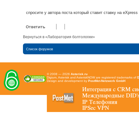
е
н
и
е
спросите у автора поста который ставит ставку на eXpress
Ответить
Вернуться в «Лаборатория болтологии»
Список форумов
© 2008 — 2026
Asterisk.ru
Digium, Asterisk and AsteriskNOW are registered trademarks of
D
Design and development by
PostMet-Netzwerk GmbH