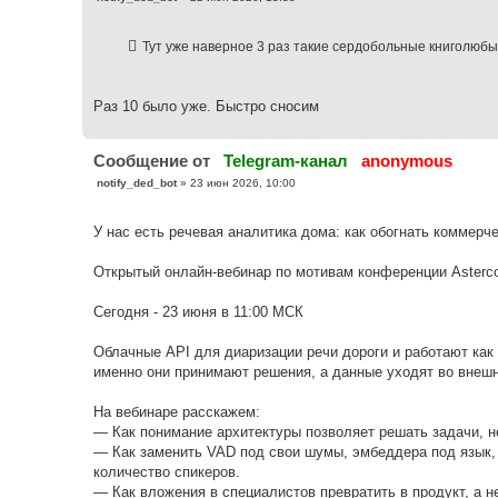
о
о
б
Тут уже наверное 3 раз такие сердобольные книголюбы
щ
е
н
и
е
Раз 10 было уже. Быстро сносим
Cообщение от
Telegram-канал
anonymous
С
notify_ded_bot
»
23 июн 2026, 10:00
о
о
б
У нас есть речевая аналитика дома: как обогнать коммерче
щ
е
н
Открытый онлайн-вебинар по мотивам конференции Asterco
и
е
Сегодня - 23 июня в 11:00 МСК
Облачные API для диаризации речи дороги и работают как 
именно они принимают решения, а данные уходят во вне
На вебинаре расскажем:
— Как понимание архитектуры позволяет решать задачи, 
— Как заменить VAD под свои шумы, эмбеддера под язык, 
количество спикеров.
— Как вложения в специалистов превратить в продукт, а н