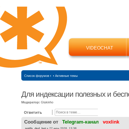
VIDEOCHAT
Список форумов
‹
•
Активные темы
Для индексации полезных и бесп
Модератор:
Glukinho
Поиск
Расширенный
Ответить
Cообщение от
Telegram-канал
voxlink
С
notify_ded_bot
»
22 июн 2026, 13:38