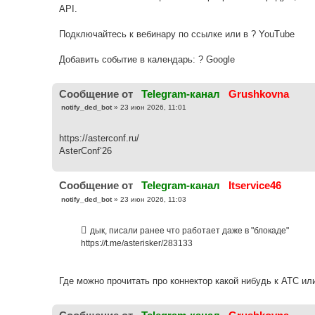
API.
Подключайтесь к вебинару по ссылке или в ? YouTube
Добавить событие в календарь: ? Google
Cообщение от
Telegram-канал
Grushkovna
С
notify_ded_bot
»
23 июн 2026, 11:01
о
о
б
https://asterconf.ru/
щ
е
AsterConf‘26
н
и
е
Cообщение от
Telegram-канал
Itservice46
С
notify_ded_bot
»
23 июн 2026, 11:03
о
о
б
дык, писали ранее что работает даже в "блокаде"
щ
е
https://t.me/asterisker/283133
н
и
е
Где можно прочитать про коннектор какой нибудь к АТС или