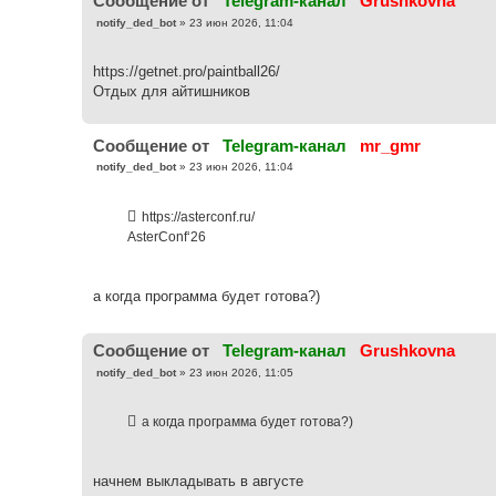
Cообщение от
Telegram-канал
Grushkovna
С
notify_ded_bot
»
23 июн 2026, 11:04
о
о
б
https://getnet.pro/paintball26/
щ
е
Отдых для айтишников
н
и
е
Cообщение от
Telegram-канал
mr_gmr
С
notify_ded_bot
»
23 июн 2026, 11:04
о
о
б
https://asterconf.ru/
щ
е
AsterConf‘26
н
и
е
а когда программа будет готова?)
Cообщение от
Telegram-канал
Grushkovna
С
notify_ded_bot
»
23 июн 2026, 11:05
о
о
б
а когда программа будет готова?)
щ
е
н
и
е
начнем выкладывать в августе