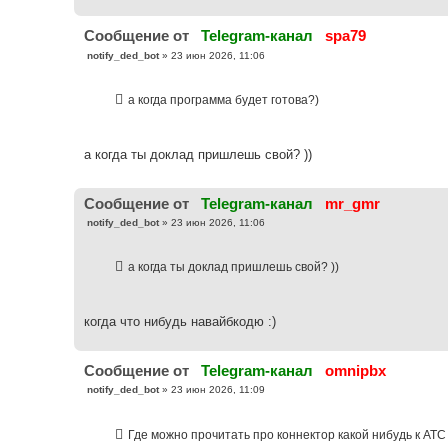
Cообщение от
Telegram-канал
spa79
С
notify_ded_bot
»
23 июн 2026, 11:06
о
о
б
а когда программа будет готова?)
щ
е
н
и
е
а когда ты доклад пришлешь свой? ))
Cообщение от
Telegram-канал
mr_gmr
С
notify_ded_bot
»
23 июн 2026, 11:06
о
о
б
а когда ты доклад пришлешь свой? ))
щ
е
н
и
е
когда что нибудь навайбкодю :)
Cообщение от
Telegram-канал
omnipbx
С
notify_ded_bot
»
23 июн 2026, 11:09
о
о
б
Где можно прочитать про коннектор какой нибудь к АТС
щ