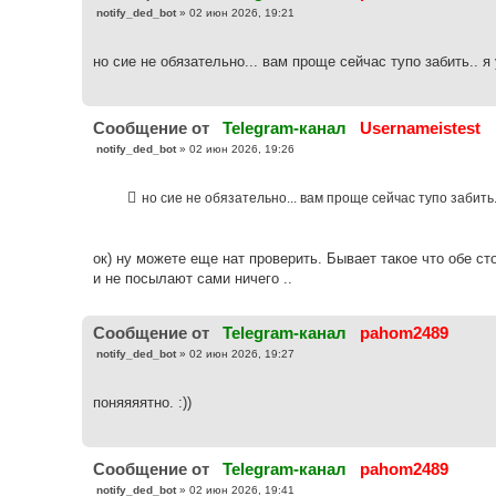
С
notify_ded_bot
»
02 июн 2026, 19:21
о
о
б
но сие не обязательно... вам проще сейчас тупо забить.. я
щ
е
н
и
е
Cообщение от
Telegram-канал
Usernameistest
С
notify_ded_bot
»
02 июн 2026, 19:26
о
о
б
но сие не обязательно... вам проще сейчас тупо забить.
щ
е
н
и
е
ок) ну можете еще нат проверить. Бывает такое что обе ст
и не посылают сами ничего ..
Cообщение от
Telegram-канал
pahom2489
С
notify_ded_bot
»
02 июн 2026, 19:27
о
о
б
поняяяятно. :))
щ
е
н
и
е
Cообщение от
Telegram-канал
pahom2489
С
notify_ded_bot
»
02 июн 2026, 19:41