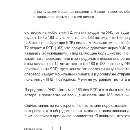
о
о
б
ок) ну можете еще нат проверить. Бывает такое что об
щ
е
стороны и не посылают сами ничего ..
н
и
е
ок. звоню на мобильник Т2. инвайт уходит на УИС, от туда 
отдает 180 и 183. а уис мне только 183 потому, что 180 не 
работает (я сейчас про КПВ) если с мобильником все окей 
Т2 отдает и RTP (183) что прекрасно долетает через УИС д
называть их успешными) - подавляющее большинство. Но е
каком нить переходе, или в за пределами домашнего регио
этом случает от Т2 летит все те-же 180 и 183 в сторону УИ
приложенным SDP, где я конечо же ловлю тишину какое-то
оператор найдет мобильный клиента и в догонку не отправ
появляется КПВ. Повторюсь. Меня не устраивает вот эта в
Я предлагал УИС слать мне 183 без SDP и это бы я мог бы
астера. я предлагал им вообще не слать мне 183. меня бы
Сейчас мячик на их стороне. Но что-то мне подсказывает, ч
интересует, это сбор дампов вот таких вот тихих звонков д
я им насобирал приличное количество. Я понимаю, что это 
Ответить