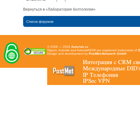
Вернуться в «Лаборатория болтологии»
Список форумов
© 2008 — 2026
Asterisk.ru
Digium, Asterisk and AsteriskNOW are registered trademarks of
D
Design and development by
PostMet-Netzwerk GmbH