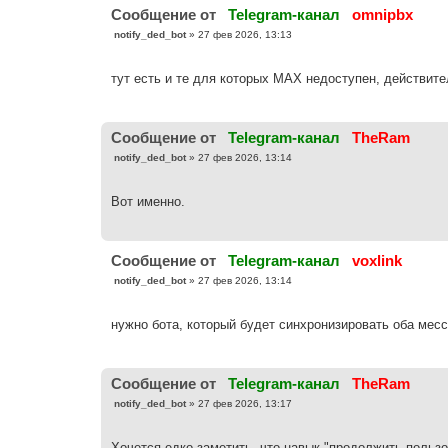
е
Cообщение от
Telegram-канал
omnipbx
С
notify_ded_bot
»
27 фев 2026, 13:13
о
о
б
тут есть и те для которых МАХ недоступен, действит
щ
е
н
и
е
Cообщение от
Telegram-канал
TheRam
С
notify_ded_bot
»
27 фев 2026, 13:14
о
о
б
Вот именно.
щ
е
н
и
е
Cообщение от
Telegram-канал
voxlink
С
notify_ded_bot
»
27 фев 2026, 13:14
о
о
б
нужно бота, который будет синхронизировать оба мес
щ
е
н
и
е
Cообщение от
Telegram-канал
TheRam
С
notify_ded_bot
»
27 фев 2026, 13:17
о
о
б
Хочется едко заметить, что навык "продолжить польз