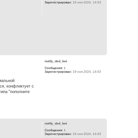
Зарегистрирован:
19 ноя 2024, 14:03
В
е
р
notify_ded_bot
н
Сообщения:
1
у
Зарегистрирован:
19 ноя 2024, 14:03
т
ь
мальной
с
я
ся, конфликтует с
к
типа "пополните
н
а
ч
а
л
В
у
е
р
notify_ded_bot
н
Сообщения:
1
у
Зарегистрирован:
19 ноя 2024, 14:03
т