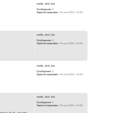
р
а
notify_ded_bot
н
ч
Сообщения:
1
у
а
Зарегистрирован:
19 ноя 2024, 14:03
т
л
ь
у
с
я
В
к
е
н
р
а
notify_ded_bot
н
ч
Сообщения:
1
у
а
Зарегистрирован:
19 ноя 2024, 14:03
т
л
ь
у
с
я
В
к
е
н
р
а
notify_ded_bot
н
ч
Сообщения:
1
у
а
Зарегистрирован:
19 ноя 2024, 14:03
т
л
ь
у
с
я
В
к
е
н
р
а
notify_ded_bot
н
ч
Сообщения:
1
у
а
Зарегистрирован:
19 ноя 2024, 14:03
т
л
ь
у
олжен быть одним