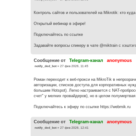
о
о
б
Контроль сайтов и пользователей на Mikrotik: кто куда
щ
е
н
Открытый вебинар в эфире!
и
е
Подключайтесь по ссылке
Задавайте вопросы спикеру в чате @miktrain с хэштэг
Cообщение от
Telegram-канал
anonymous
С
notify_ded_bot
»
27 фев 2026, 11:45
о
о
б
Роман переходит к веб-прокси на MikroTik в непрозр
щ
е
авторизации, списков доступа для корпоративных нужд
н
большим Hotspot). Легко настраивается с NAT-проброс
и
е
счет" у мелких провайдеров), но в целом полумертвая
Подключайтесь к эфиру по ссылке https://webmik.ru
Cообщение от
Telegram-канал
anonymous
С
notify_ded_bot
»
27 фев 2026, 12:41
о
о