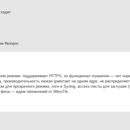
 ходит
ом #вопрос
ачном режиме: поддерживает HTTPS, но функционал ограничен — нет нор
, производительность низкая (работает на одном ядре, не распределяет
ом для прозрачного режима, логи в Syslog, access-листы для заглушек (
 фича — ждем обновлений от MikroTik.