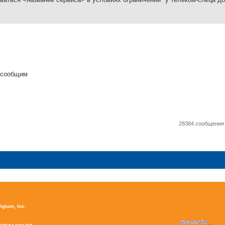
я сообщим
28384 сообщени
igium, Inc
.