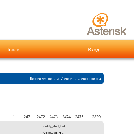
Поиск
Вход
Версия для печати
Изменить размер шрифта
1
2471
2472
2473
2474
2475
2839
Страница
Пред.
2473
из
2839
След.
я
…
…
notify_ded_bot
Сообщения:
1