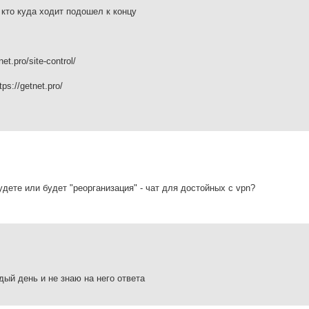
 кто куда ходит подошел к концу
t.pro/site-control/
s://getnet.pro/
дете или будет "реорганизация" - чат для достойных с vpn?
ый день и не знаю на него ответа