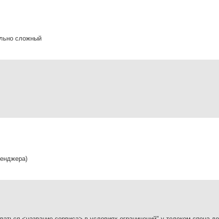
ельно сложный
сенджера)
оваться <название сервиса> в условиях ограничений" у телеком-спеца д