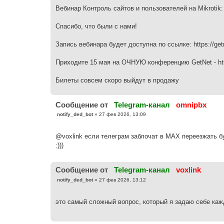
б
Вебинар Контроль сайтов и пользователей на Mikrotik:
щ
е
н
Спасибо, что были с нами!
и
е
Запись вебинара будет доступна по ссылке: https://getne
Приходите 15 мая на ОЧНУЮ конференцию GetNet - http
Билеты совсем скоро выйдут в продажу
Cообщение от
Telegram-канал
omnipbx
С
notify_ded_bot
»
27 фев 2026, 13:09
о
о
б
@voxlink если телеграм заблочат в МАХ переезжать бу
щ
е
:)))
н
и
е
Cообщение от
Telegram-канал
voxlink
С
notify_ded_bot
»
27 фев 2026, 13:12
о
о
б
это самый сложный вопрос, который я задаю себе кажд
щ
е
н
и