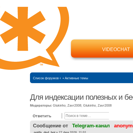
VIDEOCHAT
Список форумов
‹
•
Активные темы
Для индексации полезных и бе
Модераторы:
Glukinho
,
Zavr2008
,
Glukinho
,
Zavr2008
Поиск
Расширен
Ответить
Cообщение от
Telegram-канал
anonym
С
notify_ded_bot
»
27 фев 2026, 11:01