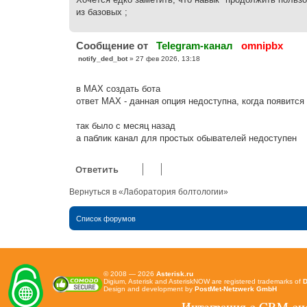
щ
е
из базовых ;
н
и
е
Cообщение от
Telegram-канал
omnipbx
С
notify_ded_bot
»
27 фев 2026, 13:18
о
о
б
в МАХ создать бота
щ
е
ответ МАХ - данная опция недоступна, когда появитс
н
и
е
так было с месяц назад
а паблик канал для простых обывателей недоступен
Ответить
Вернуться в «Лаборатория болтологии»
Список форумов
© 2008 — 2026
Asterisk.ru
Digium, Asterisk and AsteriskNOW are registered trademarks of
D
Design and development by
PostMet-Netzwerk GmbH