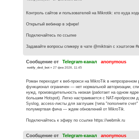
о
о
б
Контроль сайтов и пользователей на Mikrotik: кто куда ход
щ
е
н
Открытый вебинар в эфире!
и
е
Подключайтесь по ссылке
Задавайте вопросы спикеру в чате @miktrain с хэштэгом #
Cообщение от
Telegram-канал
anonymous
С
notify_ded_bot
»
27 фев 2026, 11:45
о
о
б
Роман переходит к веб-прокси на MikroTik в непрозрачно
щ
е
функционал ограничен — нет нормальной авторизации, спи
н
нужд, производительность низкая (работает на одном ядре
и
е
большим Hotspot). Легко настраивается с NAT-пробросом д
Syslog, access-листы для заглушек (типа "пополните счет"
полумертвая фича — ждем обновлений от MikroTik.
Подключайтесь к эфиру по ссылке https://webmik.ru
Cообщение от
Telegram-канал
anonymous