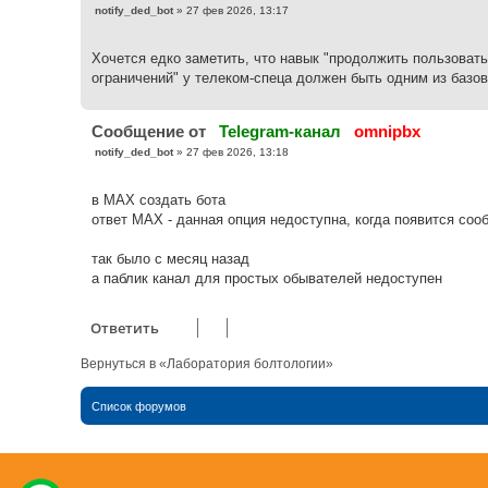
С
notify_ded_bot
»
27 фев 2026, 13:17
о
о
б
Хочется едко заметить, что навык "продолжить пользоват
щ
е
ограничений" у телеком-спеца должен быть одним из базов
н
и
е
Cообщение от
Telegram-канал
omnipbx
С
notify_ded_bot
»
27 фев 2026, 13:18
о
о
б
в МАХ создать бота
щ
е
ответ МАХ - данная опция недоступна, когда появится со
н
и
е
так было с месяц назад
а паблик канал для простых обывателей недоступен
Ответить
Вернуться в «Лаборатория болтологии»
Список форумов