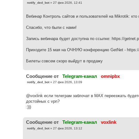
С
notify_ded_bot
»
27 фев 2026, 12:41
о
о
б
Вебинар Контроль сайтов и пользователей на Mikrotik: кто
щ
е
н
Спасибо, что были с нами!
и
е
Запись вебинара будет доступна по ссылке: https://getnet.pro
Приходите 15 мая на ОЧНУЮ конференцию GetNet - https://g
Билеты совсем скоро выйдут в продажу
Cообщение от
Telegram-канал
omnipbx
С
notify_ded_bot
»
27 фев 2026, 13:09
о
о
б
@voxlink если телеграм заблочат в МАХ переезжать будете
щ
е
достойных с vpn?
н
:)))
и
е
Cообщение от
Telegram-канал
voxlink
С
notify_ded_bot
»
27 фев 2026, 13:12
о
о