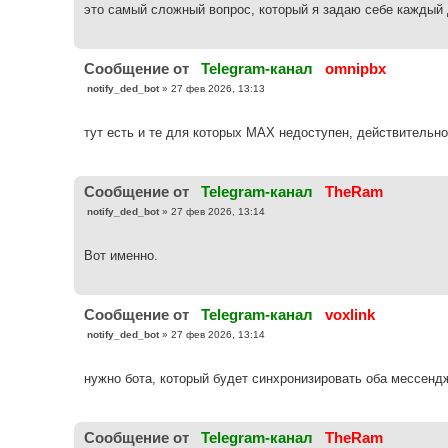
б
это самый сложный вопрос, который я задаю себе каждый д
щ
е
н
и
е
Cообщение от
Telegram-канал
omnipbx
С
notify_ded_bot
»
27 фев 2026, 13:13
о
о
б
тут есть и те для которых МАХ недоступен, действительн
щ
е
н
и
е
Cообщение от
Telegram-канал
TheRam
С
notify_ded_bot
»
27 фев 2026, 13:14
о
о
б
Вот именно.
щ
е
н
и
е
Cообщение от
Telegram-канал
voxlink
С
notify_ded_bot
»
27 фев 2026, 13:14
о
о
б
нужно бота, который будет синхронизировать оба мессенд
щ
е
н
и
е
Cообщение от
Telegram-канал
TheRam