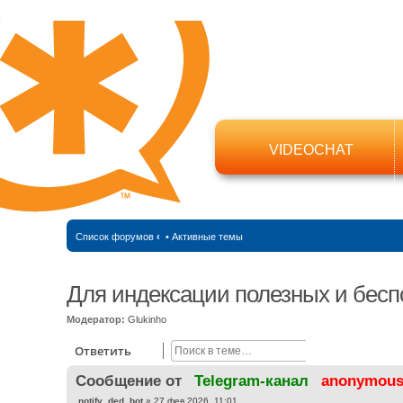
VIDEOCHAT
Список форумов
‹
•
Активные темы
Для индексации полезных и бесп
Модератор:
Glukinho
Поиск
Расширенный
Ответить
Cообщение от
Telegram-канал
anonymou
С
notify_ded_bot
»
27 фев 2026, 11:01