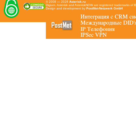
© 2008 — 2026
Asterisk.ru
Digium, Asterisk and AsteriskNOW are registered trademarks of
D
Design and development by
PostMet-Netzwerk GmbH