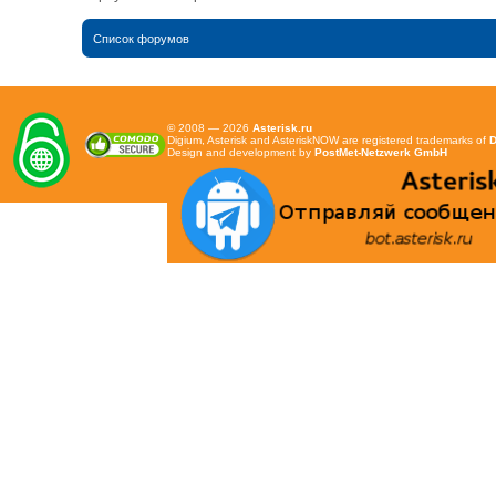
Список форумов
© 2008 — 2026
Asterisk.ru
Digium, Asterisk and AsteriskNOW are registered trademarks of
D
Design and development by
PostMet-Netzwerk GmbH