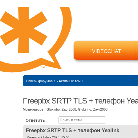
VIDEOCHAT
Список форумов
‹
•
Активные темы
Freepbx SRTP TLS + телефон Yea
Модераторы:
Glukinho
,
Zavr2008
,
Glukinho
,
Zavr2008
Поиск
Расширенный
Ответить
Freepbx SRTP TLS + телефон Yealink
С
Kornur
»
21 фев 2025, 15:53