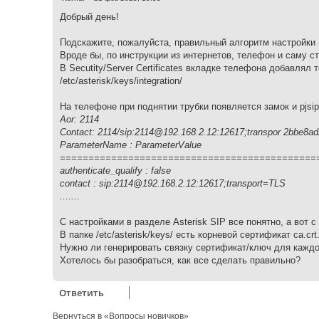
о
о
Добрый день!
б
щ
е
Подскажите, пожалуйста, правильный алгоритм настройк
н
Вроде бы, по инструкции из интернетов, телефон и саму с
и
е
В Secutity/Server Certificates вкладке телефона добавлял т
/etc/asterisk/keys/integration/
На телефоне при поднятии трубки появляется замок и pjsip
Aor: 2114
Contact: 2114/sip:2114@192.168.2.12:12617;transpor 2bbe8ad2
ParameterName : ParameterValue
=============================================
authenticate_qualify : false
contact : sip:2114@192.168.2.12:12617;transport=TLS
.......
С настройками в разделе Asterisk SIP все понятно, а вот с
В папке /etc/asterisk/keys/ есть корневой сертификат ca.cr
Нужно ли генерировать связку сертификат/ключ для каждог
Хотелось бы разобраться, как все сделать правильно?
Ответить
Вернуться в «Вопросы новичков»