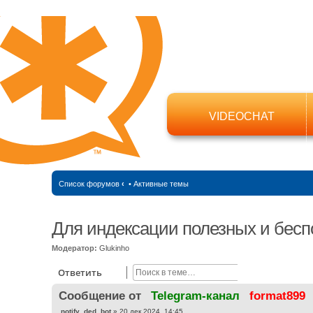
VIDEOCHAT
Список форумов
‹
•
Активные темы
Для индексации полезных и бесп
Модератор:
Glukinho
Поиск
Расширенный
Ответить
Cообщение от
Telegram-канал
format899
С
notify_ded_bot
»
20 дек 2024, 14:45