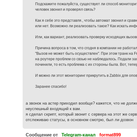
н
Подскажите пожалуйста, существует ли способ монитори
и
е
человек звонил и проверял связь?
Как я себе это представля., чтобы автомат звонил и срав
или нет. Возможно ли реализовать такое? Как искать ин
Или, как вариант, реализовать проверку исходящих вызов
Причина вопроса в том, что сгодня в компании не работа
"Вызов не может быть осуществлен". При этом транк на F
на роутере проблем со свзью не наблюдалось. Подали за
починили, то есть проблема с их стороны была. Вот, тепе
И можно ли этот мониторинг прикрутить в Zabbix для оп
Заранее спасибо!
а звонок на астер приходил вообще? кажется, что не долже
неуспешный входящий к вам.
я сделал скрипт, который звонит с сервера на этот же сер
отслеживаю статусы, в основном смотрю, был ли дозвон
Cообщение от
Telegram-канал
format899