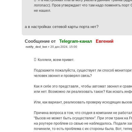
Я в настройках платы могу указать данные транка (адр
щ
е
логопасс). Пров утверждает что там надо поменять порт С
н
не нашел.
и
е
а в настройках сетевой карты порта нет?
Cообщение от
Telegram-канал
Евгений
С
notify_ded_bot
»
20 дек 2024, 15:00
о
о
б
Коллеги, всем привет.
щ
е
н
Подскажите пожалуйста, существует ли способ монитори
и
е
человек звонил и проверял связь?
Как я себе это представля., чтобы автомат звонил и срав
или нет. Возможно ли реализовать такое? Как искать ин
Или, как вариант, реализовать проверку исходящих вызов
Причина вопроса в том, что сгодня в компании не работа
"Вызов не может быть осуществлен". При этом транк на F
на роутере проблем со свзью не наблюдалось. Подали за
починили, то есть проблема с их стороны была. Вот, тепе