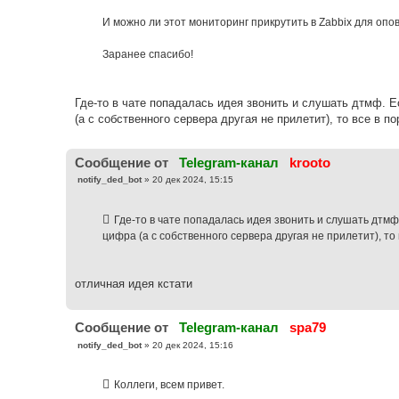
И можно ли этот мониторинг прикрутить в Zabbix для оп
Заранее спасибо!
Где-то в чате попадалась идея звонить и слушать дтмф. 
(а с собственного сервера другая не прилетит), то все в по
Cообщение от
Telegram-канал
krooto
С
notify_ded_bot
»
20 дек 2024, 15:15
о
о
б
Где-то в чате попадалась идея звонить и слушать дтмф
щ
е
цифра (а с собственного сервера другая не прилетит), то 
н
и
е
отличная идея кстати
Cообщение от
Telegram-канал
spa79
С
notify_ded_bot
»
20 дек 2024, 15:16
о
о
б
Коллеги, всем привет.
щ
е