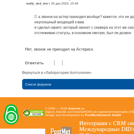
С
notify_ded_bot
»
20 дек 2024, 15:46
о
о
б
а звонок на астер приходил вообще? кажется, что не д
щ
е
неуспешный входящий к вам.
н
я сделал скрипт, который звонит с сервера на этот же се
и
е
отслеживаю статусы, в основном смотрю, был ли дозвон
Нет, звонок не приходил на Астериск.
Ответить
Вернуться в «Лаборатория болтологии»
Список форумов
© 2008 — 2026
Asterisk.ru
Digium, Asterisk and AsteriskNOW are registered trademarks of
D
Design and development by
PostMet-Netzwerk GmbH