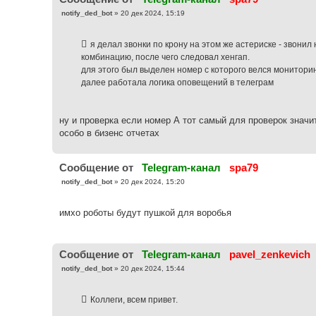
С
notify_ded_bot
»
20 дек 2024, 15:19
о
о
б
я делал звонки по крону на этом же астериске - звонил
щ
е
комбинацию, после чего следовал хенгап.
н
для этого был выделен номер с которого велся мониторин
и
е
далее работала логика оповещений в телеграм
ну и проверка если номер А тот самый для проверок значи
особо в бизенс отчетах
Cообщение от
Telegram-канал
spa79
С
notify_ded_bot
»
20 дек 2024, 15:20
о
о
б
имхо роботы будут пушкой для воробья
щ
е
н
и
е
Cообщение от
Telegram-канал
pavel_zenkevich
С
notify_ded_bot
»
20 дек 2024, 15:44
о
о
б
Коллеги, всем привет.
щ
е