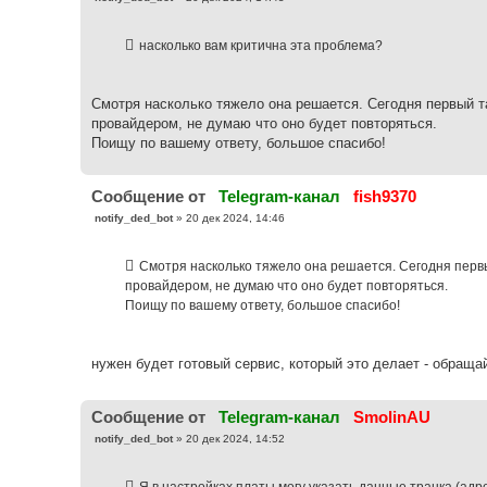
о
о
б
насколько вам критична эта проблема?
щ
е
н
и
е
Смотря насколько тяжело она решается. Сегодня первый та
провайдером, не думаю что оно будет повторяться.
Поищу по вашему ответу, большое спасибо!
Cообщение от
Telegram-канал
fish9370
С
notify_ded_bot
»
20 дек 2024, 14:46
о
о
б
Смотря насколько тяжело она решается. Сегодня первы
щ
е
провайдером, не думаю что оно будет повторяться.
н
Поищу по вашему ответу, большое спасибо!
и
е
нужен будет готовый сервис, который это делает - обраща
Cообщение от
Telegram-канал
SmolinAU
С
notify_ded_bot
»
20 дек 2024, 14:52
о
о
б