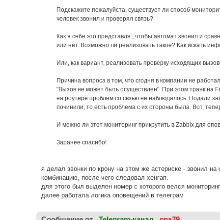
н
Подскажите пожалуйста, существует ли способ монитори
и
е
человек звонил и проверял связь?
Как я себе это представля., чтобы автомат звонил и срав
или нет. Возможно ли реализовать такое? Как искать ин
Или, как вариант, реализовать проверку исходящих вызов
Причина вопроса в том, что сгодня в компании не работа
"Вызов не может быть осуществлен". При этом транк на F
на роутере проблем со свзью не наблюдалось. Подали за
починили, то есть проблема с их стороны была. Вот, тепе
И можно ли этот мониторинг прикрутить в Zabbix для оп
Заранее спасибо!
я делал звонки по крону на этом же астериске - звонил н
комбинацию, после чего следовал хенгап.
для этого был выделен номер с которого велся мониторинг
далее работала логика оповещений в телеграм
Cообщение от
Telegram-канал
spa79