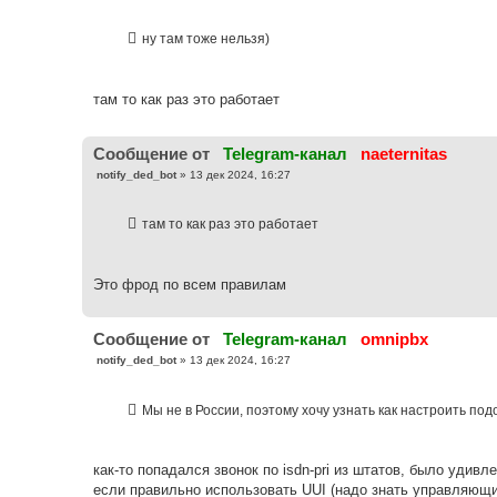
о
о
б
ну там тоже нельзя)
щ
е
н
и
е
там то как раз это работает
Cообщение от
Telegram-канал
naeternitas
С
notify_ded_bot
»
13 дек 2024, 16:27
о
о
б
там то как раз это работает
щ
е
н
и
е
Это фрод по всем правилам
Cообщение от
Telegram-канал
omnipbx
С
notify_ded_bot
»
13 дек 2024, 16:27
о
о
б
Мы не в России, поэтому хочу узнать как настроить по
щ
е
н
и
е
как-то попадался звонок по isdn-pri из штатов, было удив
если правильно использовать UUI (надо знать управляющи