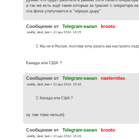
н
а так же есть ещё такие которые за транзит с оператора на
и
е
эта фича улитучается в "чёрную дыру"
Cообщение от
Telegram-канал
krooto
С
notify_ded_bot
»
13 дек 2024, 16:25
о
о
б
Мы не в России, поэтому хочу узнать как настроить по
щ
е
н
и
е
Канада или США ?
Cообщение от
Telegram-канал
naeternitas
С
notify_ded_bot
»
13 дек 2024, 16:26
о
о
б
Канада или США ?
щ
е
н
и
е
ну там тоже нельзя)
Cообщение от
Telegram-канал
krooto
С
notify_ded_bot
»
13 дек 2024, 16:26