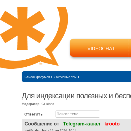
VIDEOCHAT
Список форумов
‹
•
Активные темы
Для индексации полезных и бесп
Модератор:
Glukinho
Поиск
Расширенный
Ответить
Cообщение от
Telegram-канал
krooto
С
notify_ded_bot
»
13 дек 2024, 16:14