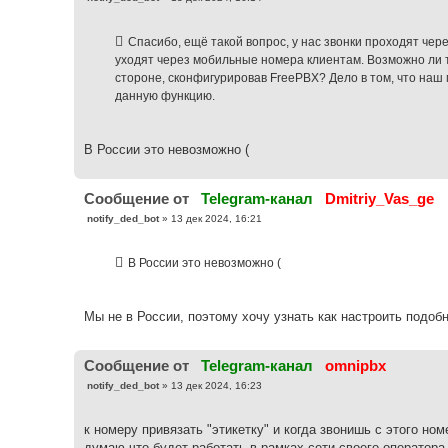
о
о
б
Спасибо, ещё такой вопрос, у нас звонки проходят чере
щ
е
уходят через мобильные номера клиентам. Возможно ли 
н
стороне, сконфигурировав FreePBX? Дело в том, что на
и
е
данную функцию.
В России это невозможно (
Cообщение от
Telegram-канал
Dmitriy_Vas_ge
С
notify_ded_bot
»
13 дек 2024, 16:21
о
о
б
В России это невозможно (
щ
е
н
и
е
Мы не в России, поэтому хочу узнать как настроить подоб
Cообщение от
Telegram-канал
omnipbx
С
notify_ded_bot
»
13 дек 2024, 16:23
о
о
б
к номеру привязать "этикетку" и когда звонишь с этого ном
щ
е
думаю что будет работать в рамках сети своего оператора