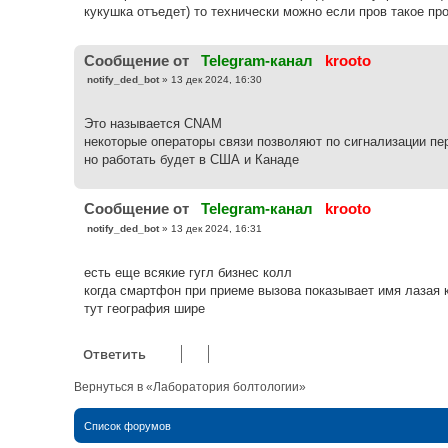
кукушка отъедет) то технически можно если пров такое пр
Cообщение от
Telegram-канал
krooto
С
notify_ded_bot
»
13 дек 2024, 16:30
о
о
б
Это называется CNAM
щ
е
некоторые операторы связи позволяют по сигнализации пе
н
но работать будет в США и Канаде
и
е
Cообщение от
Telegram-канал
krooto
С
notify_ded_bot
»
13 дек 2024, 16:31
о
о
б
есть еще всякие гугл бизнес колл
щ
е
когда смартфон при приеме вызова показывает имя лазая 
н
тут география шире
и
е
Ответить
Вернуться в «Лаборатория болтологии»
Список форумов