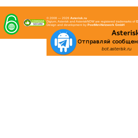
© 2008 — 2026
Asterisk.ru
Digium, Asterisk and AsteriskNOW are registered trademarks of
D
Design and development by
PostMet-Netzwerk GmbH