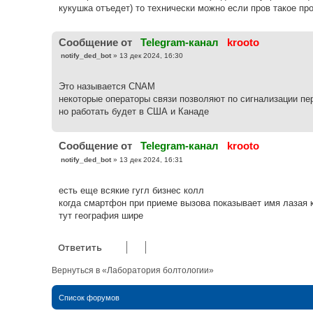
кукушка отъедет) то технически можно если пров такое пр
Cообщение от
Telegram-канал
krooto
С
notify_ded_bot
»
13 дек 2024, 16:30
о
о
б
Это называется CNAM
щ
е
некоторые операторы связи позволяют по сигнализации пе
н
но работать будет в США и Канаде
и
е
Cообщение от
Telegram-канал
krooto
С
notify_ded_bot
»
13 дек 2024, 16:31
о
о
б
есть еще всякие гугл бизнес колл
щ
е
когда смартфон при приеме вызова показывает имя лазая 
н
тут география шире
и
е
Ответить
Вернуться в «Лаборатория болтологии»
Список форумов