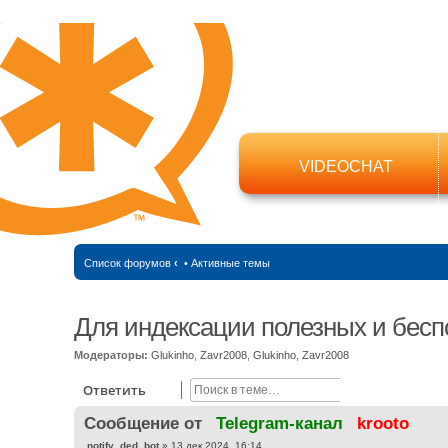
VIDEOCHAT
Список форумов
‹
•
Активные темы
Для индексации полезных и бесп
Модераторы:
Glukinho
,
Zavr2008
,
Glukinho
,
Zavr2008
Поиск
Расширенный
Ответить
Cообщение от
Telegram-канал
krooto
С
notify_ded_bot
»
13 дек 2024, 16:14