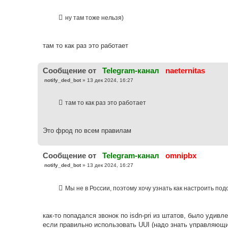
о
о
б
ну там тоже нельзя)
щ
е
н
и
е
там то как раз это работает
Cообщение от
Telegram-канал
naeternitas
С
notify_ded_bot
»
13 дек 2024, 16:27
о
о
б
там то как раз это работает
щ
е
н
и
е
Это фрод по всем правилам
Cообщение от
Telegram-канал
omnipbx
С
notify_ded_bot
»
13 дек 2024, 16:27
о
о
б
Мы не в России, поэтому хочу узнать как настроить по
щ
е
н
и
е
как-то попадался звонок по isdn-pri из штатов, было удив
если правильно использовать UUI (надо знать управляющи