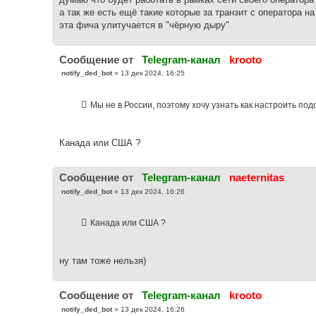
н
а так же есть ещё такие которые за транзит с оператора на
и
е
эта фича улитучается в "чёрную дыру"
Cообщение от
Telegram-канал
krooto
С
notify_ded_bot
»
13 дек 2024, 16:25
о
о
б
Мы не в России, поэтому хочу узнать как настроить по
щ
е
н
и
е
Канада или США ?
Cообщение от
Telegram-канал
naeternitas
С
notify_ded_bot
»
13 дек 2024, 16:26
о
о
б
Канада или США ?
щ
е
н
и
е
ну там тоже нельзя)
Cообщение от
Telegram-канал
krooto
С
notify_ded_bot
»
13 дек 2024, 16:26