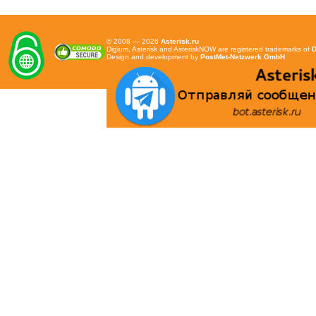
© 2008 — 2026
Asterisk.ru
Digium, Asterisk and AsteriskNOW are registered trademarks of
D
Design and development by
PostMet-Netzwerk GmbH