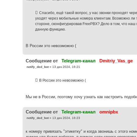
о
о
б
Спасибо, ещё такой вопрос, у нас звонки проходят чере
щ
е
уходят через мобильные номера клиентам. Возможно ли 
н
стороне, сконфигурировав FreePBX? Дело в том, что на
и
е
данную функцию.
В России это невозможно (
Cообщение от
Telegram-канал
Dmitriy_Vas_ge
С
notify_ded_bot
»
13 дек 2024, 16:21
о
о
б
В России это невозможно (
щ
е
н
и
е
Мы не в России, поэтому хочу узнать как настроить подоб
Cообщение от
Telegram-канал
omnipbx
С
notify_ded_bot
»
13 дек 2024, 16:23
о
о
б
к номеру привязать "этикетку" и когда звонишь с этого ном
щ
е
думаю что будет работать в рамках сети своего оператора