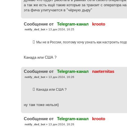
н
а так же есть ещё такие которые за транзит с оператора на
и
е
эта фича улитучается в "чёрную дыру"
Cообщение от
Telegram-канал
krooto
С
notify_ded_bot
»
13 дек 2024, 16:25
о
о
б
Мы не в России, поэтому хочу узнать как настроить по
щ
е
н
и
е
Канада или США ?
Cообщение от
Telegram-канал
naeternitas
С
notify_ded_bot
»
13 дек 2024, 16:26
о
о
б
Канада или США ?
щ
е
н
и
е
ну там тоже нельзя)
Cообщение от
Telegram-канал
krooto
С
notify_ded_bot
»
13 дек 2024, 16:26