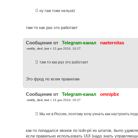
о
о
б
ну там тоже нельзя)
щ
е
н
и
е
там то как раз это работает
Cообщение от
Telegram-канал
naeternitas
С
notify_ded_bot
»
13 дек 2024, 16:27
о
о
б
там то как раз это работает
щ
е
н
и
е
Это фрод по всем правилам
Cообщение от
Telegram-канал
omnipbx
С
notify_ded_bot
»
13 дек 2024, 16:27
о
о
б
Мы не в России, поэтому хочу узнать как настроить по
щ
е
н
и
е
как-то попадался звонок по isdn-pri из штатов, было удив
если правильно использовать UUI (надо знать управляющи