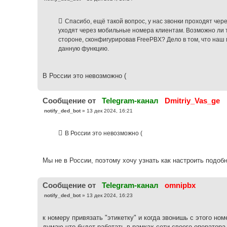
о
о
б
Спасибо, ещё такой вопрос, у нас звонки проходят чере
щ
е
уходят через мобильные номера клиентам. Возможно ли 
н
стороне, сконфигурировав FreePBX? Дело в том, что на
и
е
данную функцию.
В России это невозможно (
Cообщение от
Telegram-канал
Dmitriy_Vas_ge
С
notify_ded_bot
»
13 дек 2024, 16:21
о
о
б
В России это невозможно (
щ
е
н
и
е
Мы не в России, поэтому хочу узнать как настроить подоб
Cообщение от
Telegram-канал
omnipbx
С
notify_ded_bot
»
13 дек 2024, 16:23
о
о
б
к номеру привязать "этикетку" и когда звонишь с этого ном
щ
е
думаю что будет работать в рамках сети своего оператора