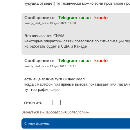
кукушка отъедет) то технически можно если пров такое пр
Cообщение от
Telegram-канал
krooto
С
notify_ded_bot
»
13 дек 2024, 16:30
о
о
б
Это называется CNAM
щ
е
некоторые операторы связи позволяют по сигнализации пе
н
но работать будет в США и Канаде
и
е
Cообщение от
Telegram-канал
krooto
С
notify_ded_bot
»
13 дек 2024, 16:31
о
о
б
есть еще всякие гугл бизнес колл
щ
е
когда смартфон при приеме вызова показывает имя лазая 
н
тут география шире
и
е
Ответить
Вернуться в «Лаборатория болтологии»
Список форумов