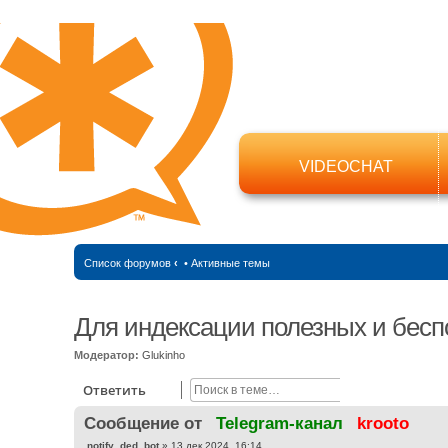
VIDEOCHAT
Список форумов
‹
•
Активные темы
Для индексации полезных и бесп
Модератор:
Glukinho
Поиск
Расширенный
Ответить
Cообщение от
Telegram-канал
krooto
С
notify_ded_bot
»
13 дек 2024, 16:14