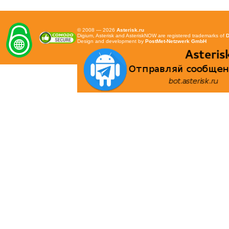
© 2008 — 2026
Asterisk.ru
Digium, Asterisk and AsteriskNOW are registered trademarks of
D
Design and development by
PostMet-Netzwerk GmbH