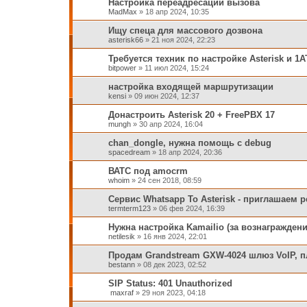
Настройка переадресации вызова
MadMax
»
18 апр 2024, 10:35
Ищу спеца для массового дозвона
asterisk66
»
21 ноя 2024, 22:23
Требуется техник по настройке Asterisk и 1
bitpower
»
11 июл 2024, 15:24
настройка входящей маршрутизации
kensi
»
09 июн 2024, 12:37
Донастроить Asterisk 20 + FreePBX 17
mungh
»
30 апр 2024, 16:04
chan_dongle, нужна помощь с debug
spacedream
»
18 апр 2024, 20:36
ВАТС под amocrm
whoim
»
24 сен 2018, 08:59
Сервис Whatsapp To Asterisk - приглашаем 
termterm123
»
06 фев 2024, 16:39
Нужна настройка Kamailio (за вознаграждени
netilesik
»
16 янв 2024, 22:01
Продам Grandstream GXW-4024 шлюз VoIP, п
bestann
»
08 дек 2023, 02:52
SIP Status: 401 Unauthorized
maxraf
»
29 ноя 2023, 04:18