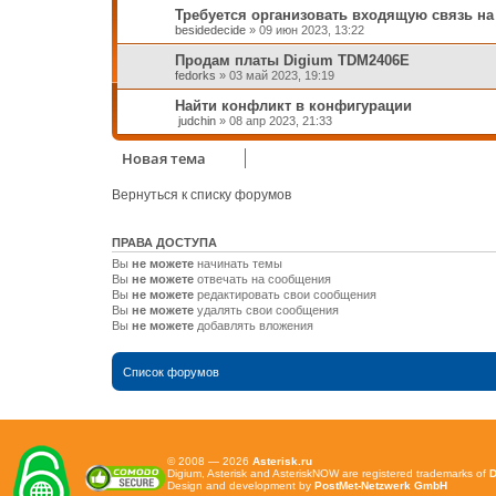
Требуется организовать входящую связь на 
besidedecide
»
09 июн 2023, 13:22
Продам платы Digium TDM2406E
fedorks
»
03 май 2023, 19:19
Найти конфликт в конфигурации
judchin
»
08 апр 2023, 21:33
Новая тема
Вернуться к списку форумов
ПРАВА ДОСТУПА
Вы
не можете
начинать темы
Вы
не можете
отвечать на сообщения
Вы
не можете
редактировать свои сообщения
Вы
не можете
удалять свои сообщения
Вы
не можете
добавлять вложения
Список форумов
© 2008 — 2026
Asterisk.ru
Digium, Asterisk and AsteriskNOW are registered trademarks of
D
Design and development by
PostMet-Netzwerk GmbH