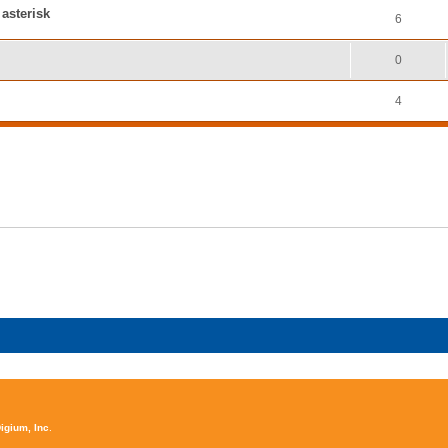
asterisk
6
0
4
igium, Inc
.