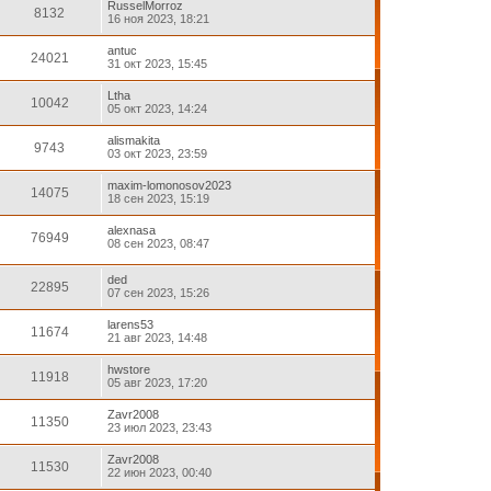
RusselMorroz
8132
16 ноя 2023, 18:21
antuc
24021
31 окт 2023, 15:45
Ltha
10042
05 окт 2023, 14:24
alismakita
9743
03 окт 2023, 23:59
maxim-lomonosov2023
14075
18 сен 2023, 15:19
alexnasa
76949
08 сен 2023, 08:47
ded
22895
07 сен 2023, 15:26
larens53
11674
21 авг 2023, 14:48
hwstore
11918
05 авг 2023, 17:20
Zavr2008
11350
23 июл 2023, 23:43
Zavr2008
11530
22 июн 2023, 00:40