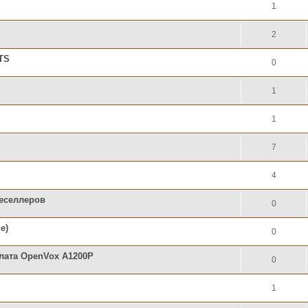
1
2
ATS
0
1
1
7
4
реселлеров
0
е)
0
лата OpenVox A1200P
0
1