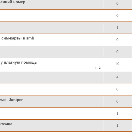
тренний номер
0
0
1
й сим-карты в smb
0
0
шу платную помощь
19
1
2
4
0
wei, Juniper
0
1
агазина
1