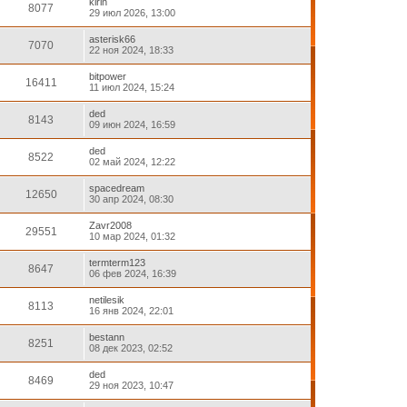
kirin
8077
29 июл 2026, 13:00
asterisk66
7070
22 ноя 2024, 18:33
bitpower
16411
11 июл 2024, 15:24
ded
8143
09 июн 2024, 16:59
ded
8522
02 май 2024, 12:22
spacedream
12650
30 апр 2024, 08:30
Zavr2008
29551
10 мар 2024, 01:32
termterm123
8647
06 фев 2024, 16:39
netilesik
8113
16 янв 2024, 22:01
bestann
8251
08 дек 2023, 02:52
ded
8469
29 ноя 2023, 10:47