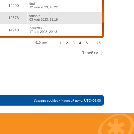
ded
14590
12 июн 2023, 16:22
fedorks
12676
03 май 2023, 19:19
Zavr2008
14940
17 апр 2023, 20:43
1
2
3
4
5
25
Страница
1
из
25
След.
610 тем
…
Перейти
Удалить cookies
• Часовой пояс:
UTC+03:00