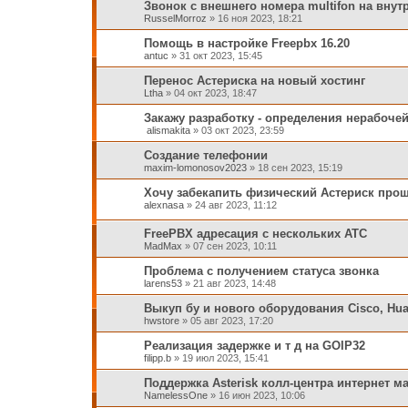
Звонок с внешнего номера multifon на вну
RusselMorroz
»
16 ноя 2023, 18:21
Помощь в настройке Freepbx 16.20
antuc
»
31 окт 2023, 15:45
Перенос Астериска на новый хостинг
Ltha
»
04 окт 2023, 18:47
Закажу разработку - определения нерабоче
alismakita
»
03 окт 2023, 23:59
Создание телефонии
maxim-lomonosov2023
»
18 сен 2023, 15:19
Хочу забекапить физический Астериск про
alexnasa
»
24 авг 2023, 11:12
FreePBX адресация с нескольких АТС
MadMax
»
07 сен 2023, 10:11
Проблема с получением статуса звонка
larens53
»
21 авг 2023, 14:48
Выкуп бу и нового оборудования Cisco, Hua
hwstore
»
05 авг 2023, 17:20
Реализация задержке и т д на GOIP32
filipp.b
»
19 июл 2023, 15:41
Поддержка Asterisk колл-центра интернет м
NamelessOne
»
16 июн 2023, 10:06