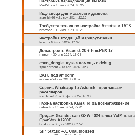
Настройка переадресации вызова
MadMax
»
18 апр 2024, 10:35
Ищу спеца для массового дозвона
asterisk66
»
21 ноя 2024, 22:23
Требуется техник по настройке Asterisk и 1ATS
bitpower
»
11 июл 2024, 15:24
настройка входящей маршрутизации
kensi
»
09 июн 2024, 12:37
Донастроить Asterisk 20 + FreePBX 17
mungh
»
30 апр 2024, 16:04
chan_dongle, нужна помощь с debug
spacedream
»
18 апр 2024, 20:36
ВАТС под amocrm
whoim
»
24 сен 2018, 08:59
Сервис Whatsapp To Asterisk - приглашаем
реселлеров
termterm123
»
06 фев 2024, 16:39
Нужна настройка Kamailio (за вознаграждение)
netilesik
»
16 янв 2024, 22:01
Продам Grandstream GXW-4024 шлюз VoIP, плата
OpenVox A1200P
bestann
»
08 дек 2023, 02:52
SIP Status: 401 Unauthorized