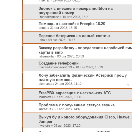
maxraf
»
29 ноя 2023, 04:18
Звонок с внешнего номера multifon на
внутренний номер
RusselMorroz
»
16 ноя 2023, 18:21
Помощь в настройке Freepbx 16.20
antuc
»
31 окт 2023, 15:45
Перенос Астериска на новый хостинг
Ltha
»
04 окт 2023, 18:47
Закажу разработку - определения нерабочей сим
карты в smb
alismakita
»
03 окт 2023, 23:59
Создание телефонии
maxim-lomonosov2023
»
18 сен 2023, 15:19
Хочу забекапить физический Астериск прошу
платную помощь
alexnasa
»
24 авг 2023, 11:12
1
FreePBX адресация с нескольких АТС
MadMax
»
07 сен 2023, 10:11
Проблема с получением статуса звонка
larens53
»
21 авг 2023, 14:48
Выкуп бу и нового оборудования Cisco, Huawei,
Juniper
hwstore
»
05 авг 2023, 17:20