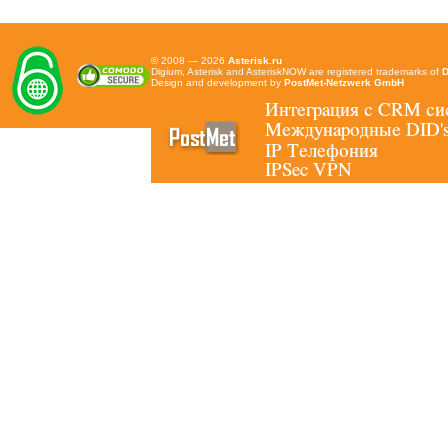
© 2008 — 2026
Asterisk.ru
Digium, Asterisk and AsteriskNOW are registered trademarks of
D
Design and development by
PostMet-Netzwerk GmbH