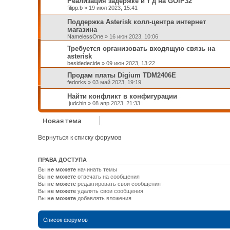
Реализация задержке и т д на GOIP32
filipp.b
»
19 июл 2023, 15:41
Поддержка Asterisk колл-центра интернет
магазина
NamelessOne
»
16 июн 2023, 10:06
Требуется организовать входящую связь на
asterisk
besidedecide
»
09 июн 2023, 13:22
Продам платы Digium TDM2406E
fedorks
»
03 май 2023, 19:19
Найти конфликт в конфигурации
judchin
»
08 апр 2023, 21:33
Новая тема
Вернуться к списку форумов
ПРАВА ДОСТУПА
Вы
не можете
начинать темы
Вы
не можете
отвечать на сообщения
Вы
не можете
редактировать свои сообщения
Вы
не можете
удалять свои сообщения
Вы
не можете
добавлять вложения
Список форумов