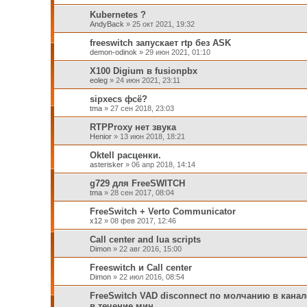
Kubernetes ?
AndyBack
»
25 окт 2021, 19:32
freeswitch запускает rtp без ASK
demon-odinok
»
29 июн 2021, 01:10
X100 Digium в fusionpbx
eoleg
»
24 июн 2021, 23:11
sipxecs фсё?
tma
»
27 сен 2018, 23:03
RTPProxy нет звука
Henior
»
13 июн 2018, 18:21
Oktell расценки.
asterisker
»
06 апр 2018, 14:14
g729 для FreeSWITCH
tma
»
28 сен 2017, 08:04
FreeSwitch + Verto Communicator
x12
»
08 фев 2017, 12:46
Call center and lua scripts
Dimon
»
22 авг 2016, 15:00
Freeswitch и Call center
Dimon
»
22 июл 2016, 08:54
FreeSwitch VAD disconnect по молчанию в канал
в течение мин