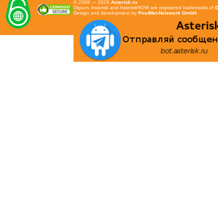
© 2008 — 2026
Asterisk.ru
Digium, Asterisk and AsteriskNOW are registered trademarks of
D
Design and development by
PostMet-Netzwerk GmbH