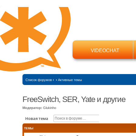
VIDEOCHAT
Список форумов
‹
•
Активные темы
FreeSwitch, SER, Yate и другие
Модератор:
Glukinho
Поиск
Расширенный п
Новая тема
ТЕМЫ