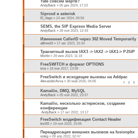
Yate совсем мертв?
AndyBack
»
05 дек 2024, 17:23
Siproxd и asterisk
El_Vago
»
14 авг 2024, 09:56
SEMS, the SIP Express Media Server
AndyBack
»
28 ноя 2023, 12:43
Изменение CallerID через 302 Moved Temporarily
alifreed3
»
17 авг 2023, 15:34
Транзитный вызов IAX3 -> IAX2 -> IAX1-> PJSIP
Morfei
»
29 июн 2023, 11:18
FreeSWITCH и формат OPTIONS
tma
»
18 янв 2017, 13:08
FreeSwitch и исходящие вызовы на Addpac
AlexanderAvva
»
30 май 2016, 04:05
1
2
3
Kamailio, DMQ, MySQL
AndyBack
»
05 ноя 2022, 23:57
Kamailio, несколько астерисков, создание
конференции
AndyBack
»
17 окт 2022, 13:17
FreeSwitch модификация Contact Header
lext55
»
19 ноя 2020, 19:06
Переадресация внешних вызовов на fusionpbx
eoleg
»
09 апр 2022, 02:47