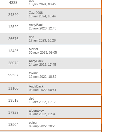
ded
4228
10 дек 2024, 00:45
Zavr2008
24320
16 авг 2024, 18:44
AndyBack
12529
28 ноя 2023, 12:43
ded
26676
17 авг 2023, 16:28
Morfei
13436
30 июн 2023, 09:05
AndyBack
28073
24 дек 2022, 17:45
foxmir
99537
12 ноя 2022, 18:52
AndyBack
11100
06 ноя 2022, 00:41
ded
13518
18 окт 2022, 12:17
a.bunakov
17323
05 авг 2022, 11:34
eoleg
13504
09 апр 2022, 20:23