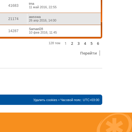
tma
41683
11 май 2016, 22:55
awsswa
21174
26 апр 2016, 14:00
Samael28
14287
10 фев 2016, 11:45
1
2
3
4
5
6
След.
128 тем
Перейти
Удалить cookies
• Часовой пояс:
UTC+03:00