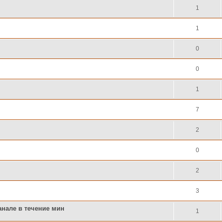
1
1
0
0
1
7
2
0
2
3
анале в течение мин
1