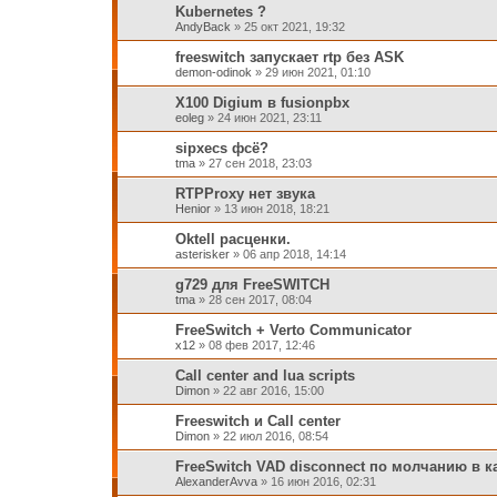
Kubernetes ?
AndyBack
»
25 окт 2021, 19:32
freeswitch запускает rtp без ASK
demon-odinok
»
29 июн 2021, 01:10
X100 Digium в fusionpbx
eoleg
»
24 июн 2021, 23:11
sipxecs фсё?
tma
»
27 сен 2018, 23:03
RTPProxy нет звука
Henior
»
13 июн 2018, 18:21
Oktell расценки.
asterisker
»
06 апр 2018, 14:14
g729 для FreeSWITCH
tma
»
28 сен 2017, 08:04
FreeSwitch + Verto Communicator
x12
»
08 фев 2017, 12:46
Call center and lua scripts
Dimon
»
22 авг 2016, 15:00
Freeswitch и Call center
Dimon
»
22 июл 2016, 08:54
FreeSwitch VAD disconnect по молчанию в к
AlexanderAvva
»
16 июн 2016, 02:31