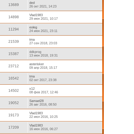
ded
13689
26 окт 2021, 14:23
Vlad1983
14898
29 июн 2021, 10:17
eoleg
11294
24 июн 2021, 23:11
tma
21539
27 сен 2018, 23:03
ddkprog
15387
13 июн 2018, 19:31
asterisker
23712
09 апр 2018, 15:17
tma
16542
02 окт 2017, 23:38
x12
14502
08 фев 2017, 12:46
Samael28
19052
26 авг 2016, 08:50
Vlad1983
19173
22 июл 2016, 10:25
Vlad1983
17209
16 июн 2016, 06:27