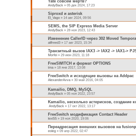
Yate совсем мертв?
AndyBack
»
05 дек 2024, 17:23
Siproxd и asterisk
El_Vago
»
14 авг 2024, 09:56
SEMS, the SIP Express Media Server
AndyBack
»
28 ноя 2023, 12:43
Изменение CallerID через 302 Moved Tempora
alifreed3
»
17 авг 2023, 15:34
Транзитный вызов IAX3 -> IAX2 -> IAX1-> PJ
Morfei
»
29 июн 2023, 11:18
FreeSWITCH и формат OPTIONS
tma
»
18 янв 2017, 13:08
FreeSwitch и исходящие вызовы на Addpac
AlexanderAvva
»
30 май 2016, 04:05
Kamailio, DMQ, MySQL
AndyBack
»
05 ноя 2022, 23:57
Kamailio, несколько астерисков, создание 
AndyBack
»
17 окт 2022, 13:17
FreeSwitch модификация Contact Header
lext55
»
19 ноя 2020, 19:06
Переадресация внешних вызовов на fusion
eoleg
»
09 апр 2022, 02:47