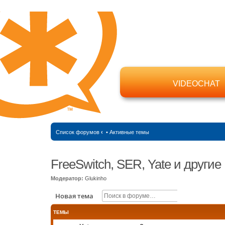
VIDEOCHAT
Список форумов
‹
•
Активные темы
FreeSwitch, SER, Yate и другие
Модератор:
Glukinho
Поиск
Расширенн
Новая тема
ТЕМЫ