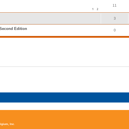
11
1
2
3
Second Edition
0
igium, Inc
.