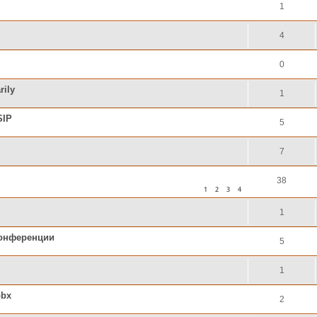
1
4
0
rily
1
SIP
5
7
38
1
2
3
4
1
конференции
5
1
pbx
2