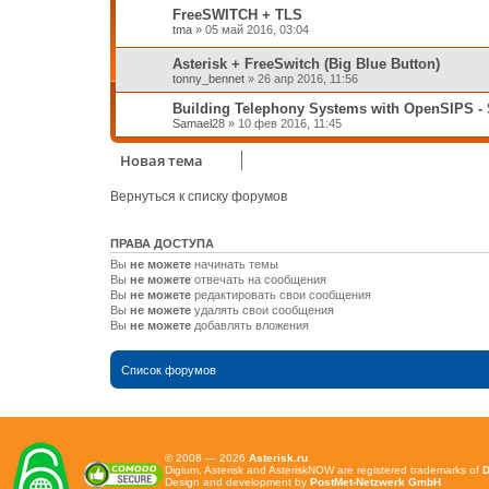
FreeSWITCH + TLS
tma
»
05 май 2016, 03:04
Asterisk + FreeSwitch (Big Blue Button)
tonny_bennet
»
26 апр 2016, 11:56
Building Telephony Systems with OpenSIPS - 
Samael28
»
10 фев 2016, 11:45
Новая тема
Вернуться к списку форумов
ПРАВА ДОСТУПА
Вы
не можете
начинать темы
Вы
не можете
отвечать на сообщения
Вы
не можете
редактировать свои сообщения
Вы
не можете
удалять свои сообщения
Вы
не можете
добавлять вложения
Список форумов
© 2008 — 2026
Asterisk.ru
Digium, Asterisk and AsteriskNOW are registered trademarks of
D
Design and development by
PostMet-Netzwerk GmbH