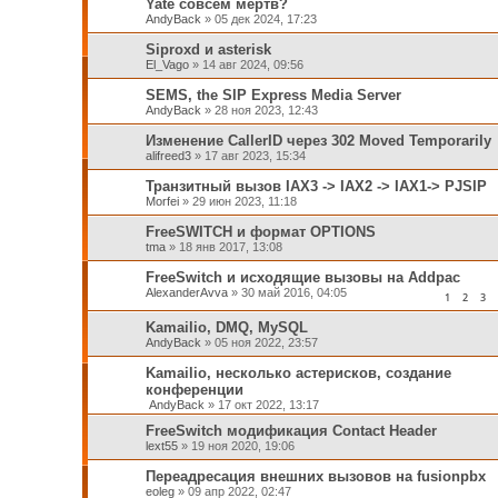
Yate совсем мертв?
AndyBack
»
05 дек 2024, 17:23
Siproxd и asterisk
El_Vago
»
14 авг 2024, 09:56
SEMS, the SIP Express Media Server
AndyBack
»
28 ноя 2023, 12:43
Изменение CallerID через 302 Moved Temporarily
alifreed3
»
17 авг 2023, 15:34
Транзитный вызов IAX3 -> IAX2 -> IAX1-> PJSIP
Morfei
»
29 июн 2023, 11:18
FreeSWITCH и формат OPTIONS
tma
»
18 янв 2017, 13:08
FreeSwitch и исходящие вызовы на Addpac
AlexanderAvva
»
30 май 2016, 04:05
1
2
3
Kamailio, DMQ, MySQL
AndyBack
»
05 ноя 2022, 23:57
Kamailio, несколько астерисков, создание
конференции
AndyBack
»
17 окт 2022, 13:17
FreeSwitch модификация Contact Header
lext55
»
19 ноя 2020, 19:06
Переадресация внешних вызовов на fusionpbx
eoleg
»
09 апр 2022, 02:47