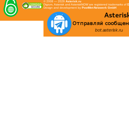
© 2008 — 2026
Asterisk.ru
Digium, Asterisk and AsteriskNOW are registered trademarks of
D
Design and development by
PostMet-Netzwerk GmbH