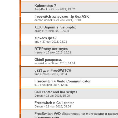
Kubernetes ?
AndyBack
»
25 окт 2021, 19:32
freeswitch запускает rtp без ASK
demon-odinok
»
29 июн 2021, 01:10
X100 Digium в fusionpbx
eoleg
»
24 июн 2021, 23:11
sipxecs фсё?
tma
»
27 сен 2018, 23:03
RTPProxy нет звука
Henior
»
13 июн 2018, 18:21
Oktell расценки.
asterisker
»
06 апр 2018, 14:14
g729 для FreeSWITCH
tma
»
28 сен 2017, 08:04
FreeSwitch + Verto Communicator
x12
»
08 фев 2017, 12:46
Call center and lua scripts
Dimon
»
22 авг 2016, 15:00
Freeswitch и Call center
Dimon
»
22 июл 2016, 08:54
FreeSwitch VAD disconnect по молчанию в канал
в течение мин