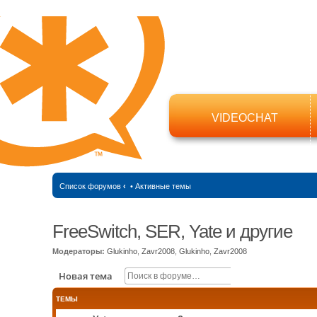
VIDEOCHAT
Список форумов
‹
•
Активные темы
FreeSwitch, SER, Yate и другие
Модераторы:
Glukinho
,
Zavr2008
,
Glukinho
,
Zavr2008
Поиск
Расширенный п
Новая тема
ТЕМЫ