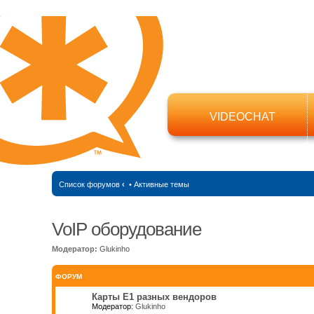
VIDEOCHAT
Список форумов
‹
•
Активные темы
VoIP оборудование
Модератор:
Glukinho
ФОРУМ
Карты Е1 разных вендоров
Модератор:
Glukinho