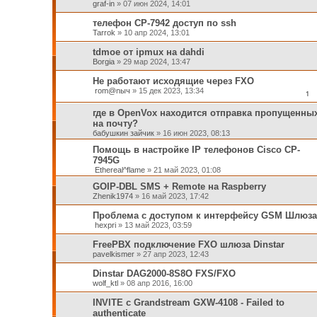
graf-in
»
07 июн 2024, 14:01
телефон CP-7942 доступ по ssh
Tarrok
»
10 апр 2024, 13:01
tdmoe от ipmux на dahdi
Borgia
»
29 мар 2024, 13:47
Не работают исходящие через FXO
rom@nыч
»
15 дек 2023, 13:34
1
где в OpenVox находится отправка пропущенны
на почту?
бабушкин зайчик
»
16 июн 2023, 08:13
Помощь в настройке IP телефонов Cisco CP-
7945G
Ethereal^flame
»
21 май 2023, 01:08
GOIP-DBL SMS + Remote на Raspberry
Zhenik1974
»
16 май 2023, 17:42
Проблема с доступом к интерфейсу GSM Шлюза
hexpri
»
13 май 2023, 03:59
FreePBX подключение FXO шлюза Dinstar
pavelkismer
»
27 апр 2023, 12:43
Dinstar DAG2000-8S8O FXS/FXO
wolf_ktl
»
08 апр 2016, 16:00
INVITE с Grandstream GXW-4108 - Failed to
authenticate