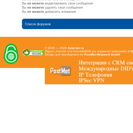
Вы
не можете
редактировать свои сообщения
Вы
не можете
удалять свои сообщения
Вы
не можете
добавлять вложения
Список форумов
© 2008 — 2026
Asterisk.ru
Digium, Asterisk and AsteriskNOW are registered trademarks of
D
Design and development by
PostMet-Netzwerk GmbH