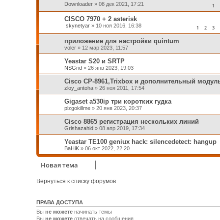
Downloader
»
08 дек 2021, 17:21
1
CISCO 7970 + 2 asterisk
skynetyar
»
10 ноя 2016, 16:38
1
2
3
приложение для настройки quintum
voler
»
12 мар 2023, 11:57
Yeastar S20 и SRTP
NSGrid
»
26 янв 2023, 19:03
Cisco CP-8961,Trixbox и дополнительный модул
zloy_antoha
»
26 ноя 2011, 17:54
Gigaset a530ip три коротких гудка
plzgokillme
»
20 янв 2023, 20:37
Cisco 8865 регистрация нескольких линий
Grishazahid
»
08 апр 2019, 17:34
Yeastar TE100 geniux hack: silencedetect: hangup
BaHiK
»
06 окт 2022, 22:20
Новая тема
Вернуться к списку форумов
ПРАВА ДОСТУПА
Вы
не можете
начинать темы
Вы
не можете
отвечать на сообщения