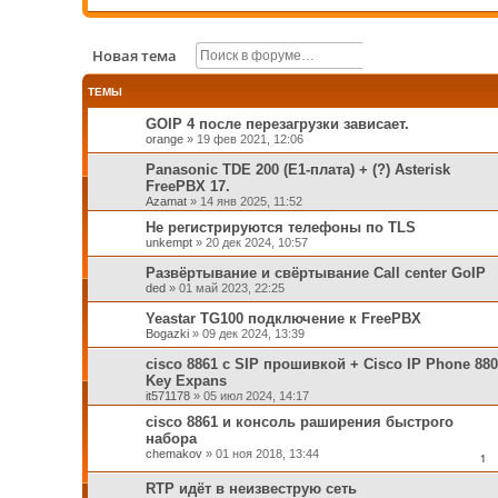
Поиск
Расширенный п
Новая тема
ТЕМЫ
GOIP 4 после перезагрузки зависает.
orange
»
19 фев 2021, 12:06
Panasonic TDE 200 (E1-плата) + (?) Asterisk
FreePBX 17.
Azamat
»
14 янв 2025, 11:52
Не регистрируются телефоны по TLS
unkempt
»
20 дек 2024, 10:57
Развёртывание и свёртывание Call center GoIP
ded
»
01 май 2023, 22:25
Yeastar TG100 подключение к FreePBX
Bogazki
»
09 дек 2024, 13:39
cisco 8861 с SIP прошивкой + Cisco IP Phone 880
Key Expans
it571178
»
05 июл 2024, 14:17
cisco 8861 и консоль раширения быстрого
набора
chemakov
»
01 ноя 2018, 13:44
1
RTP идёт в неизвеструю сеть