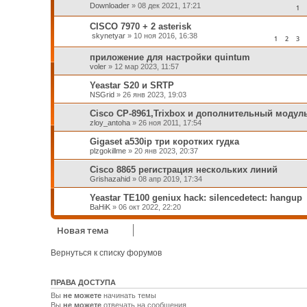
Downloader
»
08 дек 2021, 17:21
1
CISCO 7970 + 2 asterisk
skynetyar
»
10 ноя 2016, 16:38
1
2
3
приложение для настройки quintum
voler
»
12 мар 2023, 11:57
Yeastar S20 и SRTP
NSGrid
»
26 янв 2023, 19:03
Cisco CP-8961,Trixbox и дополнительный модул
zloy_antoha
»
26 ноя 2011, 17:54
Gigaset a530ip три коротких гудка
plzgokillme
»
20 янв 2023, 20:37
Cisco 8865 регистрация нескольких линий
Grishazahid
»
08 апр 2019, 17:34
Yeastar TE100 geniux hack: silencedetect: hangup
BaHiK
»
06 окт 2022, 22:20
Новая тема
Вернуться к списку форумов
ПРАВА ДОСТУПА
Вы
не можете
начинать темы
Вы
не можете
отвечать на сообщения