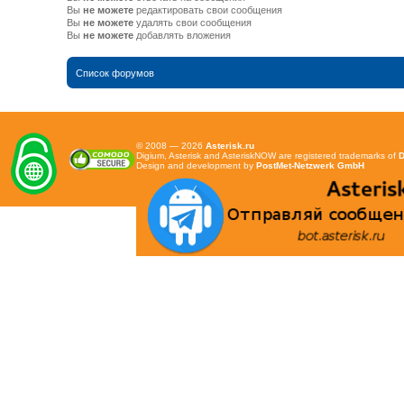
Вы
не можете
редактировать свои сообщения
Вы
не можете
удалять свои сообщения
Вы
не можете
добавлять вложения
Список форумов
© 2008 — 2026
Asterisk.ru
Digium, Asterisk and AsteriskNOW are registered trademarks of
D
Design and development by
PostMet-Netzwerk GmbH