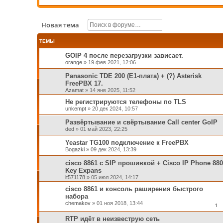
Поиск
Расширенный п
Новая тема
ТЕМЫ
GOIP 4 после перезагрузки зависает.
orange
»
19 фев 2021, 12:06
Panasonic TDE 200 (E1-плата) + (?) Asterisk
FreePBX 17.
Azamat
»
14 янв 2025, 11:52
Не регистрируются телефоны по TLS
unkempt
»
20 дек 2024, 10:57
Развёртывание и свёртывание Call center GoIP
ded
»
01 май 2023, 22:25
Yeastar TG100 подключение к FreePBX
Bogazki
»
09 дек 2024, 13:39
cisco 8861 с SIP прошивкой + Cisco IP Phone 880
Key Expans
it571178
»
05 июл 2024, 14:17
cisco 8861 и консоль раширения быстрого
набора
chemakov
»
01 ноя 2018, 13:44
1
RTP идёт в неизвеструю сеть