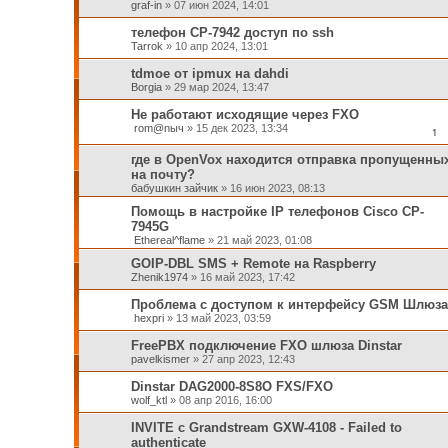
graf-in
»
07 июн 2024, 14:01
телефон CP-7942 доступ по ssh
Tarrok
»
10 апр 2024, 13:01
tdmoe от ipmux на dahdi
Borgia
»
29 мар 2024, 13:47
Не работают исходящие через FXO
rom@nыч
»
15 дек 2023, 13:34
1
где в OpenVox находится отправка пропущенны
на почту?
бабушкин зайчик
»
16 июн 2023, 08:13
Помощь в настройке IP телефонов Cisco CP-
7945G
Ethereal^flame
»
21 май 2023, 01:08
GOIP-DBL SMS + Remote на Raspberry
Zhenik1974
»
16 май 2023, 17:42
Проблема с доступом к интерфейсу GSM Шлюза
hexpri
»
13 май 2023, 03:59
FreePBX подключение FXO шлюза Dinstar
pavelkismer
»
27 апр 2023, 12:43
Dinstar DAG2000-8S8O FXS/FXO
wolf_ktl
»
08 апр 2016, 16:00
INVITE с Grandstream GXW-4108 - Failed to
authenticate