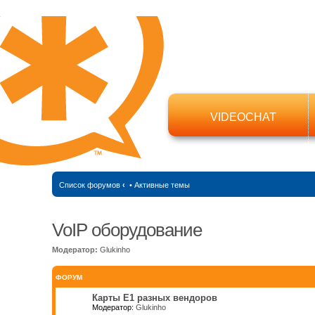
VIDEOCHAT
Список форумов
‹
•
Активные темы
VoIP оборудование
Модератор:
Glukinho
ФОРУМ
Карты Е1 разных вендоров
Модератор:
Glukinho