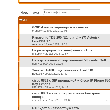
Поиск
Расширенный п
Новая тема
ТЕМЫ
GOIP 4 после перезагрузки зависает.
orange
»
19 фев 2021, 12:06
Panasonic TDE 200 (E1-плата) + (?) Asterisk
FreePBX 17.
Azamat
»
14 янв 2025, 11:52
Не регистрируются телефоны по TLS
unkempt
»
20 дек 2024, 10:57
Развёртывание и свёртывание Call center GoIP
ded
»
01 май 2023, 22:25
Yeastar TG100 подключение к FreePBX
Bogazki
»
09 дек 2024, 13:39
cisco 8861 с SIP прошивкой + Cisco IP Phone 880
Key Expans
it571178
»
05 июл 2024, 14:17
cisco 8861 и консоль раширения быстрого
набора
chemakov
»
01 ноя 2018, 13:44
1
RTP идёт в неизвеструю сеть