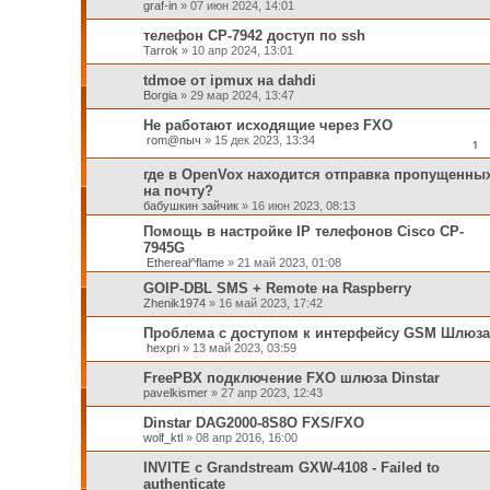
graf-in
»
07 июн 2024, 14:01
телефон CP-7942 доступ по ssh
Tarrok
»
10 апр 2024, 13:01
tdmoe от ipmux на dahdi
Borgia
»
29 мар 2024, 13:47
Не работают исходящие через FXO
rom@nыч
»
15 дек 2023, 13:34
1
где в OpenVox находится отправка пропущенны
на почту?
бабушкин зайчик
»
16 июн 2023, 08:13
Помощь в настройке IP телефонов Cisco CP-
7945G
Ethereal^flame
»
21 май 2023, 01:08
GOIP-DBL SMS + Remote на Raspberry
Zhenik1974
»
16 май 2023, 17:42
Проблема с доступом к интерфейсу GSM Шлюза
hexpri
»
13 май 2023, 03:59
FreePBX подключение FXO шлюза Dinstar
pavelkismer
»
27 апр 2023, 12:43
Dinstar DAG2000-8S8O FXS/FXO
wolf_ktl
»
08 апр 2016, 16:00
INVITE с Grandstream GXW-4108 - Failed to
authenticate