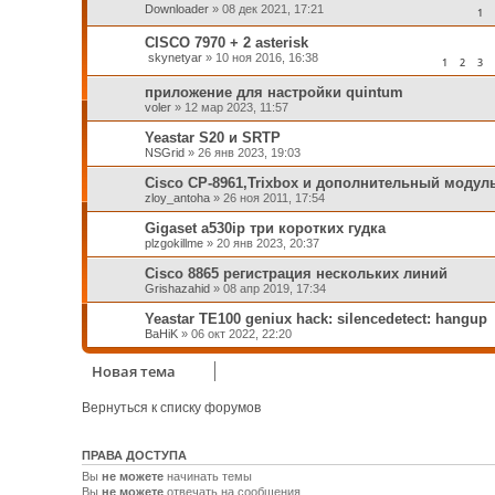
Downloader
»
08 дек 2021, 17:21
1
CISCO 7970 + 2 asterisk
skynetyar
»
10 ноя 2016, 16:38
1
2
3
приложение для настройки quintum
voler
»
12 мар 2023, 11:57
Yeastar S20 и SRTP
NSGrid
»
26 янв 2023, 19:03
Cisco CP-8961,Trixbox и дополнительный модул
zloy_antoha
»
26 ноя 2011, 17:54
Gigaset a530ip три коротких гудка
plzgokillme
»
20 янв 2023, 20:37
Cisco 8865 регистрация нескольких линий
Grishazahid
»
08 апр 2019, 17:34
Yeastar TE100 geniux hack: silencedetect: hangup
BaHiK
»
06 окт 2022, 22:20
Новая тема
Вернуться к списку форумов
ПРАВА ДОСТУПА
Вы
не можете
начинать темы
Вы
не можете
отвечать на сообщения