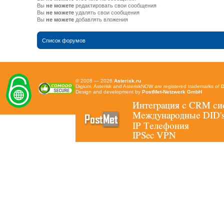
Вы
не можете
редактировать свои сообщения
Вы
не можете
удалять свои сообщения
Вы
не можете
добавлять вложения
Список форумов
© 2008 — 2026
Asterisk.ru
Digium, Asterisk and AsteriskNOW are registered trademarks of
D
Design and development by
PostMet-Netzwerk GmbH