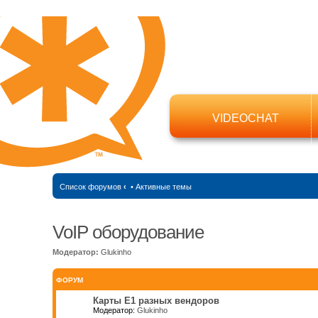
VIDEOCHAT
Список форумов
‹
•
Активные темы
VoIP оборудование
Модератор:
Glukinho
ФОРУМ
Карты Е1 разных вендоров
Модератор:
Glukinho