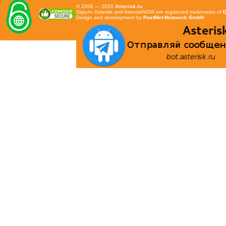
© 2008 — 2026
Asterisk.ru
Digium, Asterisk and AsteriskNOW are registered trademarks of
D
Design and development by
PostMet-Netzwerk GmbH