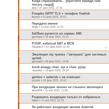
Когда спрашиваете... [прочтите прежде чем
писать сюда]]
ded
»
27 июл 2015, 17:15
Freepbx SRTP TLS + телефон Yealink
Kornur
»
21 фев 2025, 15:53
Передача имени
Andy
»
22 янв 2025, 11:10
fail2ban ругается на сервис AMI
gurmand
»
16 фев 2025, 15:12
PJSIP, избитый NAT и MCN
Петров Р
»
07 фев 2025, 21:42
1
Эмуляция sip транка -"заглушка" для тестовых
целей.
gurmand
»
08 фев 2025, 14:56
trunk между chan_sip и chan_pjsip
bezerke
»
10 фев 2025, 16:28
gentoo + asterisk = не отвечает
uzzzer
»
06 фев 2025, 18:41
При входящем звонке не слышно звонящего
timur644
»
31 янв 2025, 13:09
Разрешить входящие только от избранных
intker
»
11 ноя 2015, 16:19
Не работают входящие звоник Asterisk