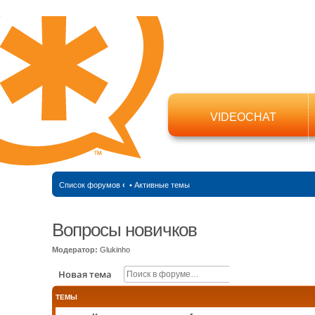
VIDEOCHAT
Список форумов
‹
•
Активные темы
Вопросы новичков
Модератор:
Glukinho
Поиск
Расширенный п
Новая тема
ТЕМЫ