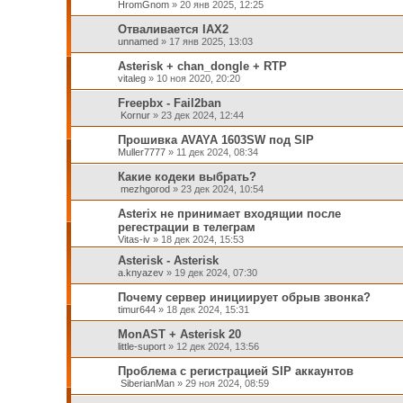
HromGnom
»
20 янв 2025, 12:25
Отваливается IAX2
unnamed
»
17 янв 2025, 13:03
Asterisk + chan_dongle + RTP
vitaleg
»
10 ноя 2020, 20:20
Freepbx - Fail2ban
Kornur
»
23 дек 2024, 12:44
Прошивка AVAYA 1603SW под SIP
Muller7777
»
11 дек 2024, 08:34
Какие кодеки выбрать?
mezhgorod
»
23 дек 2024, 10:54
Asterix не принимает входящии после
регестрации в телеграм
Vitas-iv
»
18 дек 2024, 15:53
Asterisk - Asterisk
a.knyazev
»
19 дек 2024, 07:30
Почему сервер инициирует обрыв звонка?
timur644
»
18 дек 2024, 15:31
MonAST + Asterisk 20
little-suport
»
12 дек 2024, 13:56
Проблема с регистрацией SIP аккаунтов
SiberianMan
»
29 ноя 2024, 08:59