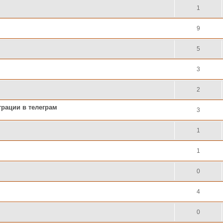
1
9
5
3
2
трации в телеграм
3
1
1
0
4
0