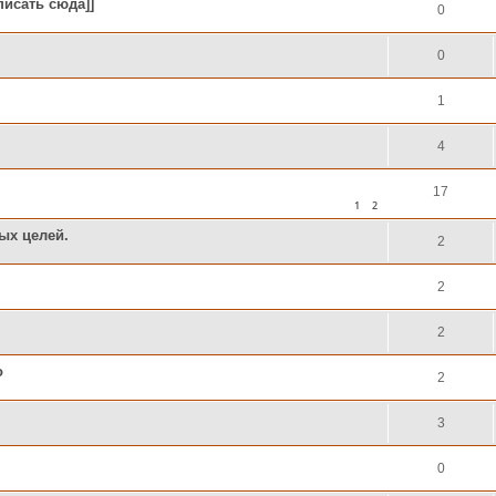
писать сюда]]
0
0
1
4
17
1
2
ых целей.
2
2
2
о
2
3
0