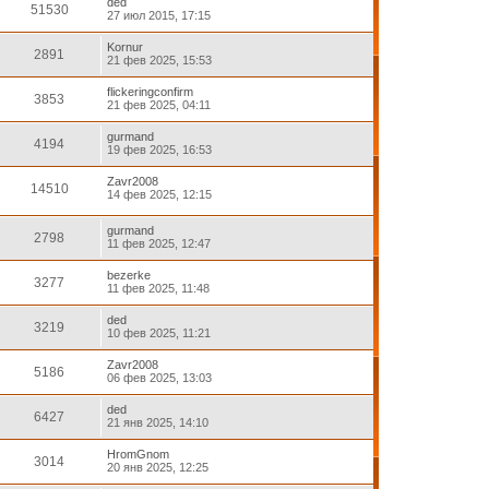
ded
51530
27 июл 2015, 17:15
Kornur
2891
21 фев 2025, 15:53
flickeringconfirm
3853
21 фев 2025, 04:11
gurmand
4194
19 фев 2025, 16:53
Zavr2008
14510
14 фев 2025, 12:15
gurmand
2798
11 фев 2025, 12:47
bezerke
3277
11 фев 2025, 11:48
ded
3219
10 фев 2025, 11:21
Zavr2008
5186
06 фев 2025, 13:03
ded
6427
21 янв 2025, 14:10
HromGnom
3014
20 янв 2025, 12:25