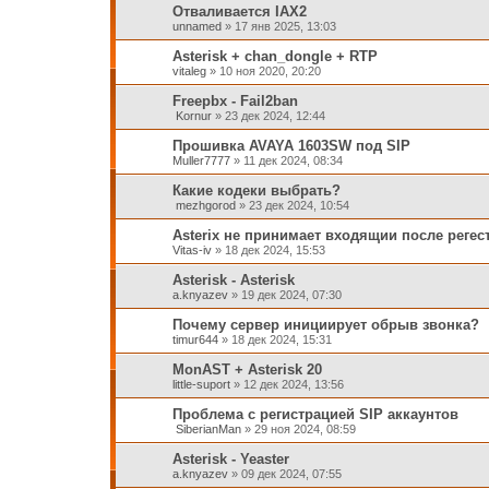
Отваливается IAX2
unnamed
»
17 янв 2025, 13:03
Asterisk + chan_dongle + RTP
vitaleg
»
10 ноя 2020, 20:20
Freepbx - Fail2ban
Kornur
»
23 дек 2024, 12:44
Прошивка AVAYA 1603SW под SIP
Muller7777
»
11 дек 2024, 08:34
Какие кодеки выбрать?
mezhgorod
»
23 дек 2024, 10:54
Asterix не принимает входящии после регес
Vitas-iv
»
18 дек 2024, 15:53
Asterisk - Asterisk
a.knyazev
»
19 дек 2024, 07:30
Почему сервер инициирует обрыв звонка?
timur644
»
18 дек 2024, 15:31
MonAST + Asterisk 20
little-suport
»
12 дек 2024, 13:56
Проблема с регистрацией SIP аккаунтов
SiberianMan
»
29 ноя 2024, 08:59
Asterisk - Yeaster
a.knyazev
»
09 дек 2024, 07:55