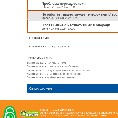
Проблема переадресации.
zhan
»
29 ноя 2024, 13:05
Не работает видео между телефонами Cisco 
bezerke
»
21 окт 2024, 17:52
Оповещение о неответивших в очереди
ccnd
»
17 окт 2024, 17:20
Новая тема
Вернуться к списку форумов
ПРАВА ДОСТУПА
Вы
не можете
начинать темы
Вы
не можете
отвечать на сообщения
Вы
не можете
редактировать свои сообщения
Вы
не можете
удалять свои сообщения
Вы
не можете
добавлять вложения
Список форумов
© 2008 — 2026
Asterisk.ru
Digium, Asterisk and AsteriskNOW are registered trademarks of
D
Design and development by
PostMet-Netzwerk GmbH