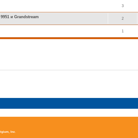
3
9951 и Grandstream
2
1
igium, Inc
.