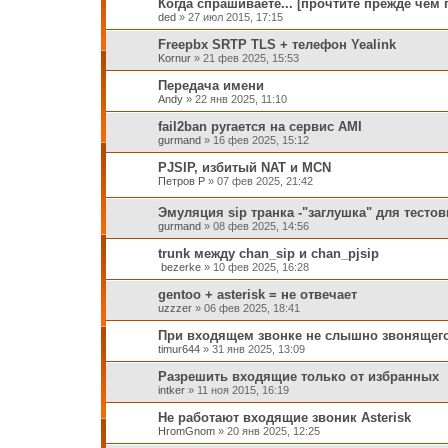
Когда спрашиваете... [прочтите прежде чем 
ded
»
27 июл 2015, 17:15
Freepbx SRTP TLS + телефон Yealink
Kornur
»
21 фев 2025, 15:53
Передача имени
Andy
»
22 янв 2025, 11:10
fail2ban ругается на сервис AMI
gurmand
»
16 фев 2025, 15:12
PJSIP, избитый NAT и MCN
Петров Р
»
07 фев 2025, 21:42
Эмуляция sip транка -"заглушка" для тестов
gurmand
»
08 фев 2025, 14:56
trunk между chan_sip и chan_pjsip
bezerke
»
10 фев 2025, 16:28
gentoo + asterisk = не отвечает
uzzzer
»
06 фев 2025, 18:41
При входящем звонке не слышно звонящег
timur644
»
31 янв 2025, 13:09
Разрешить входящие только от избранных
intker
»
11 ноя 2015, 16:19
Не работают входящие звоник Asterisk
HromGnom
»
20 янв 2025, 12:25