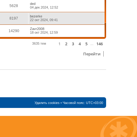
ded
5628
04 дек 2024, 12:52
bezerke
8197
22 окт 2024, 09:41
Zavr2008
14290
18 окт 2024, 12:59
1
2
3
4
5
146
Страница
1
из
146
След.
3635 тем
…
Перейти
Удалить cookies
• Часовой пояс:
UTC+03:00