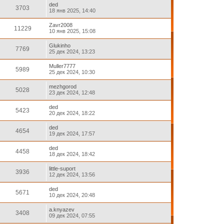
ded
3703
18 янв 2025, 14:40
Zavr2008
11229
10 янв 2025, 15:08
Glukinho
7769
25 дек 2024, 13:23
Muller7777
5989
25 дек 2024, 10:30
mezhgorod
5028
23 дек 2024, 12:48
ded
5423
20 дек 2024, 18:22
ded
4654
19 дек 2024, 17:57
ded
4458
18 дек 2024, 18:42
little-suport
3936
12 дек 2024, 13:56
ded
5671
10 дек 2024, 20:48
a.knyazev
3408
09 дек 2024, 07:55