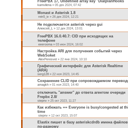
FreePBX 17, Undefined array key "DialplanHooks
kamvilena
»
05 дек 2024, 07:42
Monast и Asterisk 1.8
retr0_iv
»
26 дек 2024, 12:21
Не подключается asterisk через gui
Алексей_L
»
12 дек 2024, 13:01
FreePBX 16.0.40.7: CID при исходящих на
телефоне
eeerooma
»
03 июн 2024, 16:02
Настройка ARI для получения событий через
WebSoket
AlexPeresvet
»
22 янв 2024, 10:10
Графический интерфейс для Asterisk Realtime
(ARA)
serg128
»
22 ноя 2023, 14:45
Сохранение CLID при сопровождаемом перевод
amagkh
»
01 ноя 2023, 14:40
отключить "answer" до ответа агентом очереди
Frepbx 2.8/
stepnv
»
25 окт 2023, 11:27
Как избежать == Everyone is busy/congested at th
time
stepnv
»
12 окт 2023, 15:07
Elastix пишет в базу asteriskcdrdb имена файлов
по-разному