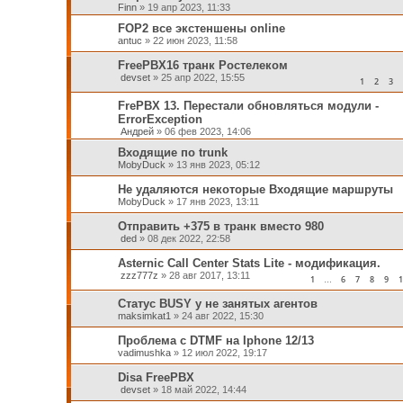
Finn
»
19 апр 2023, 11:33
FOP2 все экстеншены online
antuc
»
22 июн 2023, 11:58
FreePBX16 транк Ростелеком
devset
»
25 апр 2022, 15:55
1
2
3
FrePBX 13. Перестали обновляться модули -
ErrorException
Андрей
»
06 фев 2023, 14:06
Входящие по trunk
MobyDuck
»
13 янв 2023, 05:12
Не удаляются некоторые Входящие маршруты
MobyDuck
»
17 янв 2023, 13:11
Отправить +375 в транк вместо 980
ded
»
08 дек 2022, 22:58
Asternic Call Center Stats Lite - модификация.
zzz777z
»
28 авг 2017, 13:11
1
6
7
8
9
1
…
Статус BUSY у не занятых агентов
maksimkat1
»
24 авг 2022, 15:30
Проблема с DTMF на Iphone 12/13
vadimushka
»
12 июл 2022, 19:17
Disa FreePBX
devset
»
18 май 2022, 14:44