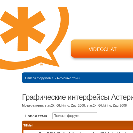
VIDEOCHAT
Список форумов
‹
•
Активные темы
Графические интерфейсы Астер
Модераторы:
stas2k
,
Glukinho
,
Zavr2008
,
stas2k
,
Glukinho
,
Zavr2008
Поиск
Расширенный п
Новая тема
ТЕМЫ