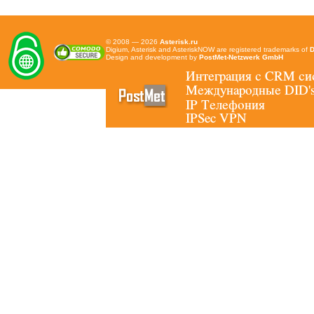
© 2008 — 2026
Asterisk.ru
Digium, Asterisk and AsteriskNOW are registered trademarks of
D
Design and development by
PostMet-Netzwerk GmbH