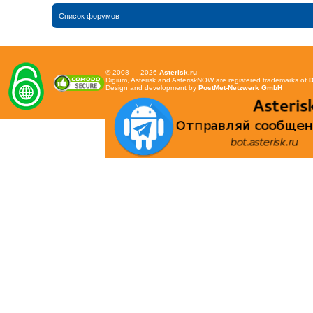
Список форумов
© 2008 — 2026
Asterisk.ru
Digium, Asterisk and AsteriskNOW are registered trademarks of
D
Design and development by
PostMet-Netzwerk GmbH