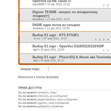
OpenVox D230E cause 27
sach3000
»
10 авг 2019, 23:24
1
2
Digium TE420B - вопрос по аппаратному
эходаву(+)
homeless
»
17 янв 2014, 19:21
D410E один поток из четырех
Kvantum
»
12 дек 2011, 10:35
Выбор Е1 карт - KTS KTS2E1
-k-t-s-
»
07 май 2011, 13:07
1
2
3
4
Выбор Е1 карт - OpenVox D110/D115/210/410P
ded
»
15 фев 2011, 12:00
1
2
Выбор Е1 карт - PhonicEQ & Atcom aka Tormenta
ded
»
03 фев 2011, 20:17
Новая тема
Вернуться к списку форумов
ПРАВА ДОСТУПА
Вы
не можете
начинать темы
Вы
не можете
отвечать на сообщения
Вы
не можете
редактировать свои сообщения
Вы
не можете
удалять свои сообщения
Вы
не можете
добавлять вложения