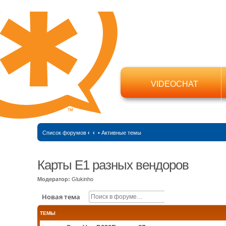
VIDEOCHAT
Список форумов
‹
‹
•
Активные темы
Карты Е1 разных вендоров
Модератор:
Glukinho
Поиск
Расширенный п
Новая тема
ТЕМЫ