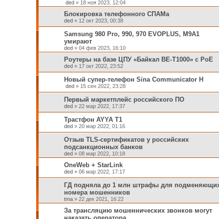
ded
»
18 ноя 2023, 12:04
Блокировка телефонного СПАМа
ded
»
12 окт 2023, 00:38
Samsung 980 Pro, 990, 970 EVOPLUS, M9A1
умирают
ded
»
04 фев 2023, 16:10
Роутеры на базе ЦПУ «Байкал BE-T1000» с РоЕ
ded
»
17 окт 2022, 23:52
Новый супер-телефон Sina Communicator H
ded
»
15 сен 2022, 23:28
Первый маркетплейс российского ПО
ded
»
22 мар 2022, 17:37
Трастфон AYYA T1
ded
»
20 мар 2022, 01:16
Отзыв TLS-сертификатов у российских
подсанкционных банков
ded
»
08 мар 2022, 10:18
OneWeb + StarLink
ded
»
06 мар 2022, 17:17
ГД подняла до 1 млн штрафы для подменяющи
номера мошенников
tma
»
22 дек 2021, 16:22
За трансляцию мошеннических звонков могут
наказать оператора