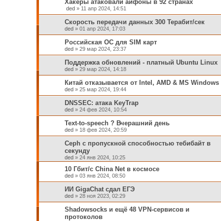
Хакеры атаковали айфоны в 92 странах
ded
»
11 апр 2024, 14:51
Скорость передачи данных 300 Терабит/сек
ded
»
01 апр 2024, 17:03
Российская ОС для SIM карт
ded
»
29 мар 2024, 23:37
Поддержка обновлений - платный Ubuntu Linux
ded
»
29 мар 2024, 14:18
Китай отказывается от Intel, AMD & MS Windows
ded
»
25 мар 2024, 19:44
DNSSEC: атака KeyTrap
ded
»
24 фев 2024, 10:54
Text-to-speech ? Вчерашний день
ded
»
18 фев 2024, 20:59
Ceph c пропускной способностью тебибайт в
секунду
ded
»
24 янв 2024, 10:25
10 Гбит/с China Net в космосе
ded
»
03 янв 2024, 08:50
ИИ GigaChat сдал ЕГЭ
ded
»
28 ноя 2023, 02:29
Shadowsocks и ещё 48 VPN-сервисов и
протоколов