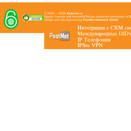
© 2008 — 2026
Asterisk.ru
Digium, Asterisk and AsteriskNOW are registered trademarks of
D
Design and development by
PostMet-Netzwerk GmbH