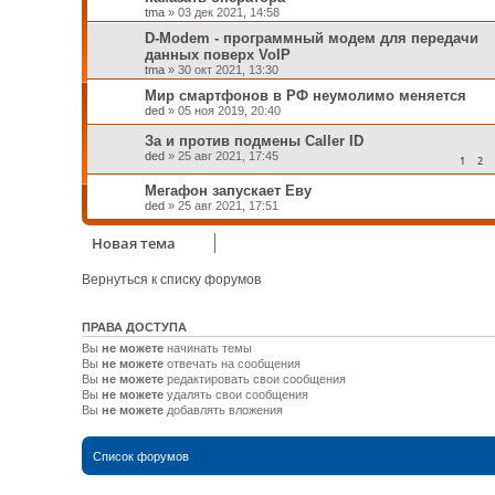
tma
»
03 дек 2021, 14:58
D-Modem - программный модем для передачи
данных поверх VoIP
tma
»
30 окт 2021, 13:30
Мир смартфонов в РФ неумолимо меняется
ded
»
05 ноя 2019, 20:40
За и против подмены Caller ID
ded
»
25 авг 2021, 17:45
1
2
Мегафон запускает Еву
ded
»
25 авг 2021, 17:51
Новая тема
Вернуться к списку форумов
ПРАВА ДОСТУПА
Вы
не можете
начинать темы
Вы
не можете
отвечать на сообщения
Вы
не можете
редактировать свои сообщения
Вы
не можете
удалять свои сообщения
Вы
не можете
добавлять вложения
Список форумов