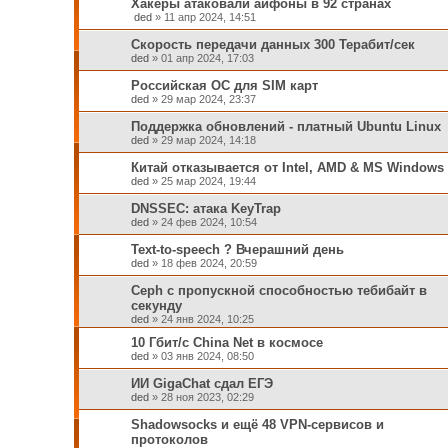
Хакеры атаковали айфоны в 92 странах
ded
»
11 апр 2024, 14:51
Скорость передачи данных 300 Терабит/сек
ded
»
01 апр 2024, 17:03
Российская ОС для SIM карт
ded
»
29 мар 2024, 23:37
Поддержка обновлений - платный Ubuntu Linux
ded
»
29 мар 2024, 14:18
Китай отказывается от Intel, AMD & MS Windows
ded
»
25 мар 2024, 19:44
DNSSEC: атака KeyTrap
ded
»
24 фев 2024, 10:54
Text-to-speech ? Вчерашний день
ded
»
18 фев 2024, 20:59
Ceph c пропускной способностью тебибайт в
секунду
ded
»
24 янв 2024, 10:25
10 Гбит/с China Net в космосе
ded
»
03 янв 2024, 08:50
ИИ GigaChat сдал ЕГЭ
ded
»
28 ноя 2023, 02:29
Shadowsocks и ещё 48 VPN-сервисов и
протоколов