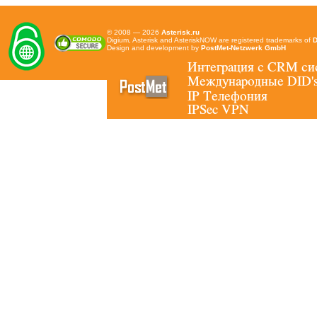
© 2008 — 2026
Asterisk.ru
Digium, Asterisk and AsteriskNOW are registered trademarks of
D
Design and development by
PostMet-Netzwerk GmbH