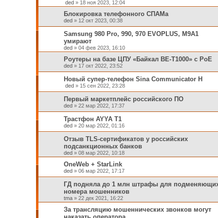
ded
»
18 ноя 2023, 12:04
Блокировка телефонного СПАМа
ded
»
12 окт 2023, 00:38
Samsung 980 Pro, 990, 970 EVOPLUS, M9A1
умирают
ded
»
04 фев 2023, 16:10
Роутеры на базе ЦПУ «Байкал BE-T1000» с РоЕ
ded
»
17 окт 2022, 23:52
Новый супер-телефон Sina Communicator H
ded
»
15 сен 2022, 23:28
Первый маркетплейс российского ПО
ded
»
22 мар 2022, 17:37
Трастфон AYYA T1
ded
»
20 мар 2022, 01:16
Отзыв TLS-сертификатов у российских
подсанкционных банков
ded
»
08 мар 2022, 10:18
OneWeb + StarLink
ded
»
06 мар 2022, 17:17
ГД подняла до 1 млн штрафы для подменяющи
номера мошенников
tma
»
22 дек 2021, 16:22
За трансляцию мошеннических звонков могут
наказать оператора