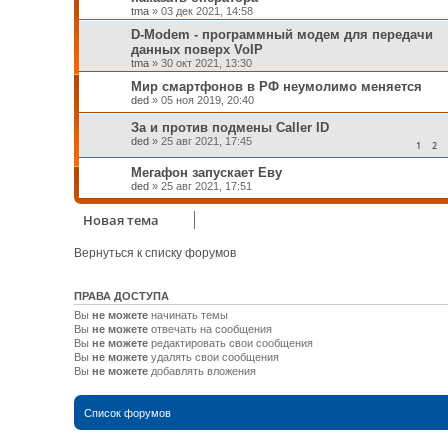
tma
»
03 дек 2021, 14:58
D-Modem - программный модем для передачи
данных поверх VoIP
tma
»
30 окт 2021, 13:30
Мир смартфонов в РФ неумолимо меняется
ded
»
05 ноя 2019, 20:40
За и против подмены Caller ID
ded
»
25 авг 2021, 17:45
1
2
Мегафон запускает Еву
ded
»
25 авг 2021, 17:51
Новая тема
Вернуться к списку форумов
ПРАВА ДОСТУПА
Вы
не можете
начинать темы
Вы
не можете
отвечать на сообщения
Вы
не можете
редактировать свои сообщения
Вы
не можете
удалять свои сообщения
Вы
не можете
добавлять вложения
Список форумов