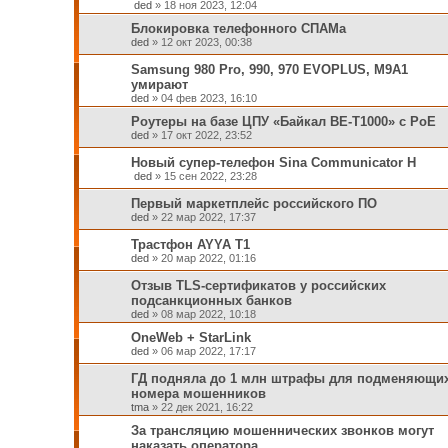
ded
»
18 ноя 2023, 12:04
Блокировка телефонного СПАМа
ded
»
12 окт 2023, 00:38
Samsung 980 Pro, 990, 970 EVOPLUS, M9A1
умирают
ded
»
04 фев 2023, 16:10
Роутеры на базе ЦПУ «Байкал BE-T1000» с РоЕ
ded
»
17 окт 2022, 23:52
Новый супер-телефон Sina Communicator H
ded
»
15 сен 2022, 23:28
Первый маркетплейс российского ПО
ded
»
22 мар 2022, 17:37
Трастфон AYYA T1
ded
»
20 мар 2022, 01:16
Отзыв TLS-сертификатов у российских
подсанкционных банков
ded
»
08 мар 2022, 10:18
OneWeb + StarLink
ded
»
06 мар 2022, 17:17
ГД подняла до 1 млн штрафы для подменяющи
номера мошенников
tma
»
22 дек 2021, 16:22
За трансляцию мошеннических звонков могут
наказать оператора