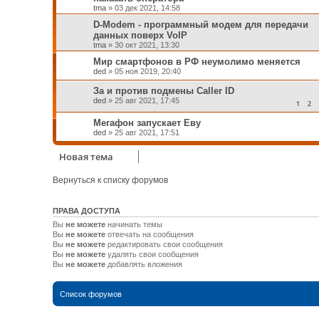
tma
»
03 дек 2021, 14:58
D-Modem - программный модем для передачи
данных поверх VoIP
tma
»
30 окт 2021, 13:30
Мир смартфонов в РФ неумолимо меняется
ded
»
05 ноя 2019, 20:40
За и против подмены Caller ID
ded
»
25 авг 2021, 17:45
1
2
Мегафон запускает Еву
ded
»
25 авг 2021, 17:51
Новая тема
Вернуться к списку форумов
ПРАВА ДОСТУПА
Вы
не можете
начинать темы
Вы
не можете
отвечать на сообщения
Вы
не можете
редактировать свои сообщения
Вы
не можете
удалять свои сообщения
Вы
не можете
добавлять вложения
Список форумов