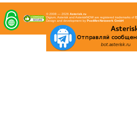
© 2008 — 2026
Asterisk.ru
Digium, Asterisk and AsteriskNOW are registered trademarks of
D
Design and development by
PostMet-Netzwerk GmbH