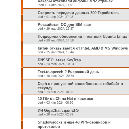
Хакеры атаковали айфоны в 92 странах
ded
»
11 апр 2024, 14:51
Скорость передачи данных 300 Терабит/сек
ded
»
01 апр 2024, 17:03
Российская ОС для SIM карт
ded
»
29 мар 2024, 23:37
Поддержка обновлений - платный Ubuntu Linux
ded
»
29 мар 2024, 14:18
Китай отказывается от Intel, AMD & MS Windows
ded
»
25 мар 2024, 19:44
DNSSEC: атака KeyTrap
ded
»
24 фев 2024, 10:54
Text-to-speech ? Вчерашний день
ded
»
18 фев 2024, 20:59
Ceph c пропускной способностью тебибайт в
секунду
ded
»
24 янв 2024, 10:25
10 Гбит/с China Net в космосе
ded
»
03 янв 2024, 08:50
ИИ GigaChat сдал ЕГЭ
ded
»
28 ноя 2023, 02:29
Shadowsocks и ещё 48 VPN-сервисов и
протоколов