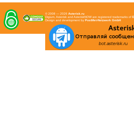
© 2008 — 2026
Asterisk.ru
Digium, Asterisk and AsteriskNOW are registered trademarks of
D
Design and development by
PostMet-Netzwerk GmbH