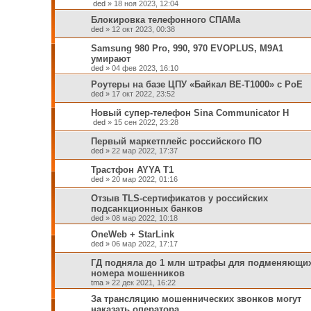
ded
»
18 ноя 2023, 12:04
Блокировка телефонного СПАМа
ded
»
12 окт 2023, 00:38
Samsung 980 Pro, 990, 970 EVOPLUS, M9A1
умирают
ded
»
04 фев 2023, 16:10
Роутеры на базе ЦПУ «Байкал BE-T1000» с РоЕ
ded
»
17 окт 2022, 23:52
Новый супер-телефон Sina Communicator H
ded
»
15 сен 2022, 23:28
Первый маркетплейс российского ПО
ded
»
22 мар 2022, 17:37
Трастфон AYYA T1
ded
»
20 мар 2022, 01:16
Отзыв TLS-сертификатов у российских
подсанкционных банков
ded
»
08 мар 2022, 10:18
OneWeb + StarLink
ded
»
06 мар 2022, 17:17
ГД подняла до 1 млн штрафы для подменяющи
номера мошенников
tma
»
22 дек 2021, 16:22
За трансляцию мошеннических звонков могут
наказать оператора