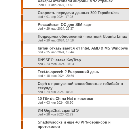
Хакеры атаковали айфоны в 92 странах
ded
»
11 апр 2024, 14:51
Скорость передачи данных 300 Терабит/сек
ded
»
01 апр 2024, 17:03
Российская ОС для SIM карт
ded
»
29 мар 2024, 23:37
Поддержка обновлений - платный Ubuntu Linux
ded
»
29 мар 2024, 14:18
Китай отказывается от Intel, AMD & MS Windows
ded
»
25 мар 2024, 19:44
DNSSEC: атака KeyTrap
ded
»
24 фев 2024, 10:54
Text-to-speech ? Вчерашний день
ded
»
18 фев 2024, 20:59
Ceph c пропускной способностью тебибайт в
секунду
ded
»
24 янв 2024, 10:25
10 Гбит/с China Net в космосе
ded
»
03 янв 2024, 08:50
ИИ GigaChat сдал ЕГЭ
ded
»
28 ноя 2023, 02:29
Shadowsocks и ещё 48 VPN-сервисов и
протоколов