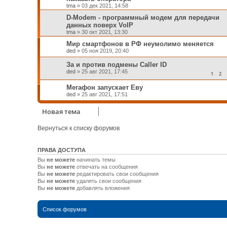
tma
»
03 дек 2021, 14:58
D-Modem - программный модем для передачи
данных поверх VoIP
tma
»
30 окт 2021, 13:30
Мир смартфонов в РФ неумолимо меняется
ded
»
05 ноя 2019, 20:40
За и против подмены Caller ID
ded
»
25 авг 2021, 17:45
1
2
Мегафон запускает Еву
ded
»
25 авг 2021, 17:51
Новая тема
Вернуться к списку форумов
ПРАВА ДОСТУПА
Вы
не можете
начинать темы
Вы
не можете
отвечать на сообщения
Вы
не можете
редактировать свои сообщения
Вы
не можете
удалять свои сообщения
Вы
не можете
добавлять вложения
Список форумов