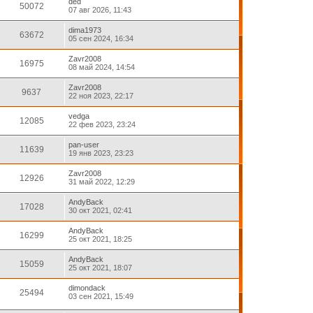
ded
50072
07 авг 2026, 11:43
dima1973
63672
05 сен 2024, 16:34
Zavr2008
16975
08 май 2024, 14:54
Zavr2008
9637
22 ноя 2023, 22:17
vedga
12085
22 фев 2023, 23:24
pan-user
11639
19 янв 2023, 23:23
Zavr2008
12926
31 май 2022, 12:29
AndyBack
17028
30 окт 2021, 02:41
AndyBack
16299
25 окт 2021, 18:25
AndyBack
15059
25 окт 2021, 18:07
dimondack
25494
03 сен 2021, 15:49