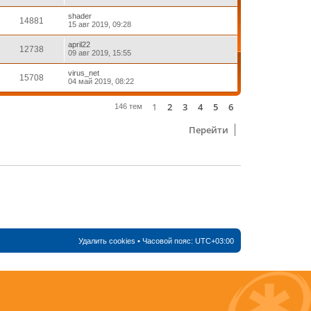
shader
14881
15 авг 2019, 09:28
april22
12738
09 авг 2019, 15:55
virus_net
15708
04 май 2019, 08:22
1
2
3
4
5
6
След.
146 тем
Перейти
Удалить cookies
• Часовой пояс:
UTC+03:00