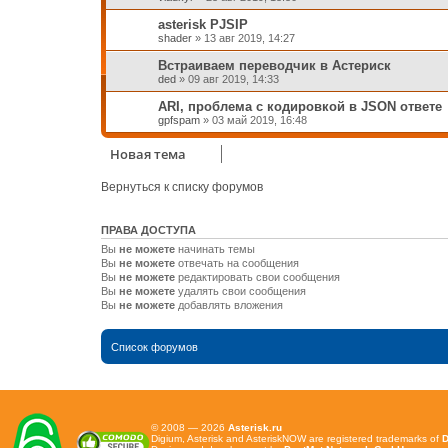
asterisk PJSIP
shader
»
13 авг 2019, 14:27
Встраиваем переводчик в Астериск
ded
»
09 авг 2019, 14:33
ARI, проблема с кодировкой в JSON ответе
gpfspam
»
03 май 2019, 16:48
Новая тема
Вернуться к списку форумов
ПРАВА ДОСТУПА
Вы
не можете
начинать темы
Вы
не можете
отвечать на сообщения
Вы
не можете
редактировать свои сообщения
Вы
не можете
удалять свои сообщения
Вы
не можете
добавлять вложения
Список форумов
© 2008 — 2026
Asterisk.ru
Digium, Asterisk and AsteriskNOW are registered trademarks of
D