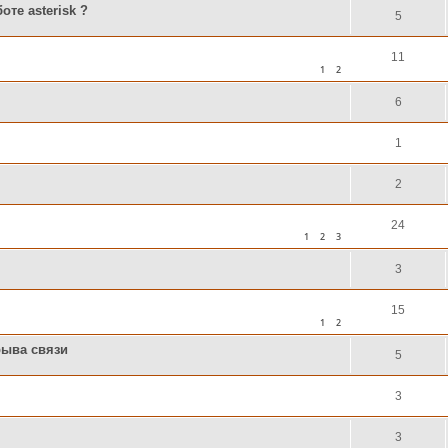
те asterisk ?
5
11
1
2
6
1
2
24
1
2
3
3
15
1
2
рыва связи
5
3
3