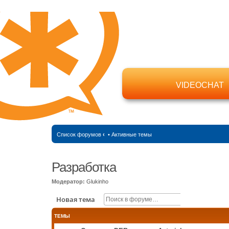
VIDEOCHAT
Список форумов
‹
•
Активные темы
Разработка
Модератор:
Glukinho
Поиск
Расширенн
Новая тема
ТЕМЫ