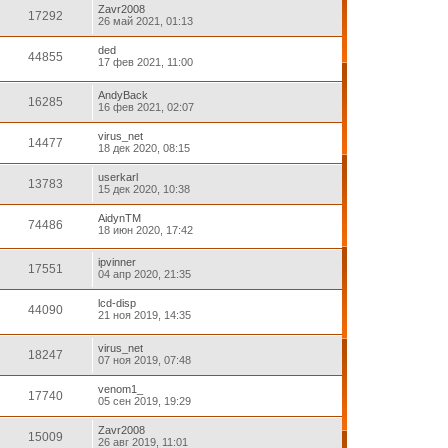
Zavr2008
17292
26 май 2021, 01:13
ded
44855
17 фев 2021, 11:00
AndyBack
16285
16 фев 2021, 02:07
virus_net
14477
18 дек 2020, 08:15
userkarl
13783
15 дек 2020, 10:38
AidynTM
74486
18 июн 2020, 17:42
ipvinner
17551
04 апр 2020, 21:35
lcd-disp
44090
21 ноя 2019, 14:35
virus_net
18247
07 ноя 2019, 07:48
venom1_
17740
05 сен 2019, 19:29
Zavr2008
15009
26 авг 2019, 11:01