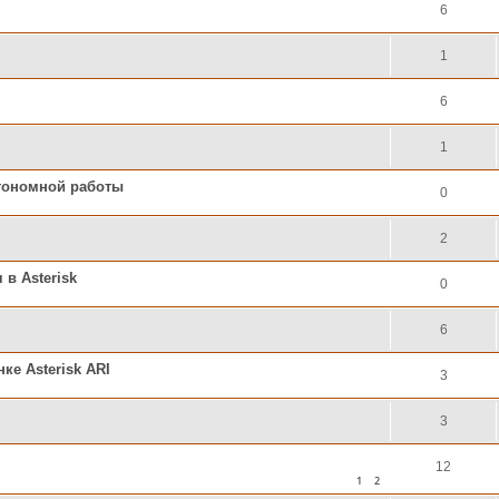
6
1
6
1
втономной работы
0
2
в Asterisk
0
6
е Asterisk ARI
3
3
12
1
2