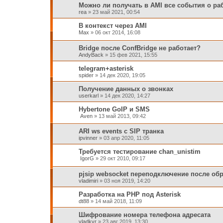
Можно ли получать в AMI все события о рабо
rea
»
23 май 2021, 00:54
В контекст через AMI
Max
»
06 окт 2014, 16:08
Bridge после ConfBridge не работает?
AndyBack
»
15 фев 2021, 15:55
telegram+asterisk
spider
»
14 дек 2020, 19:05
Получение данных о звонках
userkarl
»
14 дек 2020, 14:27
Hybertone GoIP и SMS
Aven
»
13 май 2013, 09:42
ARI ws events с SIP транка
ipvinner
»
03 апр 2020, 11:05
Требуется тестирование chan_unistim
IgorG
»
29 окт 2010, 09:17
pjsip websocket переподключение после об
vladimiri
»
03 ноя 2019, 14:20
Разработка на PHP под Asterisk
dt88
»
14 май 2018, 11:09
Шифрование номера телефона адресата
vladkyr
»
23 авг 2019, 13:30