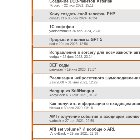
Создание DEB-пакетов Asterisk
Kroteg
»
22 июл 2021, 15:11
Хочу создать свой телефон PHP
dima1973
»
05 сен 2024, 16:24
1С софтфон
yakibambuki
»
26 апр 2024, 23:40
Прорыв интеллекта GPT-5
ded
»
20 ноя 2023, 12:56
Исправления в sorcery для возможности а
vedga
»
22 фев 2023, 23:24
DEF коды
pan-user
»
19 янв 2023, 13:17
Реализация нейросетевого шумоподавления 
Zavr2008
»
31 май 2022, 12:29
Hangup vs SoftHangup
AndyBack
»
30 окт 2021, 01:28
Как получить информацию о входящем звонк
nicolaa
»
30 сен 2020, 08:18
AMI получение события о входящем звонке
vadosik
»
27 сен 2021, 22:59
ARI set volume? И вообще о ARI.
AndyBack
»
29 авг 2021, 22:38