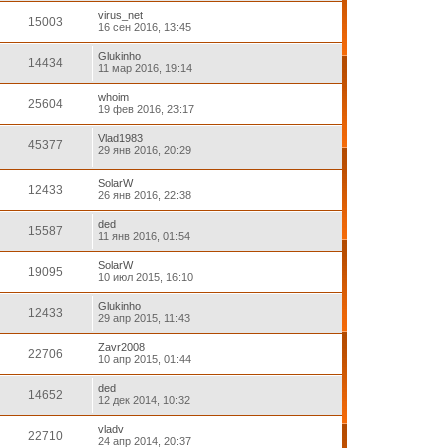
virus_net
15003
16 сен 2016, 13:45
Glukinho
14434
11 мар 2016, 19:14
whoim
25604
19 фев 2016, 23:17
Vlad1983
45377
29 янв 2016, 20:29
SolarW
12433
26 янв 2016, 22:38
ded
15587
11 янв 2016, 01:54
SolarW
19095
10 июл 2015, 16:10
Glukinho
12433
29 апр 2015, 11:43
Zavr2008
22706
10 апр 2015, 01:44
ded
14652
12 дек 2014, 10:32
vladv
22710
24 апр 2014, 20:37