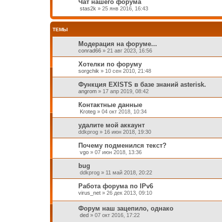
Чат нашего форума
stas2k
»
25 янв 2016, 16:43
ТЕМЫ
Модерация на форуме...
conrad66
»
21 авг 2023, 16:56
Хотелки по форуму
sorgchik
»
10 сен 2010, 21:48
Функция EXISTS в базе знаний asterisk.
angrom
»
17 апр 2019, 08:42
Контактные данные
Kroteg
»
04 окт 2018, 10:34
удалите мой аккаунт
ddkprog
»
16 июн 2018, 19:30
Почему подменился текст?
vgo
»
07 июн 2018, 13:36
bug
ddkprog
»
11 май 2018, 20:22
Работа форума по IPv6
virus_net
»
26 дек 2013, 09:10
Форум наш зацепило, однако
ded
»
07 окт 2016, 17:22