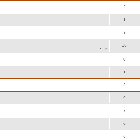
2
1
9
16
1
2
0
1
3
0
7
0
6