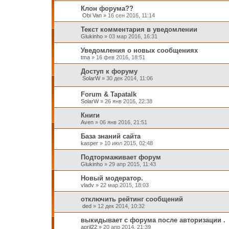
Клон форума??
Obi Van
»
16 сен 2016, 11:14
Текст комментария в уведомлении
Glukinho
»
03 мар 2016, 16:31
Уведомления о новых сообщениях
tma
»
16 фев 2016, 18:51
Доступ к форуму
SolarW
»
30 дек 2014, 11:06
Forum & Tapatalk
SolarW
»
26 янв 2016, 22:38
Книги
Aven
»
06 янв 2016, 21:51
База знаний сайта
kasper
»
10 июл 2015, 02:48
Подтормаживает форум
Glukinho
»
29 апр 2015, 11:43
Новый модератор.
vladv
»
22 мар 2015, 18:03
отключить рейтинг сообщений
ded
»
12 дек 2014, 10:32
выкидывает с форума после авторизации .
april22
»
20 апр 2014, 21:39