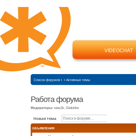
VIDEOCHAT
Список форумов
‹
•
Активные темы
Работа форума
Модераторы:
stas2k
,
Glukinho
Поиск
Расширенн
Новая тема
ОБЪЯВЛЕНИЯ