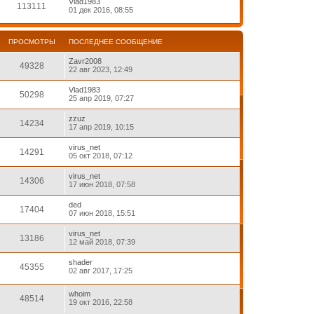
Vlad1983
113111
01 дек 2016, 08:55
ПРОСМОТРЫ
ПОСЛЕДНЕЕ СООБЩЕНИЕ
Zavr2008
49328
22 авг 2023, 12:49
Vlad1983
50298
25 апр 2019, 07:27
zzuz
14234
17 апр 2019, 10:15
virus_net
14291
05 окт 2018, 07:12
virus_net
14306
17 июн 2018, 07:58
ded
17404
07 июн 2018, 15:51
virus_net
13186
12 май 2018, 07:39
shader
45355
02 авг 2017, 17:25
whoim
48514
19 окт 2016, 22:58