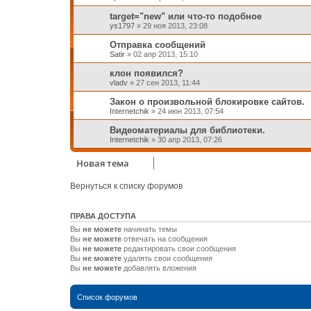
target="new" или что-то подобное
ys1797
»
29 ноя 2013, 23:08
Отправка сообщений
Satir
»
02 апр 2013, 15:10
клон появился?
vladv
»
27 сен 2013, 11:44
Закон о произвольной блокировке сайтов.
Internetchik
»
24 июн 2013, 07:54
Видеоматериалы для библиотеки.
Internetchik
»
30 апр 2013, 07:26
Новая тема
Вернуться к списку форумов
ПРАВА ДОСТУПА
Вы
не можете
начинать темы
Вы
не можете
отвечать на сообщения
Вы
не можете
редактировать свои сообщения
Вы
не можете
удалять свои сообщения
Вы
не можете
добавлять вложения
Список форумов