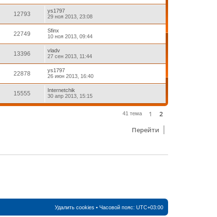
ys1797
12793
29 ноя 2013, 23:08
Sfinx
22749
10 ноя 2013, 09:44
vladv
13396
27 сен 2013, 11:44
ys1797
22878
26 июн 2013, 16:40
Internetchik
15555
30 апр 2013, 15:15
1
2
След.
41 тема
Перейти
Удалить cookies
• Часовой пояс:
UTC+03:00