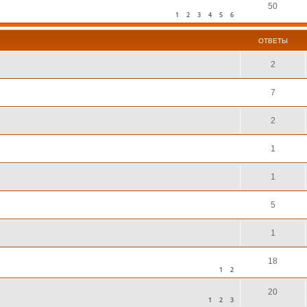
50
1
2
3
4
5
6
ОТВЕТЫ
2
7
2
1
1
5
1
18
1
2
20
1
2
3