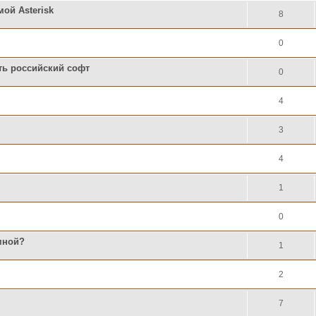
ой Asterisk
8
0
ть российский софт
0
4
3
4
1
0
мной?
1
2
7