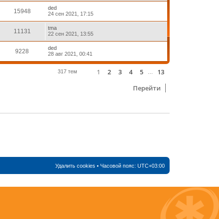
ded
15948
24 сен 2021, 17:15
tma
11131
22 сен 2021, 13:55
ded
9228
28 авг 2021, 00:41
1
2
3
4
5
13
Страница
1
из
13
След.
317 тем
…
Перейти
Удалить cookies
• Часовой пояс:
UTC+03:00