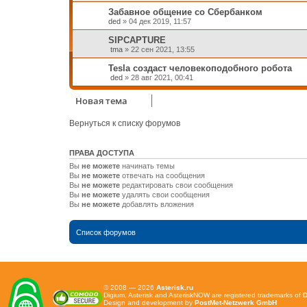
Забавное общение со Сбербанком
ded
»
04 дек 2019, 11:57
SIPCAPTURE
tma
»
22 сен 2021, 13:55
Tesla создаст человекоподобного робота
ded
»
28 авг 2021, 00:41
Новая тема
Вернуться к списку форумов
ПРАВА ДОСТУПА
Вы
не можете
начинать темы
Вы
не можете
отвечать на сообщения
Вы
не можете
редактировать свои сообщения
Вы
не можете
удалять свои сообщения
Вы
не можете
добавлять вложения
Список форумов
© 2008 — 2026
Asterisk.ru
Digium, Asterisk and AsteriskNOW are registered trademarks of
D
Design and development by
PostMet-Netzwerk GmbH