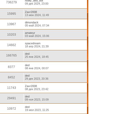
notify_ded_bot
736279
09 дек 2024, 23:00
Zavr2008
15995
13 июн 2024, 11:49
dimondack
13967
05 май 2024, 07:34
amateur
10203
03 май 2024, 15:06
spacedream
14662
18 апр 2024, 21:39
ded
166765
25 янв 2024, 18:45
ded
8377
08 янв 2024, 00:07
ded
8452
29 дек 2023, 20:36
Zavr2008
11743
08 дек 2023, 23:42
ded
29491
09 ноя 2023, 15:09
ded
10972
19 июл 2023, 11:25