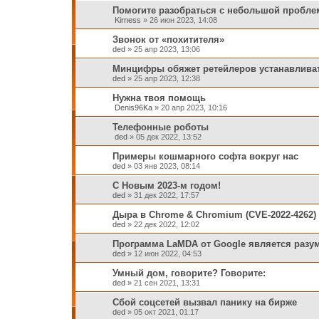
Помогите разобраться с небольшой проблем
Kirness
»
26 июн 2023, 14:08
Звонок от «похитителя»
ded
»
25 апр 2023, 13:06
Минцифры обяжет ретейлеров устанавлива
ded
»
25 апр 2023, 12:38
Нужнa твoя пoмoщь
Denis96Ka
»
20 апр 2023, 10:16
Телефонные роботы
ded
»
05 дек 2022, 13:52
При­ме­ры кош­мар­но­го софта во­круг нас
ded
»
03 янв 2023, 08:14
С Новым 2023-м годом!
ded
»
31 дек 2022, 17:57
Дыра в Chrome & Chromium (CVE-2022-4262)
ded
»
22 дек 2022, 12:02
Программа LaMDA от Google является разу
ded
»
12 июн 2022, 04:53
Умный дом, говорите? Говорите:
ded
»
21 сен 2021, 13:31
Сбой соцсетей вызвал панику на бирже
ded
»
05 окт 2021, 01:17