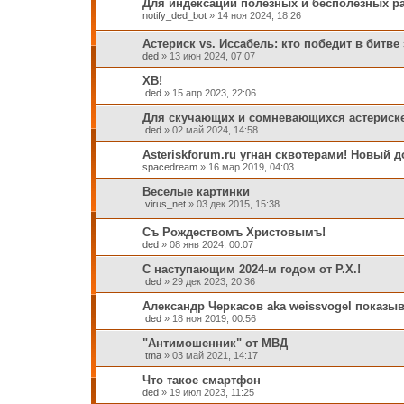
Для индексации полезных и бесполезных р
notify_ded_bot
»
14 ноя 2024, 18:26
Астериск vs. Иссабель: кто победит в битве
ded
»
13 июн 2024, 07:07
ХВ!
ded
»
15 апр 2023, 22:06
Для скучающих и сомневающихся астериск
ded
»
02 май 2024, 14:58
Asteriskforum.ru угнан сквотерами! Новый д
spacedream
»
16 мар 2019, 04:03
Веселые картинки
virus_net
»
03 дек 2015, 15:38
Съ Рождествомъ Христовымъ!
ded
»
08 янв 2024, 00:07
С наступающим 2024-м годом от Р.Х.!
ded
»
29 дек 2023, 20:36
Александр Черкасов aka weissvogel показыва
ded
»
18 ноя 2019, 00:56
"Антимошенник" от МВД
tma
»
03 май 2021, 14:17
Что такое смартфон
ded
»
19 июл 2023, 11:25