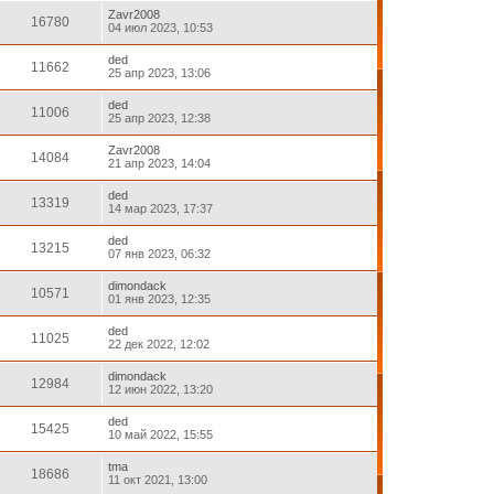
Zavr2008
16780
04 июл 2023, 10:53
ded
11662
25 апр 2023, 13:06
ded
11006
25 апр 2023, 12:38
Zavr2008
14084
21 апр 2023, 14:04
ded
13319
14 мар 2023, 17:37
ded
13215
07 янв 2023, 06:32
dimondack
10571
01 янв 2023, 12:35
ded
11025
22 дек 2022, 12:02
dimondack
12984
12 июн 2022, 13:20
ded
15425
10 май 2022, 15:55
tma
18686
11 окт 2021, 13:00