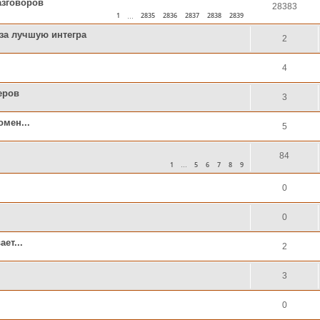
азговоров
28383
1
2835
2836
2837
2838
2839
…
 за лучшую интегра
2
4
еров
3
омен...
5
84
1
5
6
7
8
9
…
0
0
ет...
2
3
0