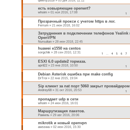
qwerty2018
»
03 дек 2018, 11:12
есть ковыряющие openwrt?
whoim
»
01 ноя 2016, 17:08
1
Прозрачный прокси с учетом https в лог.
Ferrum
»
21 июн 2018, 16:02
Затруднения в подключении телефонов Yealink 
OpenVPN
Nursultan
»
28 июн 2018, 22:45
huawei e1550 на centos
sorgchik
»
28 сен 2010, 12:31
1
4
5
6
7
…
ESXI 6.0 update2 тормаза.
april22
»
23 янв 2018, 10:50
1
Debian Asterisk ошибка при make config
DrTroi
»
22 янв 2015, 19:04
Sip клиент за nat порт 5060 закрыт провайдером
Andrey68
»
31 окт 2016, 20:53
1
пропадает udp в сети
whoim
»
24 июн 2016, 16:01
Маршрутизация пакетов.
Рамиль
»
29 авг 2016, 20:06
mikrotik и новый openvpn
awsswa
»
02 июн 2016, 15:30