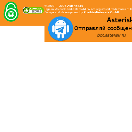
© 2008 — 2026
Asterisk.ru
Digium, Asterisk and AsteriskNOW are registered trademarks of
D
Design and development by
PostMet-Netzwerk GmbH