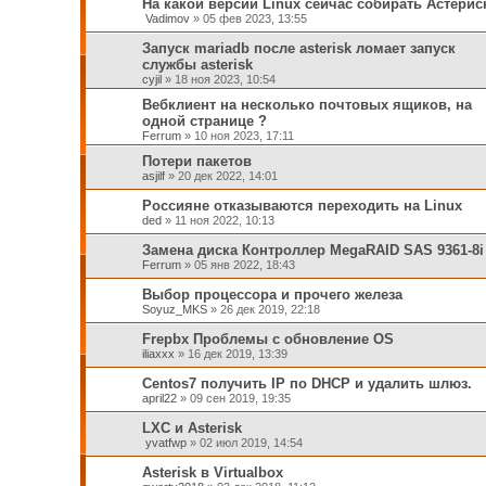
На какой версии Linux сейчас собирать Астерис
Vadimov
»
05 фев 2023, 13:55
Запуск mariadb после asterisk ломает запуск
службы asterisk
cyjil
»
18 ноя 2023, 10:54
Вебклиент на несколько почтовых ящиков, на
одной странице ?
Ferrum
»
10 ноя 2023, 17:11
Потери пакетов
asjilf
»
20 дек 2022, 14:01
Россияне отказываются переходить на Linux
ded
»
11 ноя 2022, 10:13
Замена диска Контроллер MegaRAID SAS 9361-8i
Ferrum
»
05 янв 2022, 18:43
Выбор процессора и прочего железа
Soyuz_MKS
»
26 дек 2019, 22:18
Frepbx Проблемы с обновление OS
iliaxxx
»
16 дек 2019, 13:39
Centos7 получить IP по DHCP и удалить шлюз.
april22
»
09 сен 2019, 19:35
LXC и Asterisk
yvatfwp
»
02 июл 2019, 14:54
Asterisk в Virtualbox