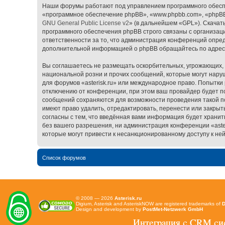
Наши форумы работают под управлением программного обесп
«программное обеспечение phpBB», «www.phpbb.com», «phpBB 
GNU General Public License v2
» (в дальнейшем «GPL»). Скачат
программного обеспечения phpBB строго связаны с организаци
ответственности за то, что администрация конференций опред
дополнительной информацией о phpBB обращайтесь по адре
Вы соглашаетесь не размещать оскорбительных, угрожающих, 
национальной розни и прочих сообщений, которые могут наруш
для форумов «asterisk.ru» или международное право. Попытк
отключению от конференции, при этом ваш провайдер будет пос
сообщений сохраняются для возможности проведения такой пол
имеют право удалить, отредактировать, перенести или закрыт
согласны с тем, что введённая вами информация будет хранит
без вашего разрешения, ни администрация конференции «asteri
которые могут привести к несанкционированному доступу к ней
Список форумов
© 2008 — 2026
Asterisk.ru
Digium, Asterisk and AsteriskNOW are registered trademarks of
D
Design and development by
PostMet-Netzwerk GmbH