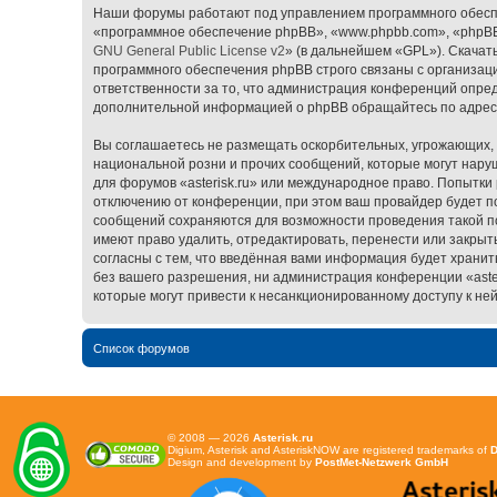
Наши форумы работают под управлением программного обесп
«программное обеспечение phpBB», «www.phpbb.com», «phpBB 
GNU General Public License v2
» (в дальнейшем «GPL»). Скачат
программного обеспечения phpBB строго связаны с организаци
ответственности за то, что администрация конференций опред
дополнительной информацией о phpBB обращайтесь по адре
Вы соглашаетесь не размещать оскорбительных, угрожающих, 
национальной розни и прочих сообщений, которые могут наруш
для форумов «asterisk.ru» или международное право. Попытк
отключению от конференции, при этом ваш провайдер будет пос
сообщений сохраняются для возможности проведения такой пол
имеют право удалить, отредактировать, перенести или закрыт
согласны с тем, что введённая вами информация будет хранит
без вашего разрешения, ни администрация конференции «asteri
которые могут привести к несанкционированному доступу к ней
Список форумов
© 2008 — 2026
Asterisk.ru
Digium, Asterisk and AsteriskNOW are registered trademarks of
D
Design and development by
PostMet-Netzwerk GmbH