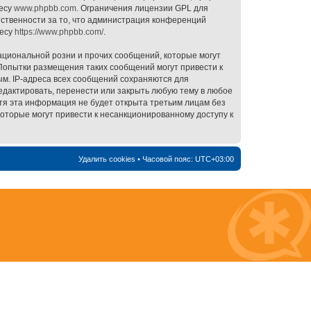
ресу
www.phpbb.com
. Ограничения лицензии GPL для
тственности за то, что администрация конференций
ресу
https://www.phpbb.com/
.
ациональной розни и прочих сообщений, которые могут
 Попытки размещения таких сообщений могут привести к
ым. IP-адреса всех сообщений сохраняются для
редактировать, перенести или закрыть любую тему в любое
отя эта информация не будет открыта третьим лицам без
которые могут привести к несанкционированному доступу к
Удалить cookies
• Часовой пояс:
UTC+03:00