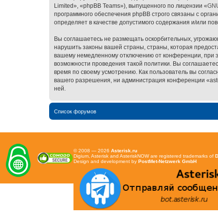
Limited», «phpBB Teams»), выпущенного по лицензии «
GNU
программного обеспечения phpBB строго связаны с орган
определяет в качестве допустимого содержания и/или по
Вы соглашаетесь не размещать оскорбительных, угрожающ
нарушить законы вашей страны, страны, которая предоста
вашему немедленному отключению от конференции, при эт
возможности проведения такой политики. Вы соглашаетесь
время по своему усмотрению. Как пользователь вы соглас
вашего разрешения, ни администрация конференции «asteri
ней.
Список форумов
© 2008 — 2026
Asterisk.ru
Digium, Asterisk and AsteriskNOW are registered trademarks of
D
Design and development by
PostMet-Netzwerk GmbH