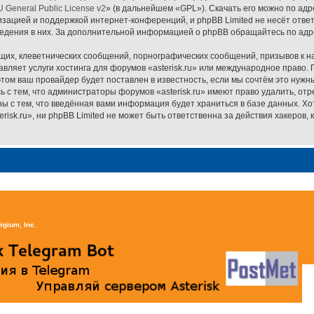
 General Public License v2
» (в дальнейшем «GPL»). Скачать его можно по ад
изацией и поддержкой интернет-конференций, и phpBB Limited не несёт отве
ведения в них. За дополнительной информацией о phpBB обращайтесь по ад
их, клеветнических сообщений, порнографических сообщений, призывов к н
вляет услуги хостинга для форумов «asterisk.ru» или международное право.
ом ваш провайдер будет поставлен в известность, если мы сочтём это нужн
 с тем, что администраторы форумов «asterisk.ru» имеют право удалить, от
ны с тем, что введённая вами информация будет храниться в базе данных. Х
sk.ru», ни phpBB Limited не может быть ответственна за действия хакеров, 
igium, Inc
.