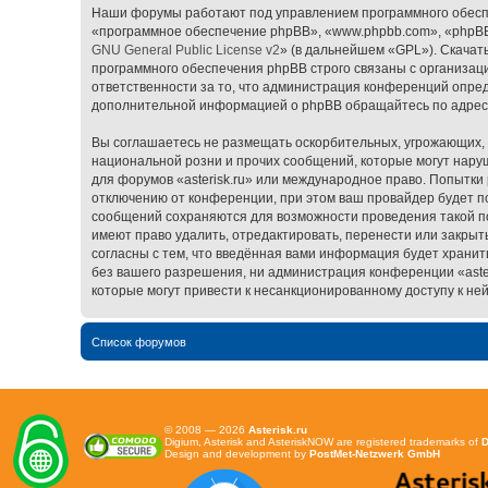
Наши форумы работают под управлением программного обесп
«программное обеспечение phpBB», «www.phpbb.com», «phpBB 
GNU General Public License v2
» (в дальнейшем «GPL»). Скачат
программного обеспечения phpBB строго связаны с организаци
ответственности за то, что администрация конференций опред
дополнительной информацией о phpBB обращайтесь по адре
Вы соглашаетесь не размещать оскорбительных, угрожающих, 
национальной розни и прочих сообщений, которые могут наруш
для форумов «asterisk.ru» или международное право. Попытк
отключению от конференции, при этом ваш провайдер будет пос
сообщений сохраняются для возможности проведения такой пол
имеют право удалить, отредактировать, перенести или закрыт
согласны с тем, что введённая вами информация будет хранит
без вашего разрешения, ни администрация конференции «asteri
которые могут привести к несанкционированному доступу к ней
Список форумов
© 2008 — 2026
Asterisk.ru
Digium, Asterisk and AsteriskNOW are registered trademarks of
D
Design and development by
PostMet-Netzwerk GmbH