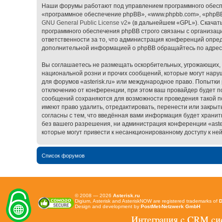
Наши форумы работают под управлением программного обесп
«программное обеспечение phpBB», «www.phpbb.com», «phpBB 
GNU General Public License v2
» (в дальнейшем «GPL»). Скачат
программного обеспечения phpBB строго связаны с организаци
ответственности за то, что администрация конференций опред
дополнительной информацией о phpBB обращайтесь по адре
Вы соглашаетесь не размещать оскорбительных, угрожающих, 
национальной розни и прочих сообщений, которые могут наруш
для форумов «asterisk.ru» или международное право. Попытк
отключению от конференции, при этом ваш провайдер будет пос
сообщений сохраняются для возможности проведения такой пол
имеют право удалить, отредактировать, перенести или закрыт
согласны с тем, что введённая вами информация будет хранит
без вашего разрешения, ни администрация конференции «asteri
которые могут привести к несанкционированному доступу к ней
Список форумов
© 2008 — 2026
Asterisk.ru
Digium, Asterisk and AsteriskNOW are registered trademarks of
D
Design and development by
PostMet-Netzwerk GmbH