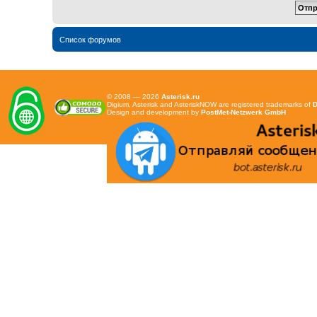
Список форумов
© 2008 — 2026
Asterisk.ru
Digium, Asterisk and AsteriskNOW are registered trademarks of
D
Design and development by
PostMet-Netzwerk GmbH