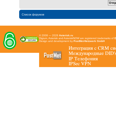
Список форумов
© 2008 — 2026
Asterisk.ru
Digium, Asterisk and AsteriskNOW are registered trademarks of
D
Design and development by
PostMet-Netzwerk GmbH