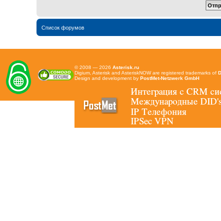
Список форумов
© 2008 — 2026
Asterisk.ru
Digium, Asterisk and AsteriskNOW are registered trademarks of
D
Design and development by
PostMet-Netzwerk GmbH