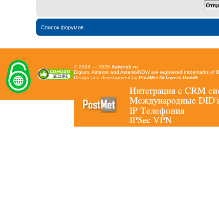
Список форумов
© 2008 — 2026
Asterisk.ru
Digium, Asterisk and AsteriskNOW are registered trademarks of
D
Design and development by
PostMet-Netzwerk GmbH